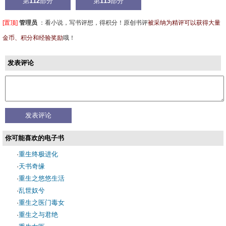
第
112
部分
第
113
部分
[置顶]
管理员
：
看小说，写书评想，得积分！原创书评
被采纳为精评可以获得大量
金币、积分和经验奖励
哦！
发表评论
你可能喜欢的电子书
·
重生终极进化
·
天书奇缘
·
重生之悠悠生活
·
乱世奴兮
·
重生之医门毒女
·
重生之与君绝