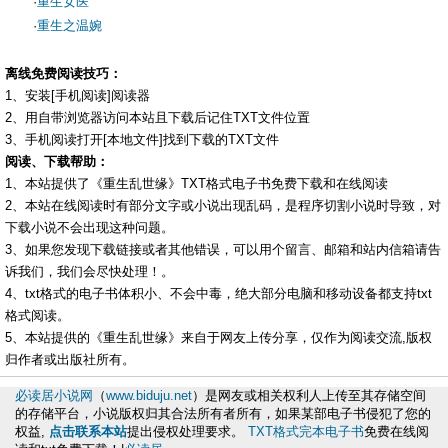
·
重生女医
·
重生之温婉
离线免费阅读技巧：
1、安装[手机阅读]阅读器
2、用自带浏览器访问本站且下载后记住TXT文件位置
3、手机阅读打开[本地文件]找到下载的TXT文件
阅读、下载帮助：
1、本站提供了《重生乱世缘》TXT格式电子书免费下载和在线阅读
2、本站在线阅读时有部分文字或小说出现乱码，是程序切割小说时导致，对
下载小说不会出现这种问题。
3、如果您发现下载链接或者其他错误，可以用个留言、邮箱和站内信箱请告
诉我们，我们会尽快处理！。
4、txt格式的电子书体积小、不会中毒，绝大部分电脑和移动设备都支持txt
格式阅读。
5、本站提供的《重生乱世缘》来自于网友上传分享，仅作为阅读交流,版权
归作者或出版社所有。
必读居小说网
（
www.biduju.net
）是网友或相关权利人上传至其存储空间
的存储平台，小说版权归其合法所有者所有，如果某部电子书侵犯了您的
权益,
点击联系本站
提出侵权处理要求。
TXT格式完本电子书
免费在线阅