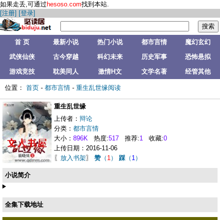
如果走丢,可通过
hesoso.com
找到本站.
[注册]
[登录]
首 页
最新小说
热门小说
都市言情
魔幻玄幻
武侠仙侠
古今穿越
科幻未来
历史军事
恐怖悬拟
游戏竞技
耽美同人
激情H文
文学名著
经管其他
位置：
首页
-
都市言情
-
重生乱世缘阅读
重生乱世缘
上传者：
辩论
分类：
都市言情
大小：
896K
热度:
517
推荐:
1
收藏:
0
上传日期：2016-11-06
〖
放入书架
〗
赞
（
1
）
踩
（
1
）
小说简介
全集下载地址