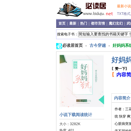
最新小
TXT格
首页
|
最新
|
热门
|
都市言情
|
魔幻玄幻
|
武
搜索电子书：
必读居首页
-
古今穿越
-
好妈妈系统
好妈妈
〖赞一下〗
〖
内容
内容简介
作者：三
小说下载阅读统计
统 快穿
心脏病突
大小：3282K
热度: 401