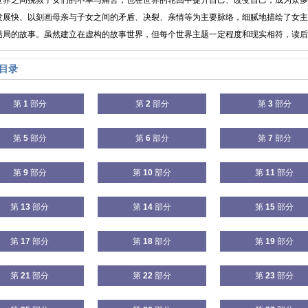
世界之间挽救子女们的不幸与痛苦，也在世界的轮回中提升自己、改变自己，成为众
发展快、以刻画母亲与子女之间的矛盾、决裂、亲情等为主要脉络，细腻地描绘了女主
结局的故事。虽然建立在虚构的故事世界，但每个世界主题一定程度和现实相符，读后感
目录
第
1
部分
第
2
部分
第
3
部分
第
5
部分
第
6
部分
第
7
部分
第
9
部分
第
10
部分
第
11
部分
第
13
部分
第
14
部分
第
15
部分
第
17
部分
第
18
部分
第
19
部分
第
21
部分
第
22
部分
第
23
部分