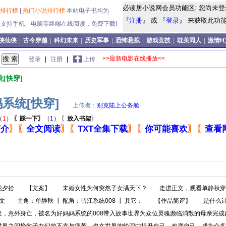
必读居小说网会员功能区: 您尚未登
说排行榜
|
热门小说排行榜
本站电子书均为
『
注册
』 或 『
登录
』 来获取此功能!
式,支持手机、电脑等终端在线阅读，免费下载!
侠仙侠
|
古今穿越
|
科幻未来
|
历史军事
|
恐怖悬拟
|
游戏竞技
|
耽美同人
|
激情H
>>最新电影在线播放<<
登录
|
注册
|
上传
[快穿]
系统[快穿]
上传者：
别克陆上公务舱
（
1
）
〖踩一下〗
（
1
）
〖
放入书架
〗
简介
〗
〖
全文阅读
〗
〖
TXT全集下载
〗
〖
你可能喜欢
〗
〖
查看
花夕拾 【文案】 未婚女性为何突然子女满天下？ 走进正文，观看单静秋穿
 爽文 主角：单静秋 ┃ 配角：晋江系统008 ┃ 其它： 【作品简评】 是什
发，意外身亡，被名为好妈妈系统的008带入故事世界为众位灵魂濒临消散的母亲完