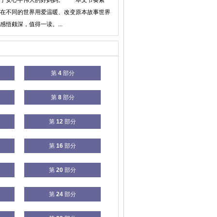
多子女心中伟大的好妈妈。 本文节奏紧
在不同的世界用爱温暖、改变原本故事世界
悟颇深，值得一读。...
第
4
部分
第
8
部分
第
12
部分
第
16
部分
第
20
部分
第
24
部分