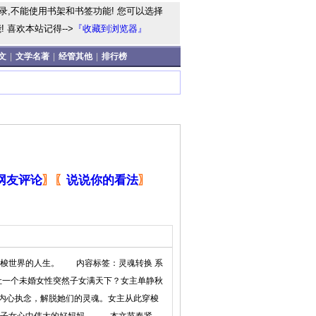
录,不能使用书架和书签功能! 您可以选择
 喜欢本站记得-->
『收藏到浏览器』
文
|
文学名著
|
经管其他
|
排行榜
网友评论
〗
〖
说说你的看法
〗
梭世界的人生。 内容标签：灵魂转换 系
么让一个未婚女性突然子女满天下？女主单静秋
成内心执念，解脱她们的灵魂。女主从此穿梭