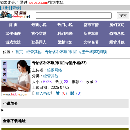
如果走丢,可通过
hesoso.com
找到本站.
[注册]
[登录]
首 页
最新小说
热门小说
都市言情
魔幻玄幻
武侠仙侠
古今穿越
科幻未来
历史军事
恐怖悬拟
游戏竞技
耽美同人
激情H文
文学名著
经管其他
位置：
首页
-
经管其他
-
专治各种不服[末世]by墨千榕(83)阅读
专治各种不服[末世]by墨千榕(83)
上传者：
笑傲网络
分类：
经管其他
大小：
672K
热度:
23
推荐:
0
收藏:
0
上传日期：2025-07-02
〖
放入书架
〗
赞
（
0
）
踩
（
0
）
小说简介
全集下载地址