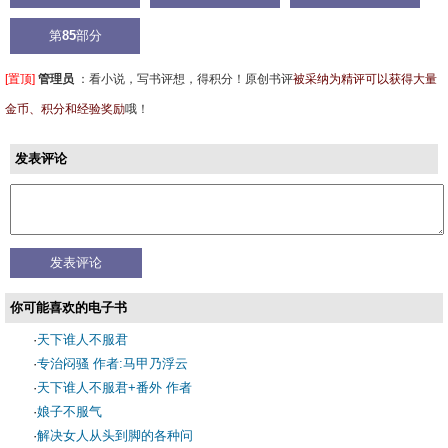
第
85
部分
[置顶]
管理员
：
看小说，写书评想，得积分！原创书评
被采纳为精评可以获得大量
金币、积分和经验奖励
哦！
发表评论
你可能喜欢的电子书
·
天下谁人不服君
·
专治闷骚 作者:马甲乃浮云
·
天下谁人不服君+番外 作者
·
娘子不服气
·
解决女人从头到脚的各种问