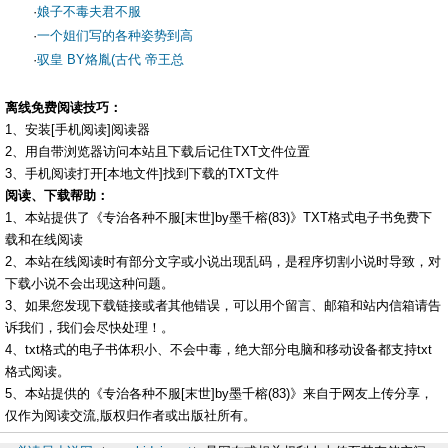
·
娘子不毒夫君不服
·
一个姐们写的各种姿势到高
·
驭皇 BY烙胤(古代 帝王总
离线免费阅读技巧：
1、安装[手机阅读]阅读器
2、用自带浏览器访问本站且下载后记住TXT文件位置
3、手机阅读打开[本地文件]找到下载的TXT文件
阅读、下载帮助：
1、本站提供了《专治各种不服[末世]by墨千榕(83)》TXT格式电子书免费下
载和在线阅读
2、本站在线阅读时有部分文字或小说出现乱码，是程序切割小说时导致，对
下载小说不会出现这种问题。
3、如果您发现下载链接或者其他错误，可以用个留言、邮箱和站内信箱请告
诉我们，我们会尽快处理！。
4、txt格式的电子书体积小、不会中毒，绝大部分电脑和移动设备都支持txt
格式阅读。
5、本站提供的《专治各种不服[末世]by墨千榕(83)》来自于网友上传分享，
仅作为阅读交流,版权归作者或出版社所有。