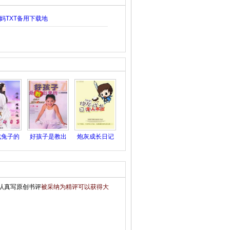
妈TXT备用下载地
成兔子的
好孩子是教出
炮灰成长日记
日子
来
[综穿]
认真写原创书评
被采纳为精评可以获得大