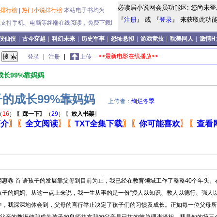
必读居小说网会员功能区: 您尚未登
说排行榜
|
热门小说排行榜
本站电子书均为
『
注册
』 或 『
登录
』 来获取此功能!
式,支持手机、电脑等终端在线阅读，免费下载!
侠仙侠
|
古今穿越
|
科幻未来
|
历史军事
|
恐怖悬拟
|
游戏竞技
|
耽美同人
|
激情H
>>最新电影在线播放<<
登录
|
注册
|
上传
成长99%靠妈妈
子的成长99%靠妈妈
上传者：
绚烂冬季
（
16
）
〖踩一下〗
（
29
）
〖
放入书架
〗
简介
〗
〖
全文阅读
〗
〖
TXT全集下载
〗
〖
你可能喜欢
〗
〖
查看
炳惠卷 首 语孩子的发展靠父母到目前为止，我已经在教育领域工作了整整40个年头
孩子的妈妈。从这一点上来说，我一生从事的是一份“授人以知识、教人以德行、强人
中，我深深地体会到，父母的言行举止决定了孩子们的习惯及成长。正如每一位父母所