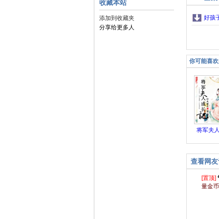
收藏本站
好孩
添加到收藏夹
分享给更多人
你可能喜欢
将军夫
记
查看网友
[置顶]
量金币