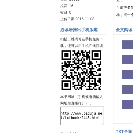
豆”。 
推荐: 16
可谓声名
收藏: 0
样，找一
上传日期:2016-11-08
必读居推出手机版啦
全文阅读
扫描二维码可在手机免费下
载，还可以用手机在线阅读
本书网址（手机或电脑输入
网址后直接打开）：
TXT全