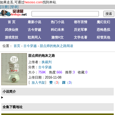
如果走丢,可通过
hesoso.com
找到本站.
[注册]
[登录]
首 页
最新小说
热门小说
都市言情
魔幻玄幻
武侠仙侠
古今穿越
科幻未来
历史军事
恐怖悬拟
游戏竞技
耽美同人
激情H文
文学名著
经管其他
位置：
首页
-
古今穿越
-
甜点师的炮灰之路阅读
甜点师的炮灰之路
上传者：
换裁判
分类：
古今穿越
大小：
759K
热度:
666
推荐:
3
收藏:
0
上传日期：2016-11-08
〖
放入书架
〗
赞
（
3
）
踩
（
3
）
小说简介
全集下载地址