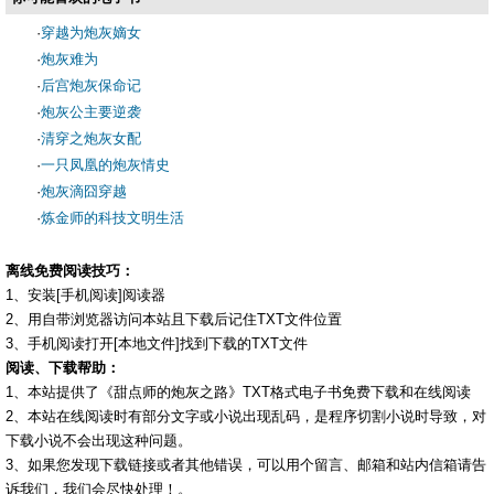
·
穿越为炮灰嫡女
·
炮灰难为
·
后宫炮灰保命记
·
炮灰公主要逆袭
·
清穿之炮灰女配
·
一只凤凰的炮灰情史
·
炮灰滴囧穿越
·
炼金师的科技文明生活
离线免费阅读技巧：
1、安装[手机阅读]阅读器
2、用自带浏览器访问本站且下载后记住TXT文件位置
3、手机阅读打开[本地文件]找到下载的TXT文件
阅读、下载帮助：
1、本站提供了《甜点师的炮灰之路》TXT格式电子书免费下载和在线阅读
2、本站在线阅读时有部分文字或小说出现乱码，是程序切割小说时导致，对
下载小说不会出现这种问题。
3、如果您发现下载链接或者其他错误，可以用个留言、邮箱和站内信箱请告
诉我们，我们会尽快处理！。