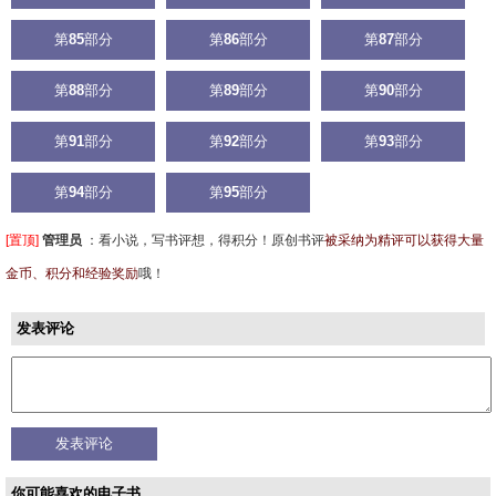
第
85
部分
第
86
部分
第
87
部分
第
88
部分
第
89
部分
第
90
部分
第
91
部分
第
92
部分
第
93
部分
第
94
部分
第
95
部分
[置顶]
管理员
：
看小说，写书评想，得积分！原创书评
被采纳为精评可以获得大量
金币、积分和经验奖励
哦！
发表评论
你可能喜欢的电子书