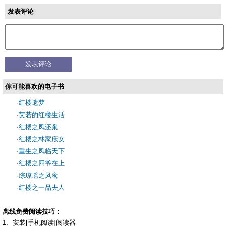
发表评论
你可能喜欢的电子书
·
红楼遗梦
·
艾若的红楼生活
·
红楼之凤还巢
·
红楼之林家庶女
·
重生之凤临天下
·
红楼之四爷在上
·
综琼瑶之凤鸾
·
红楼之一品夫人
离线免费阅读技巧：
1、安装[手机阅读]阅读器