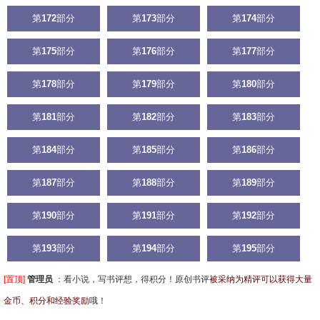
第
172
部分
第
173
部分
第
174
部分
第
175
部分
第
176
部分
第
177
部分
第
178
部分
第
179
部分
第
180
部分
第
181
部分
第
182
部分
第
183
部分
第
184
部分
第
185
部分
第
186
部分
第
187
部分
第
188
部分
第
189
部分
第
190
部分
第
191
部分
第
192
部分
第
193
部分
第
194
部分
第
195
部分
[置顶]
管理员
：
看小说，写书评想，得积分！原创书评
被采纳为精评可以获得大量
金币、积分和经验奖励
哦！