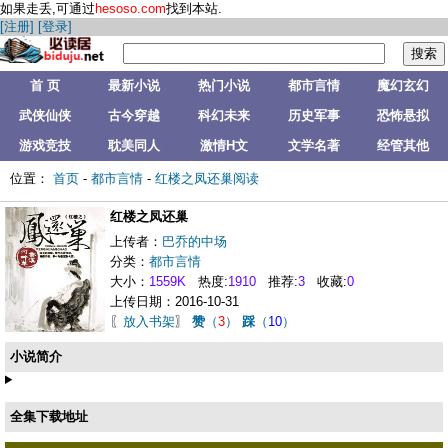
如果走丢,可通过
hesoso.com
找到本站.
[注册]
[登录]
首 页
最新小说
热门小说
都市言情
魔幻玄幻
武侠仙侠
古今穿越
科幻未来
历史军事
恐怖悬拟
游戏竞技
耽美同人
激情H文
文学名著
经管其他
位置：
首页
-
都市言情
-
红楼之凤还巢阅读
红楼之凤还巢
上传者：
巴乔的中场
分类：
都市言情
大小：
1559K
热度:
1910
推荐:
3
收藏:
0
上传日期：2016-10-31
〖
放入书架
〗
赞
（
3
）
踩
（
10
）
小说简介
全集下载地址