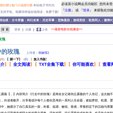
必读居小说网会员功能区: 您尚未登
说排行榜
|
热门小说排行榜
本站电子书均为
『
注册
』 或 『
登录
』 来获取此功能!
式,支持手机、电脑等终端在线阅读，免费下载!
侠仙侠
|
古今穿越
|
科幻未来
|
历史军事
|
恐怖悬拟
|
游戏竞技
|
耽美同人
|
激情H
>>最新电影在线播放<<
登录
|
注册
|
上传
玫瑰
中的玫瑰
上传者：
你妹找1
（
0
）
〖踩一下〗
（
0
）
〖
放入书架
〗
简介
〗
〖
全文阅读
〗
〖
TXT全集下载
〗
〖
你可能喜欢
〗
〖
查看
丘露薇【，】内容简介《行走中的玫瑰》是闻名女记者闾丘露薇的个人传记，这次她不
己，向读者敞开，分享着或许每个人都在思考的一系列人生命题，诸如梦想、机遇、爱
书中，她展示了自己真实的一面，朴素、低调、敏锐、善感，带着积淀下的沉稳与厚重