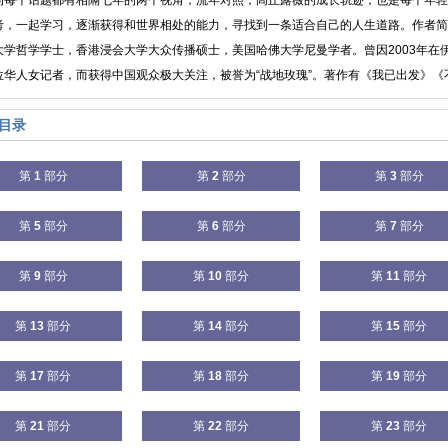
的每个话题都有相隔七年的两个视角，流年对照，闾丘露薇的成长轨迹，也是每个年轻
考，一起学习，逐渐获得和世界相处的能力，寻找到一条适合自己的人生道路。作者简
大学哲学学士，香港浸会大学大众传播硕士，美国哈佛大学尼曼学者。曾因2003年在
位华人女记者，而获得中国观众极大关注，被誉为“战地玫瑰”。著作有《我已出发》《不
目录
第
1
部分
第
2
部分
第
3
部分
第
5
部分
第
6
部分
第
7
部分
第
9
部分
第
10
部分
第
11
部分
第
13
部分
第
14
部分
第
15
部分
第
17
部分
第
18
部分
第
19
部分
第
21
部分
第
22
部分
第
23
部分