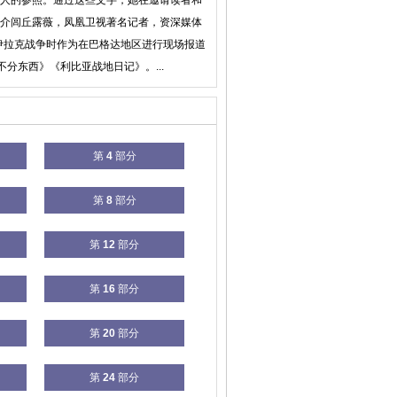
人的参照。通过这些文字，她在邀请读者和
介闾丘露薇，凤凰卫视著名记者，资深媒体
伊拉克战争时作为在巴格达地区进行现场报道
分东西》《利比亚战地日记》。...
第
4
部分
第
8
部分
第
12
部分
第
16
部分
第
20
部分
第
24
部分