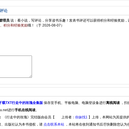
评论
管理员
说：
看小说，写评论，分享读书乐趣！发表书评还可以获得积分和经验奖励，
、积分和经验奖励
哦！
（于 2026-08-07）
下载TXT行走中的玫瑰全集版
保存至手机、平板电脑、电脑登设备进行
离线阅读
，扫
ju.net进行
手机在线阅读
。
：
《行走中的玫瑰》完结版由会员【
上传者：
你妹找1
】上传，本网站为其提供
者、出版社认为本书侵权，请
点击联系本站
，本站将在收到通知书后尽快删除您认为