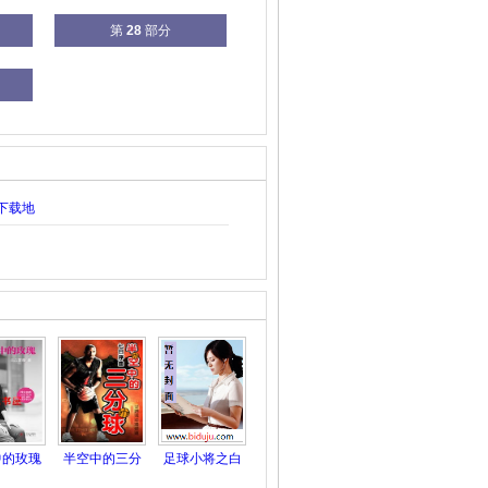
第
28
部分
下载地
中的玫瑰
半空中的三分
足球小将之白
球
玫瑰二版