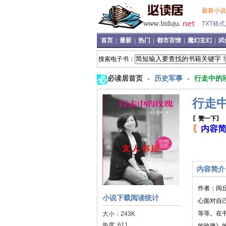
最新小
TXT格
首页
|
最新
|
热门
|
都市言情
|
魔幻玄幻
|
武
搜索电子书：
必读居首页
-
历史军事
-
行走中的
行走
〖赞一下〗
〖
内容
内容简介
作者：闾
小说下载阅读统计
心面对自
等等。在
大小：243K
热度: 611