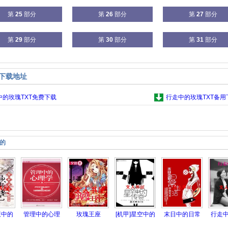
第
25
部分
第
26
部分
第
27
部分
第
29
部分
第
30
部分
第
31
部分
集下载地址
中的玫瑰TXT免费下载
行走中的玫瑰TXT备用
的
笼中的
管理中的心理
玫瑰王座
[机甲]星空中的
末日中的日常
行走
懒
学
传奇
生活