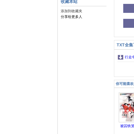
收藏本站
添加到收藏夹
分享给更多人
TXT全
行走
你可能喜欢
被囚铁
少女: