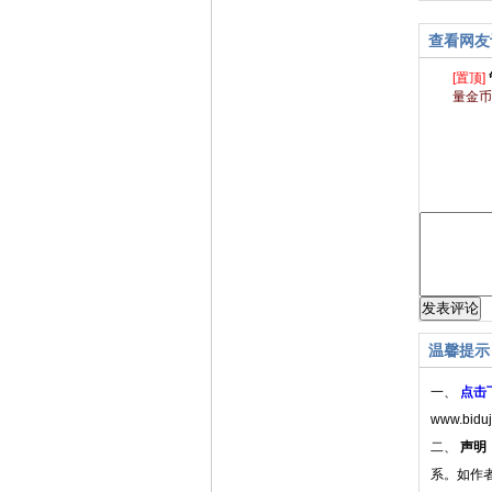
查看网友
[置顶]
量金币
温馨提示
一、
点击
www.bidu
二、
声明
系。如作