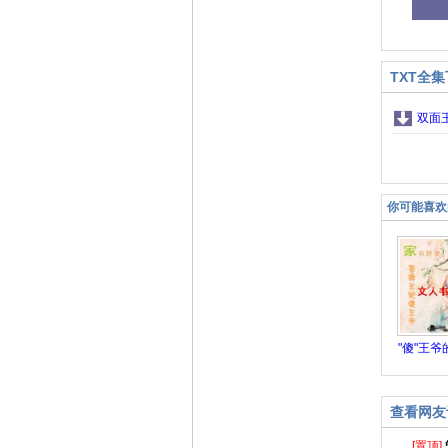
TXT全
双面
你可能喜欢
"傻"王爷
王
查看网友
[置顶]