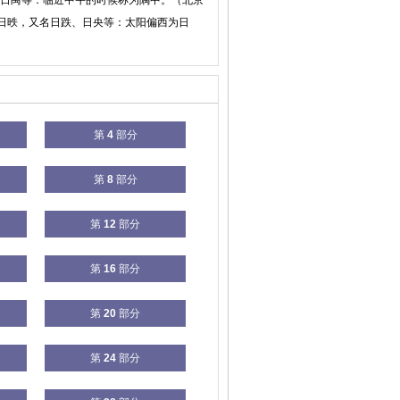
名日禺等：临近中午的时候称为隅中。（北京
】日昳，又名日跌、日央等：太阳偏西为日
第
4
部分
第
8
部分
第
12
部分
第
16
部分
第
20
部分
第
24
部分