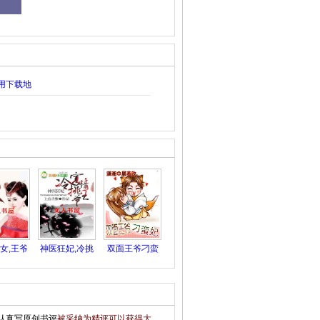
用下载地
女,王爷
神医狂妃,冷挑
双面王爷刁蛮
不怕
寡情王
妃
认真写原创书评
被采纳为精评可以获得大