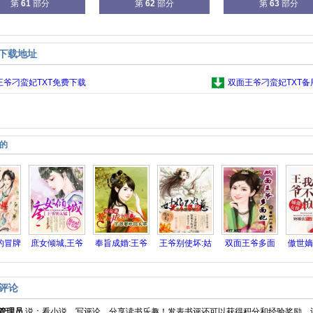
第
61
部分
第
62
部分
第
63
部分
集下载地址
王爷刁蛮妃TXT免费下载
双面王爷刁蛮妃TXT备
的
的冒牌
庶女倾城,王爷
奉旨成婚:王爷
王爷别使坏:姑
双面王爷多面
傲世嫡
妃
别太猛
要吃回
娘不好
妃
我
评论
管理员
说：
看小说，写评论，分享读书乐趣！发表书评还可以获得积分和经验奖励，