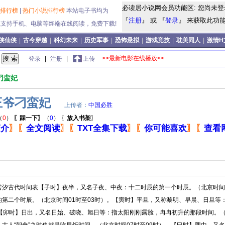
必读居小说网会员功能区: 您尚未登
说排行榜
|
热门小说排行榜
本站电子书均为
『
注册
』 或 『
登录
』 来获取此功能!
式,支持手机、电脑等终端在线阅读，免费下载!
侠仙侠
|
古今穿越
|
科幻未来
|
历史军事
|
恐怖悬拟
|
游戏竞技
|
耽美同人
|
激情H
>>最新电影在线播放<<
登录
|
注册
|
上传
刁蛮妃
王爷刁蛮妃
上传者：
中国必胜
（
0
）
〖踩一下〗
（
0
）
〖
放入书架
〗
简介
〗
〖
全文阅读
〗
〖
TXT全集下载
〗
〖
你可能喜欢
〗
〖
查看
若汐古代时间表【子时】夜半，又名子夜、中夜：十二时辰的第一个时辰。（北京时间2
的第二个时辰。（北京时间01时至03时）。【寅时】平旦，又称黎明、早晨、日旦等
。【卯时】日出，又名日始、破晓、旭日等：指太阳刚刚露脸，冉冉初升的那段时间。（