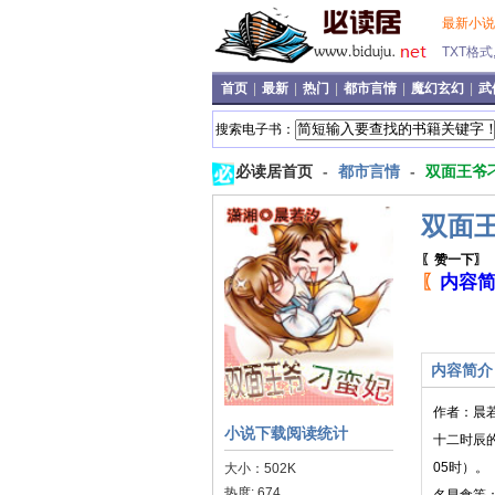
最新小
TXT格
首页
|
最新
|
热门
|
都市言情
|
魔幻玄幻
|
武
搜索电子书：
必读居首页
-
都市言情
-
双面王爷
双面
〖赞一下〗
〖
内容
内容简介
作者：晨
小说下载阅读统计
十二时辰
05时）
大小：502K
热度: 674