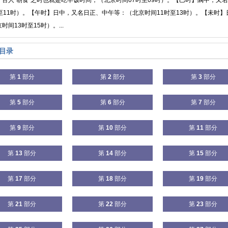
：古人“朝食”之时也就是吃早饭时间，（北京时间07时至09时）。【巳时】隅中，又
时至11时）。【午时】日中，又名日正、中午等：（北京时间11时至13时）。【未时
时间13时至15时）。...
目录
第
1
部分
第
2
部分
第
3
部分
第
5
部分
第
6
部分
第
7
部分
第
9
部分
第
10
部分
第
11
部分
第
13
部分
第
14
部分
第
15
部分
第
17
部分
第
18
部分
第
19
部分
第
21
部分
第
22
部分
第
23
部分