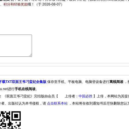
、积分和经验奖励
哦！
（于 2026-08-07）
下载TXT双面王爷刁蛮妃全集版
保存至手机、平板电脑、电脑登设备进行
离线阅读
，
ju.net进行
手机在线阅读
。
：
《双面王爷刁蛮妃》完结版由会员【
上传者：
中国必胜
】上传，本网站为其提
作者、出版社认为本书侵权，请
点击联系本站
，本站将在收到通知书后尽快删除您认