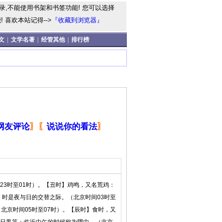
录,不能使用书架和书签功能! 您可以选择
 喜欢本站记得-->
『收藏到浏览器』
文
|
文学名著
|
经管其他
|
排行榜
网友评论
〗
〖
说说你的看法
〗
3时至01时）。【丑时】鸡鸣，又名荒鸡：
：时是夜与日的交替之际。（北京时间03时至
北京时间05时至07时）。【辰时】食时，又