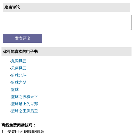
发表评论
你可能喜欢的电子书
·
鬼闪风云
·
天庐风云
·
篮球北斗
·
篮球之梦
·
篮球
·
篮球之纵横天下
·
篮球场上的肖邦
·
篮球之王牌后卫
离线免费阅读技巧：
1、安装[手机阅读]阅读器