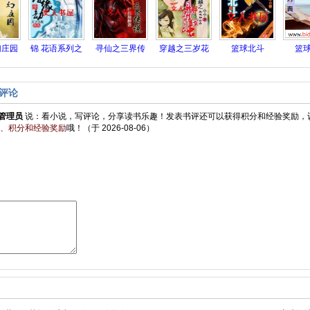
幻庄园
锦 花语系列之
寻仙之三界传
穿越之三岁花
篮球北斗
篮
三:错缘
说
魁戏郎君
评论
管理员
说：
看小说，写评论，分享读书乐趣！发表书评还可以获得积分和经验奖励，
、积分和经验奖励
哦！
（于 2026-08-06）