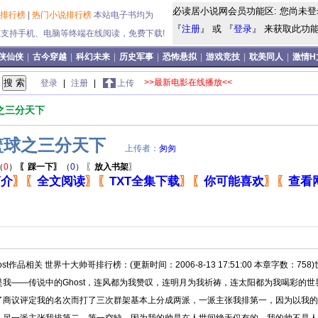
必读居小说网会员功能区: 您尚未登
说排行榜
|
热门小说排行榜
本站电子书均为
『
注册
』 或 『
登录
』 来获取此功能!
式,支持手机、电脑等终端在线阅读，免费下载!
侠仙侠
|
古今穿越
|
科幻未来
|
历史军事
|
恐怖悬拟
|
游戏竞技
|
耽美同人
|
激情H
>>最新电影在线播放<<
登录
|
注册
|
上传
之三分天下
篮球之三分天下
上传者：
匆匆
（
0
）
〖踩一下〗
（
0
）
〖
放入书架
〗
简介
〗
〖
全文阅读
〗
〖
TXT全集下载
〗
〖
你可能喜欢
〗
〖
查看
ost作品相关 世界十大帅哥排行榜：(更新时间：2006-8-13 17:51:00 本章字数
是我——传说中的Ghost，连风都为我赞叹，连明月为我祈祷，连太阳都为我喝彩的
了商议评定我的名次而打了三次群架基本上分成两派，一派主张我排第一，因为以我的