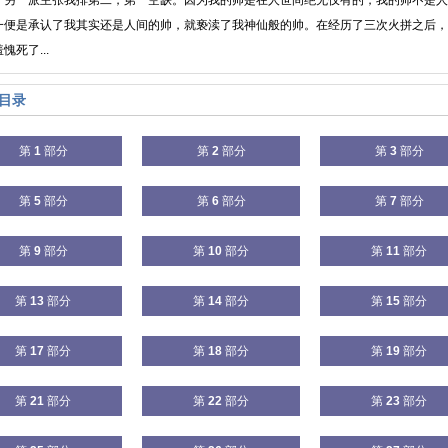
。另一派主张我排第二，第一空缺。因为我的帅是在人世间绝无仅有的，我的帅不是人
一便是承认了我其实还是人间的帅，就亵渎了我神仙般的帅。在经历了三次火拼之后，
愧死了...
目录
第
1
部分
第
2
部分
第
3
部分
第
5
部分
第
6
部分
第
7
部分
第
9
部分
第
10
部分
第
11
部分
第
13
部分
第
14
部分
第
15
部分
第
17
部分
第
18
部分
第
19
部分
第
21
部分
第
22
部分
第
23
部分