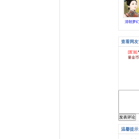
清朝梦
查看网友
[置顶]
量金币
温馨提示