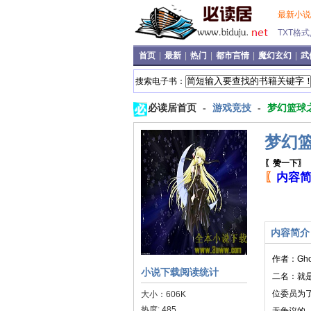
最新小
TXT格
首页
|
最新
|
热门
|
都市言情
|
魔幻玄幻
|
武
搜索电子书：
必读居首页
-
游戏竞技
-
梦幻篮球
梦幻
〖赞一下〗
〖
内容
内容简介
作者：Gh
小说下载阅读统计
二名：就
位委员为
大小：606K
热度: 485