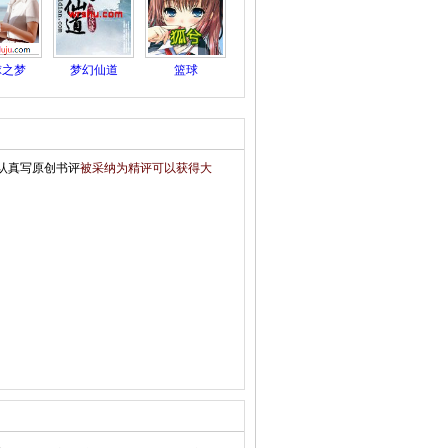
球之梦
梦幻仙道
篮球
认真写原创书评
被采纳为精评可以获得大