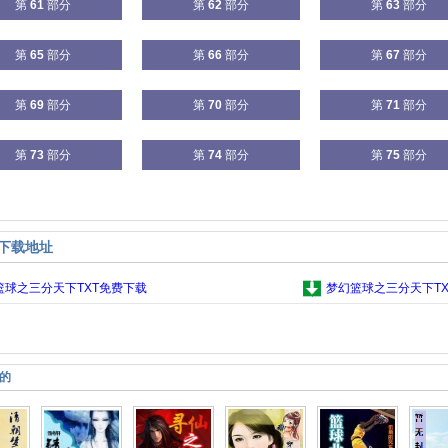
第
61
部分
第
62
部分
第
63
部分
第
65
部分
第
66
部分
第
67
部分
第
69
部分
第
70
部分
第
71
部分
第
73
部分
第
74
部分
第
75
部分
集下载地址
篮球之三分天下TXT免费下载
梦幻篮球之三分天下T
的