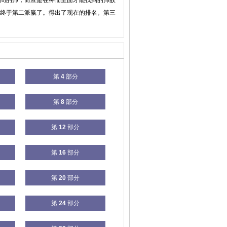
间的帅，而应是在神仙里面才能找到的帅故
终于第二派赢了。得出了现在的排名。第三
第
4
部分
第
8
部分
第
12
部分
第
16
部分
第
20
部分
第
24
部分