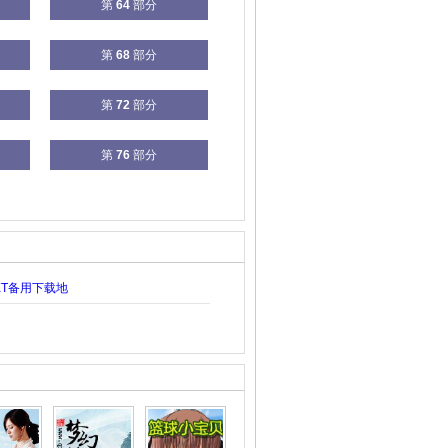
第
64
部分
第
68
部分
第
72
部分
第
76
部分
XT备用下载地