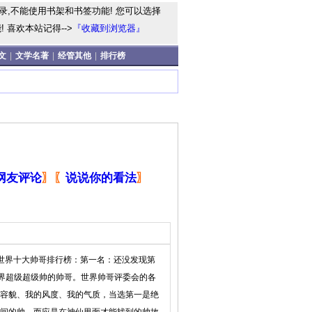
录,不能使用书架和书签功能! 您可以选择
 喜欢本站记得-->
『收藏到浏览器』
文
|
文学名著
|
经管其他
|
排行榜
网友评论
〗
〖
说说你的看法
〗
：758)世界十大帅哥排行榜：第一名：还没发现第
世界超级超级帅的帅哥。世界帅哥评委会的各
容貌、我的风度、我的气质，当选第一是绝