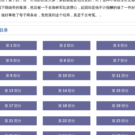
是给了银子的，张一针治好的女人多，多数都是姿色出众的，对于这种不良医生野史都
喝下隋炀帝的毒酒，然后被一千名御林军乱箭攒心，起因却是他不计报酬的做了一件好
，做好事救了母子两条命，竟然落到这个结局，真是千古奇冤。...
目录
第
1
部分
第
2
部分
第
3
部分
第
5
部分
第
6
部分
第
7
部分
第
9
部分
第
10
部分
第
11
部分
第
13
部分
第
14
部分
第
15
部分
第
17
部分
第
18
部分
第
19
部分
第
21
部分
第
22
部分
第
23
部分