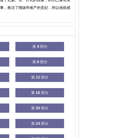
羞于记载。张一针死的很惨，武功已臻化境
事，救活了隋炀帝难产的贵妃，所以他很感
第
4
部分
第
8
部分
第
12
部分
第
16
部分
第
20
部分
第
24
部分