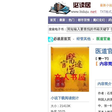
最新小
TXT格
首页
|
最新
|
热门
|
都市言情
|
魔幻玄幻
|
武
搜索电子书：
必读居首页
-
经管其他
-
医道官途
医道
〖赞一下〗
〖
内容
内容简介
作者：石
小说下载阅读统计
和国人的
中。张一
大小：21413K
热度: 5525