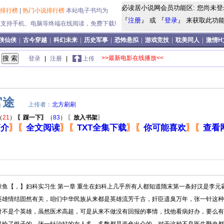
必读居小说网会员功能区: 您尚未登
说排行榜
|
热门小说排行榜
本站电子书均为
『
注册
』 或 『
登录
』 来获取此功能!
式,支持手机、电脑等终端在线阅读，免费下载!
侠仙侠
|
古今穿越
|
科幻未来
|
历史军事
|
恐怖悬拟
|
游戏竞技
|
耽美同人
|
激情H
>>最新电影在线播放<<
登录
|
注册
|
上传
官途
上传者：
北方刷刷
（
21
）
〖踩一下〗
（
83
）
〖
放入书架
〗
简介
〗
〖
全文阅读
〗
〖
TXT全集下载
〗
〖
你可能喜欢
〗
〖
查看
章鱼【，】妇科实习生 第一章 重生在妇科上几乎所有人都知道隋末第一条好汉是李元
英雄情结固然有关，咱们中华民族从来都是英雄流芳千古，奸臣遗臭万年，张一针这种
针不是个英雄，虽然医术高超，可是从来不做没有回报的事情，找他看病好办，要么有