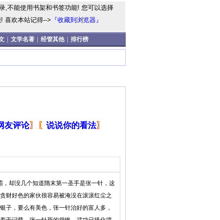
录,不能使用书架和书签功能! 您可以选择
 喜欢本站记得-->
『收藏到浏览器』
文
|
文学名著
|
经管其他
|
排行榜
网友评论
〗
〖
说说你的看法
〗
霸，却没几个知道隋末第一圣手是张一针，这
贪财好色的家伙很容易被淹没在滚滚红尘之
银子，要么有美色，张一针治好的富人多，