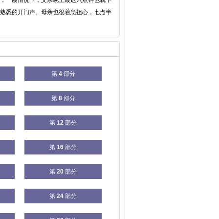
，一般情况下，父亲晚上最迟六点钟也就下
熟悉的开门声。母亲也很着急担心，七点半
第
4
部分
第
8
部分
第
12
部分
第
16
部分
第
20
部分
第
24
部分