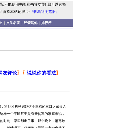
录,不能使用书架和书签功能! 您可以选择
 喜欢本站记得-->
『收藏到浏览器』
文
|
文学名著
|
经管其他
|
排行榜
网友评论
〗
〖
说说你的看法
〗
祸，将他和爸爸妈妈这个幸福的三口之家撞入
这样一个平民甚至是有些贫寒的家庭来说，
的时刻，家里却出了事。那个晚上，萧寒放