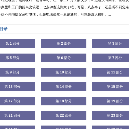
，吃过晚饭，照例在灯下刻苦学习。在一家工厂打工的父亲，却迟迟没有回来。按理说
算家里和工厂的距离比较远，七点钟也该到家了吧，可是，八点半了，还是听不到父亲
开始不停地给父亲打电话，但是电话虽然一直是通的，可就是没人接听。...
目录
第
1
部分
第
2
部分
第
3
部分
第
5
部分
第
6
部分
第
7
部分
第
9
部分
第
10
部分
第
11
部分
第
13
部分
第
14
部分
第
15
部分
第
17
部分
第
18
部分
第
19
部分
第
21
部分
第
22
部分
第
23
部分