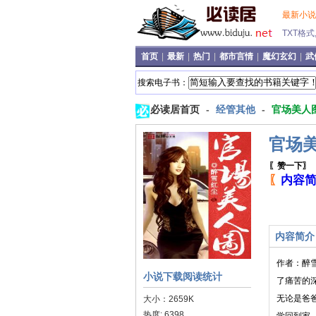
最新小
TXT格
首页
|
最新
|
热门
|
都市言情
|
魔幻玄幻
|
武
搜索电子书：
必读居首页
-
经管其他
-
官场美人
官场
〖赞一下〗
〖
内容
内容简介
作者：醉
小说下载阅读统计
了痛苦的
无论是爸
大小：2659K
热度: 6398