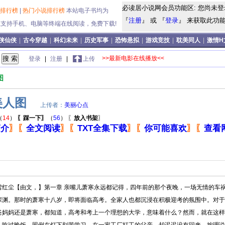
必读居小说网会员功能区: 您尚未登
说排行榜
|
热门小说排行榜
本站电子书均为
『
注册
』 或 『
登录
』 来获取此功能!
式,支持手机、电脑等终端在线阅读，免费下载!
侠仙侠
|
古今穿越
|
科幻未来
|
历史军事
|
恐怖悬拟
|
游戏竞技
|
耽美同人
|
激情H
>>最新电影在线播放<<
登录
|
注册
|
上传
图
美人图
上传者：
美丽心点
（
14
）
〖踩一下〗
（
56
）
〖
放入书架
〗
简介
〗
〖
全文阅读
〗
〖
TXT全集下载
〗
〖
你可能喜欢
〗
〖
查看
雪红尘【由文，】第一章 亲嘴儿萧寒永远都记得，四年前的那个夜晚，一场无情的车
深渊。那时的萧寒十八岁，即将面临高考。全家人也都沉浸在积极迎考的氛围中。对于
爸妈妈还是萧寒，都知道，高考和考上一个理想的大学，意味着什么？然而，就在这样