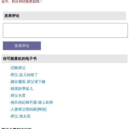
金币、积分和经验奖励
哦！
发表评论
你可能喜欢的电子书
·
召唤师父
·
师父,徒儿知错了
·
嫡女魔医,师父请下嫁
·
独宠妖孽徒儿
·
师父夫君
·
佣兵痞妃锋芒露:缠上坏师
·
人妻师父拐回家[网游]
·
师父,墙太高