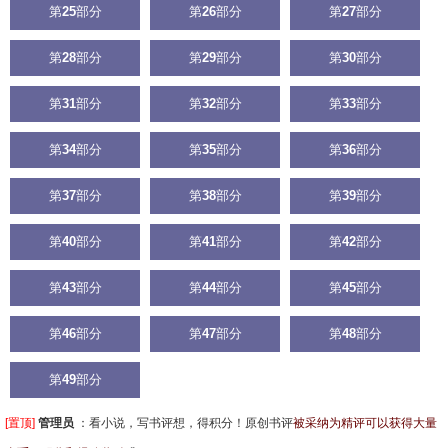
第
25
部分
第
26
部分
第
27
部分
第
28
部分
第
29
部分
第
30
部分
第
31
部分
第
32
部分
第
33
部分
第
34
部分
第
35
部分
第
36
部分
第
37
部分
第
38
部分
第
39
部分
第
40
部分
第
41
部分
第
42
部分
第
43
部分
第
44
部分
第
45
部分
第
46
部分
第
47
部分
第
48
部分
第
49
部分
[置顶]
管理员
：
看小说，写书评想，得积分！原创书评
被采纳为精评可以获得大量