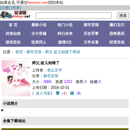
如果走丢,可通过
hesoso.com
找到本站.
[注册]
[登录]
首 页
最新小说
热门小说
都市言情
魔幻玄幻
武侠仙侠
古今穿越
科幻未来
历史军事
恐怖悬拟
游戏竞技
耽美同人
激情H文
文学名著
经管其他
位置：
首页
-
都市言情
-
师父,徒儿知错了阅读
师父,徒儿知错了
上传者：
老山文学
分类：
都市言情
大小：
386K
热度:
2252
推荐:
4
收藏:
0
上传日期：2016-10-31
〖
放入书架
〗
赞
（
4
）
踩
（
8
）
小说简介
全集下载地址