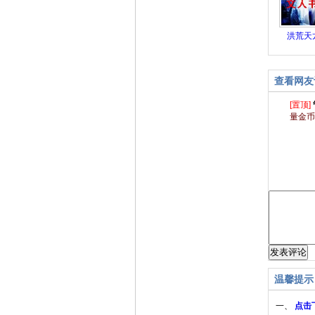
洪荒天
查看网友
[置顶]
量金币
温馨提示
一、
点击