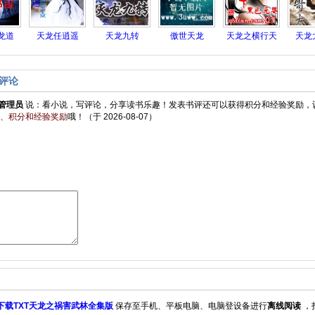
龙道
天龙任逍遥
天龙九转
傲世天龙
天龙之横行天
天龙
下
评论
管理员
说：
看小说，写评论，分享读书乐趣！发表书评还可以获得积分和经验奖励，
、积分和经验奖励
哦！
（于 2026-08-07）
下载TXT天龙之祸害武林全集版
保存至手机、平板电脑、电脑登设备进行
离线阅读
，