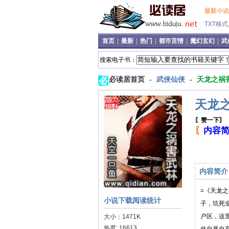
最新小
TXT格
首页
|
最新
|
热门
|
都市言情
|
魔幻玄幻
|
武
搜索电子书：
必读居首页
-
武侠仙侠
-
天龙之祸
天龙
〖赞一下〗
〖
内容
内容简介
=《天龙
小说下载阅读统计
子，坑死全
户区，这
大小：1471K
热度: 16613