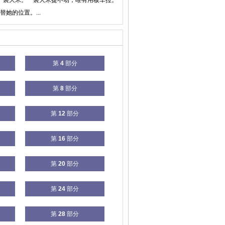
是一袋大米。一袋大米提不动，唯有用板车拉。
她的位置。...
第
4
部分
第
8
部分
第
12
部分
第
16
部分
第
20
部分
第
24
部分
第
28
部分