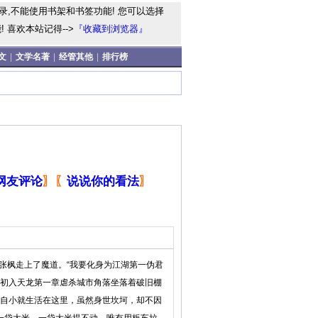
录,不能使用书架和书签功能! 您可以选择
 喜欢本站记得-->
『收藏到浏览器』
文
|
文学名著
|
经管其他
|
排行榜
网友评论
〗
〖
说说你的看法
〗
张枫走上了魔道。“我要化身为江湖第一伪君
一卷初入天龙第一章虐杀城市角落坐落着破旧棚
自小就生活在这里，虽然身世坎坷，却不因