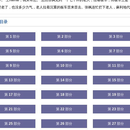
。“王nǎinǎi，我来帮您。”忽然张枫见到一个七十许的老人，拉着板车，而板车上
经老了，也没多少力气，老人拉着沉重的板车歪来歪去。张枫连忙拦下老人，麻利地代替
目录
第
1
部分
第
2
部分
第
3
部分
第
5
部分
第
6
部分
第
7
部分
第
9
部分
第
10
部分
第
11
部分
第
13
部分
第
14
部分
第
15
部分
第
17
部分
第
18
部分
第
19
部分
第
21
部分
第
22
部分
第
23
部分
第
25
部分
第
26
部分
第
27
部分