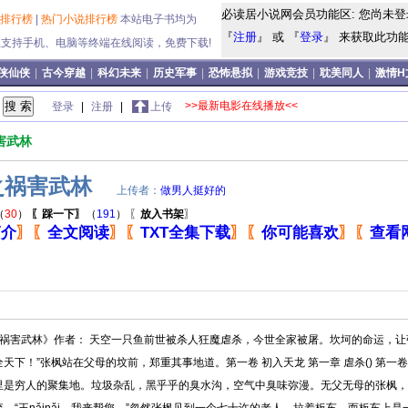
必读居小说网会员功能区: 您尚未登
说排行榜
|
热门小说排行榜
本站电子书均为
『
注册
』 或 『
登录
』 来获取此功能!
式,支持手机、电脑等终端在线阅读，免费下载!
侠仙侠
|
古今穿越
|
科幻未来
|
历史军事
|
恐怖悬拟
|
游戏竞技
|
耽美同人
|
激情H
>>最新电影在线播放<<
登录
|
注册
|
上传
害武林
之祸害武林
上传者：
做男人挺好的
（
30
）
〖踩一下〗
（
191
）
〖
放入书架
〗
简介
〗
〖
全文阅读
〗
〖
TXT全集下载
〗
〖
你可能喜欢
〗
〖
查看
之祸害武林》作者： 天空一只鱼前世被杀人狂魔虐杀，今世全家被屠。坎坷的命运，让
天下！”张枫站在父母的坟前，郑重其事地道。第一卷 初入天龙 第一章 虐杀() 第
里是穷人的聚集地。垃圾杂乱，黑乎乎的臭水沟，空气中臭味弥漫。无父无母的张枫，