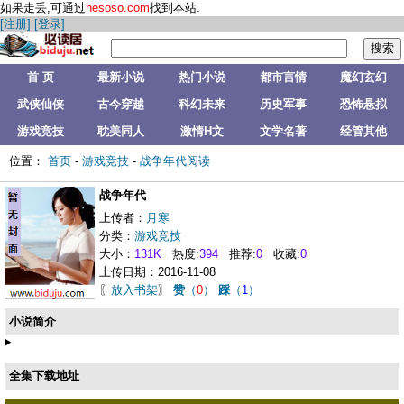
如果走丢,可通过
hesoso.com
找到本站.
[注册]
[登录]
首 页
最新小说
热门小说
都市言情
魔幻玄幻
武侠仙侠
古今穿越
科幻未来
历史军事
恐怖悬拟
游戏竞技
耽美同人
激情H文
文学名著
经管其他
位置：
首页
-
游戏竞技
-
战争年代阅读
战争年代
上传者：
月寒
分类：
游戏竞技
大小：
131K
热度:
394
推荐:
0
收藏:
0
上传日期：2016-11-08
〖
放入书架
〗
赞
（
0
）
踩
（
1
）
小说简介
全集下载地址