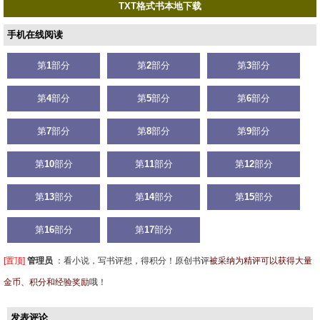
TXT格式书本地下载
手机在线阅读
第
1
部分
第
2
部分
第
3
部分
第
4
部分
第
5
部分
第
6
部分
第
7
部分
第
8
部分
第
9
部分
第
10
部分
第
11
部分
第
12
部分
第
13
部分
第
14
部分
第
15
部分
第
16
部分
第
17
部分
[置顶]
管理员
：
看小说，写书评想，得积分！原创书评
被采纳为精评可以获得大量
金币、积分和经验奖励
哦！
发表评论