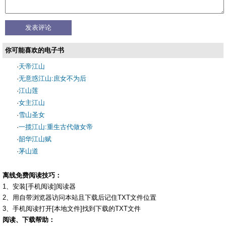
你可能喜欢的电子书
·
天帝江山
·
无意惑江山:庶女不为后
·
江山莲
·
女主江山
·
雪山圣女
·
一揽江山:重生古代做女帝
·
韶华江山赋
·
茅山道
离线免费阅读技巧：
1、安装[手机阅读]阅读器
2、用自带浏览器访问本站且下载后记住TXT文件位置
3、手机阅读打开[本地文件]找到下载的TXT文件
阅读、下载帮助：