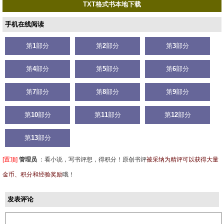
TXT格式书本地下载
手机在线阅读
第
1
部分
第
2
部分
第
3
部分
第
4
部分
第
5
部分
第
6
部分
第
7
部分
第
8
部分
第
9
部分
第
10
部分
第
11
部分
第
12
部分
第
13
部分
[置顶]
管理员
：
看小说，写书评想，得积分！原创书评
被采纳为精评可以获得大量
金币、积分和经验奖励
哦！
发表评论