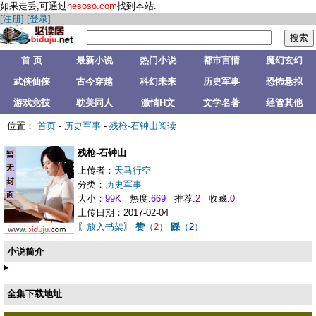
如果走丢,可通过
hesoso.com
找到本站.
[注册]
[登录]
首 页
最新小说
热门小说
都市言情
魔幻玄幻
武侠仙侠
古今穿越
科幻未来
历史军事
恐怖悬拟
游戏竞技
耽美同人
激情H文
文学名著
经管其他
位置：
首页
-
历史军事
-
残枪-石钟山阅读
残枪-石钟山
上传者：
天马行空
分类：
历史军事
大小：
99K
热度:
669
推荐:
2
收藏:
0
上传日期：2017-02-04
〖
放入书架
〗
赞
（
2
）
踩
（
2
）
小说简介
全集下载地址