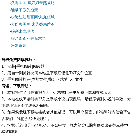
·
贪财宝宝:弃妇娘亲熬成妃
·
谁动了朕的娘亲
·
粉嫩娃娃是富商:九九倾城
·
天价腹黑宝:废柴娘亲惹不
·
娘亲来自现代
·
娘亲爹爹不是花木兰
·
粉嫩毒妃
离线免费阅读技巧：
1、安装[手机阅读]阅读器
2、用自带浏览器访问本站且下载后记住TXT文件位置
3、手机阅读打开[本地文件]找到下载的TXT文件
阅读、下载帮助：
1、本站提供了《粉嫩娘亲》TXT格式电子书免费下载和在线阅读
2、本站在线阅读时有部分文字或小说出现乱码，是程序切割小说时导致，对
下载小说不会出现这种问题。
3、如果您发现下载链接或者其他错误，可以用个留言、邮箱和站内信箱请告
诉我们，我们会尽快处理！。
4、txt格式的电子书体积小、不会中毒，绝大部分电脑和移动设备都支持txt
格式阅读。