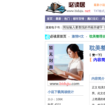
最新小
TXT格
首页
|
最新
|
热门
|
都市言情
|
魔幻玄幻
|
武
搜索电子书：
必读居首页
-
激情H文
-
耽美整理
耽美
〖赞一下〗
〖
内容
内容简介
正文 耽美
小说下载阅读统计
男。此文
上艳遇的
大小：106K
热度: 4531