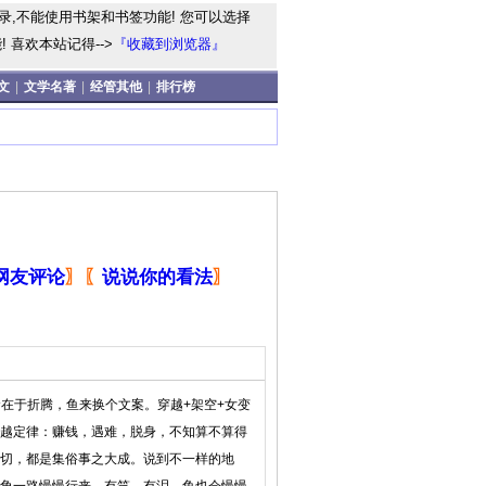
录,不能使用书架和书签功能! 您可以选择
 喜欢本站记得-->
『收藏到浏览器』
文
|
文学名著
|
经管其他
|
排行榜
网友评论
〗
〖
说说你的看法
〗
鱼座生命在于折腾，鱼来换个文案。穿越+架空+女变
越定律：赚钱，遇难，脱身，不知算不算得
切，都是集俗事之大成。说到不一样的地