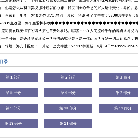
是主角穿越到了，一个有点玄幻色彩的架空世界，里边有大家都说可爱的小宠物哟。主
听，他是怎么从初到贵境那种过客的心态，转变到全心全意的溶入这个美丽世界的。总
苏岚轩┃配角：阿澈,洛然,若笑,静羽┃其它：穿越,变全文字数：370808字更新：9月20日:/
id=148809点这里：停车坐爱枫林晚◆◆◆◆◆◆◆◆◆◆◆◆◆◆◆◆◆◆◆◆◆◆
：流玥喜欢耽美情节的请从第七章开始看吧。嘿嘿～～在人间流转千年的魂魄终将凝结
经千年时光，是否还能始终如一？善与恶究竟是不是一体两面？直到一切回到原点，我
轮烜，海儿┃配角：┃其它：全文字数：94437字更新：9月14日://87book./one.php?n
目录
第
1
部分
第
2
部分
第
3
部分
第
5
部分
第
6
部分
第
7
部分
第
9
部分
第
10
部分
第
11
部分
第
13
部分
第
14
部分