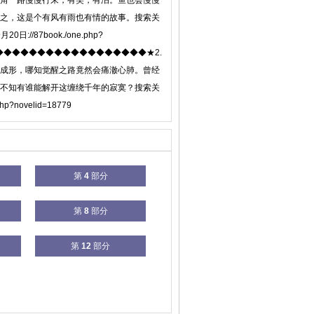
角一路慢慢行来，有笑，有泪。鱼也会慢慢
之，这是个有风有雨也有情的故事。搜索关
/87book./one.php?
◆◆◆◆◆◆◆◆◆◆◆◆◆◆◆◆◆◆◆★2.
成形，哪知觉醒之路竟然会痛澈心肺。曾经
不知有谁能解开这缠绕千年的寂寞？搜索关
ovelid=18779
第
4
部分
第
8
部分
第
12
部分