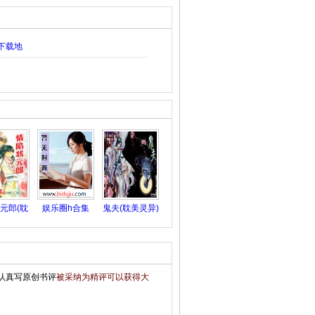
下载地
元郎(耽
娱乐圈h合集
鬼夫(耽美灵异)
美)
认真写原创书评
被采纳为精评可以获得大