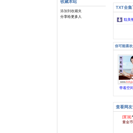
收藏本站
TXT全
添加到收藏夹
分享给更多人
耽美
你可能喜欢
带着空
虫生活
查看网友
[置顶]
量金币