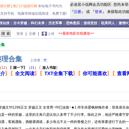
必读居小说网会员功能区: 您尚未登
说排行榜
|
热门小说排行榜
本站电子书均为
『
注册
』 或 『
登录
』 来获取此功能!
式,支持手机、电脑等终端在线阅读，免费下载!
侠仙侠
|
古今穿越
|
科幻未来
|
历史军事
|
恐怖悬拟
|
游戏竞技
|
耽美同人
|
激情H
>>最新电影在线播放<<
登录
|
注册
|
上传
合集
整理合集
上传者：
忙
（
12
）
〖踩一下〗
（
21
）
〖
放入书架
〗
简介
〗
〖
全文阅读
〗
〖
TXT全集下载
〗
〖
你可能喜欢
〗
〖
查看
穿越文!!!!1299正文 穿越正文 女变男~!!!!已连接~★1.停车坐爱枫林晚作者：双
也是一样的穿越，这里的主角只是比别人多带了不少行李。除此之外，他还严格遵守穿
相遇，客栈遇险，酒楼遇调戏，多少有点不太一样的青楼之行，还有将要进行下去的一