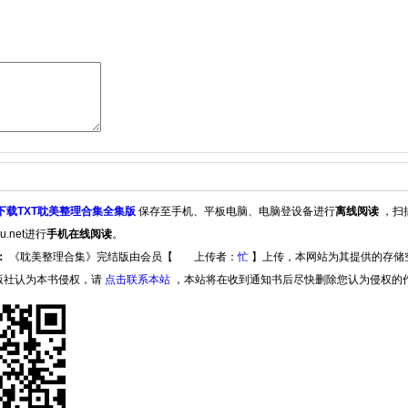
下载TXT耽美整理合集全集版
保存至手机、平板电脑、电脑登设备进行
离线阅读
，扫
ju.net进行
手机在线阅读
。
：
《耽美整理合集》完结版由会员【
上传者：
忙
】上传，本网站为其提供的存储
版社认为本书侵权，请
点击联系本站
，本站将在收到通知书后尽快删除您认为侵权的