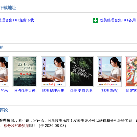
集下载地址
整理合集TXT免费下载
耽美整理合集TXT备用
的
间的米
[HP]耽美大神,
耽美整理合集
耽美 史前男妻
［耽美虐恋］
情陷状
(
我错了
咸鱼翻
楚楚
评论
管理员
说：
看小说，写评论，分享读书乐趣！发表书评还可以获得积分和经验奖励，
、积分和经验奖励
哦！
（于 2026-08-08）