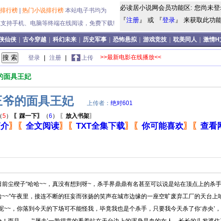
必读居小说网会员功能区: 您尚未登
说排行榜
|
热门小说排行榜
本站电子书均为
『
注册
』 或 『
登录
』 来获取此功能!
式,支持手机、电脑等终端在线阅读，免费下载!
侠仙侠
|
古今穿越
|
科幻未来
|
历史军事
|
恐怖悬拟
|
游戏竞技
|
耽美同人
|
激情H
>>最新电影在线播放<<
登录
|
注册
|
上传
的面具王妃
王爷的面具王妃
上传者：
绝对601
（
5
）
〖踩一下〗
（
6
）
〖
放入书架
〗
简介
〗
〖
全文阅读
〗
〖
TXT全集下载
〗
〖
你可能喜欢
〗
〖
查看
前尘楔子“哈哈~~，真没有想到呀~，杀手界鼎鼎有名甚至可以说是站在顶点上的杀手‘
哈~~”午夜里，接连不断的狂妄而张扬的笑声在城市边缘的一座空旷废弃工厂的天台上
呢~~，你落到今天的下场可不能怪我，毕竟我也是个杀手，只要我今天杀了你‘赤央’，