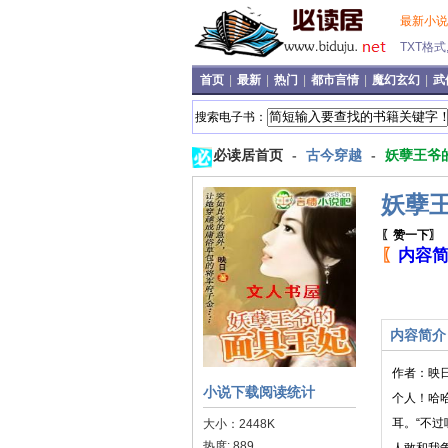
最新小
TXT格
首页
|
最新
|
热门
|
都市言情
|
魔幻玄幻
|
武
搜索电子书：
必读居首页
-
古今穿越
-
妖孽王爷
妖孽
〖赞一下〗
〖
内容
内容简介
作者：映日
小说下载阅读统计
个人！哈
耳。“不过
大小：2448K
热度: 889