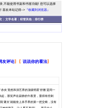
录,不能使用书架和书签功能! 您可以选择
 喜欢本站记得-->
『收藏到浏览器』
文
|
文学名著
|
经管其他
|
排行榜
网友评论
〗
〖
说说你的看法
〗
赤央’竟然和演艺界的顶级明星‘舒雅’是同一
响起，那笑声在寂静的午夜里，显得有些刺
我‘屠夫’就能坐上杀手界的第一把交椅，没有