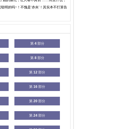
住了她的脸孔，让人看不真切“……而且什么，
蛮聪明的吗~！不愧是‘赤央’！其实本不打算告
第
4
部分
第
8
部分
第
12
部分
第
16
部分
第
20
部分
第
24
部分