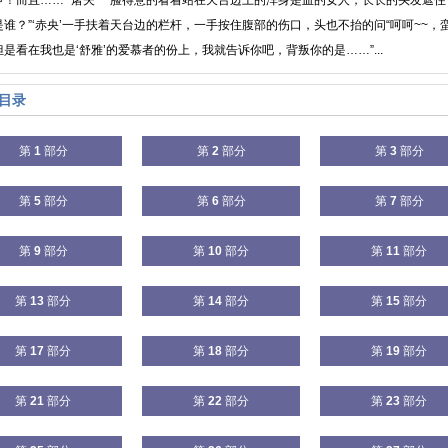
争！而且……”‘屠夫’一脸得意的看着站在天台边上的浑身是血的女人，长长的头发遮
谁？”‘赤央’一手扶着天台边的栏杆，一手按住腹部的伤口，头也不抬的问“呵呵~~，
是看在我也是‘舒雅’的爱慕者的份上，我就告诉你吧，背叛你的是……”...
目录
第
1
部分
第
2
部分
第
3
部分
第
5
部分
第
6
部分
第
7
部分
第
9
部分
第
10
部分
第
11
部分
第
13
部分
第
14
部分
第
15
部分
第
17
部分
第
18
部分
第
19
部分
第
21
部分
第
22
部分
第
23
部分