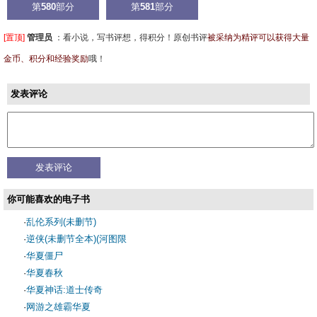
第
580
部分
第
581
部分
[置顶]
管理员
：
看小说，写书评想，得积分！原创书评
被采纳为精评可以获得大量
金币、积分和经验奖励
哦！
发表评论
你可能喜欢的电子书
·
乱伦系列(未删节)
·
逆侠(未删节全本)(河图限
·
华夏僵尸
·
华夏春秋
·
华夏神话:道士传奇
·
网游之雄霸华夏