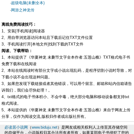
·
超级电脑(未删全本)
·
网游之神龙传
离线免费阅读技巧：
1、安装[手机阅读]阅读器
2、用自带浏览器访问本站且下载后记住TXT文件位置
3、手机阅读打开[本地文件]找到下载的TXT文件
阅读、下载帮助：
1、本站提供了《华夏神龙 未删节文字全本作者:五莲山樵》TXT格式电子书
免费下载和在线阅读
2、本站在线阅读时有部分文字或小说出现乱码，是程序切割小说时导致，对
下载小说不会出现这种问题。
3、如果您发现下载链接或者其他错误，可以用个留言、邮箱和站内信箱请告
诉我们，我们会尽快处理！。
4、txt格式的电子书体积小、不会中毒，绝大部分电脑和移动设备都支持txt
格式阅读。
5、本站提供的《华夏神龙 未删节文字全本作者:五莲山樵》来自于网友上传
分享，仅作为阅读交流,版权归作者或出版社所有。
必读居小说网
（
www.biduju.net
）是网友或相关权利人上传至其存储空间
的存储平台，小说版权归其合法所有者所有，如果某部电子书侵犯了您的