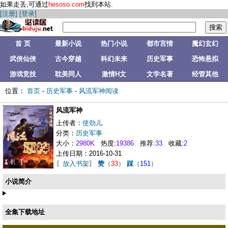
如果走丢,可通过
hesoso.com
找到本站.
[注册]
[登录]
首 页
最新小说
热门小说
都市言情
魔幻玄幻
武侠仙侠
古今穿越
科幻未来
历史军事
恐怖悬拟
游戏竞技
耽美同人
激情H文
文学名著
经管其他
位置：
首页
-
历史军事
-
风流军神阅读
风流军神
上传者：
使劲儿
分类：
历史军事
大小：
2980K
热度:
19386
推荐:
33
收藏:
2
上传日期：2016-10-31
〖
放入书架
〗
赞
（
33
）
踩
（
151
）
小说简介
全集下载地址