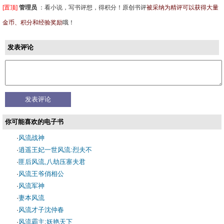
[置顶]
管理员
：
看小说，写书评想，得积分！原创书评
被采纳为精评可以获得大量
金币、积分和经验奖励
哦！
发表评论
你可能喜欢的电子书
·
风流战神
·
逍遥王妃一世风流:烈夫不
·
匪后风流,八劫压寨夫君
·
风流王爷俏相公
·
风流军神
·
妻本风流
·
风流才子沈仲春
·
风流霸主:妖艳天下