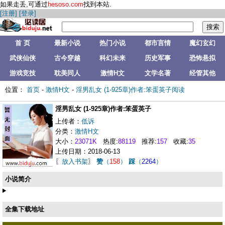
如果走丢,可通过
hesoso.com
找到本站.
[注册]
[登录]
首 页
最新小说
热门小说
都市言情
魔幻玄幻
武侠仙侠
古今穿越
科幻未来
历史军事
恐怖悬拟
游戏竞技
耽美同人
激情H文
文学名著
经管其他
位置：
首页
-
激情H文
-
淫男乱女 (1-925章)作者:笨蛋英子阅读
淫男乱女 (1-925章)作者:笨蛋英子
上传者：
低诉
分类：
激情H文
大小：
23071K
热度:
88119
推荐:
157
收藏:
35
上传日期：2018-06-13
〖
放入书架
〗
赞
（
158
）
踩
（
2264
）
小说简介
全集下载地址