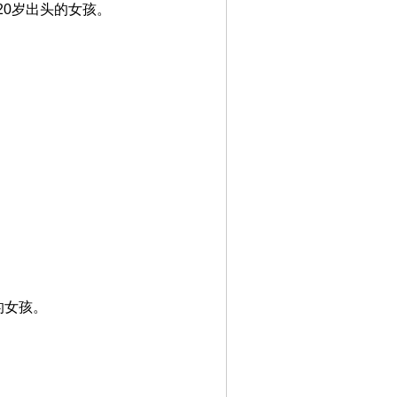
0岁出头的女孩。
的女孩。