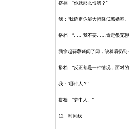
搭档：“你就那么恨我？”
我：“我确定你能大幅降低离婚率。
搭档：“……我不要……肯定很无聊
我拿起蒜蓉酱闻了闻，皱着眉扔到一
搭档：“反正都是一种情况，面对的
我：“哪种人？”
搭档：“梦中人。”
12 时间线