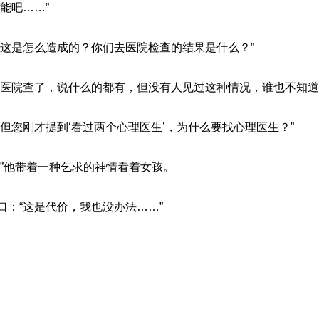
能吧……”
“这是怎么造成的？你们去医院检查的结果是什么？”
去医院查了，说什么的都有，但没有人见过这种情况，谁也不知道
但您刚才提到‘看过两个心理医生’，为什么要找心理医生？”
”他带着一种乞求的神情看着女孩。
：“这是代价，我也没办法……”