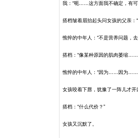
我：“呃……这方面我不确定，有可
搭档皱着眉抬起头问女孩的父亲：
憔悴的中年人：“不是营养问题，
搭档：“像某种原因的肌肉萎缩……
憔悴的中年人：“因为……因为……
女孩咬着下唇，犹豫了一阵儿才开口
搭档：“什么代价？”
女孩又沉默了。