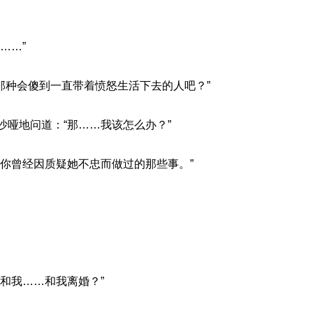
……”
是那种会傻到一直带着愤怒生活下去的人吧？”
哑地问道：“那……我该怎么办？”
括你曾经因质疑她不忠而做过的那些事。”
和我……和我离婚？”