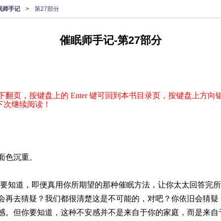
眠师手记
>
第27部分
催眠师手记-第27部分
下翻页，按键盘上的 Enter 键可回到本书目录页，按键盘上方向键
下次继续阅读！
面色沉重。
你要知道，即便真用你所期望的那种催眠方法，让你太太回答完
会再去猜疑？我们都很清楚这是不可能的，对吧？你依旧会猜疑
感。但你要知道，这种不安感并不是来自于你的家庭，而是来自