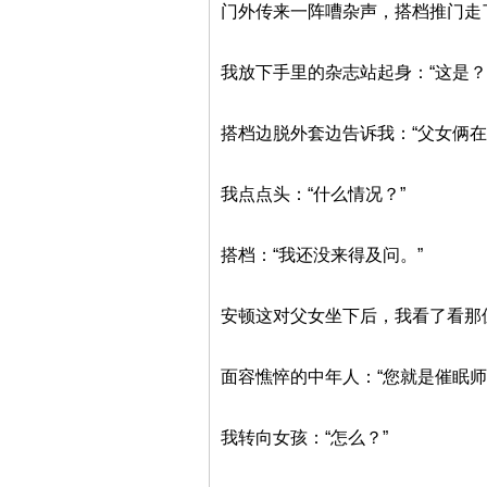
门外传来一阵嘈杂声，搭档推门走
我放下手里的杂志站起身：“这是？
搭档边脱外套边告诉我：“父女俩
我点点头：“什么情况？”
搭档：“我还没来得及问。”
安顿这对父女坐下后，我看了看那
面容憔悴的中年人：“您就是催眠
我转向女孩：“怎么？”