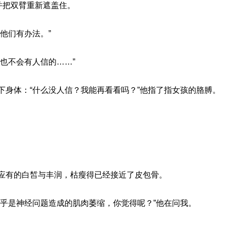
并把双臂重新遮盖住。
他们有办法。”
也不会有人信的……”
下身体：“什么没人信？我能再看看吗？”他指了指女孩的胳膊。
应有的白皙与丰润，枯瘦得已经接近了皮包骨。
似乎是神经问题造成的肌肉萎缩，你觉得呢？”他在问我。