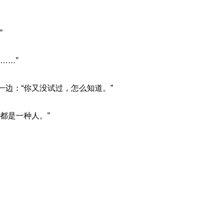
”
……”
边：“你又没试过，怎么知道。”
都是一种人。”