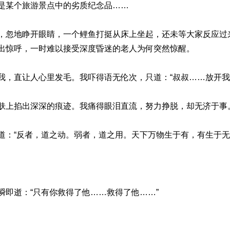
是某个旅游景点中的劣质纪念品……
，忽地睁开眼睛，一个鲤鱼打挺从床上坐起，还未等大家反应过
出惊呼，一时难以接受深度昏迷的老人为何突然惊醒。
我，直让人心里发毛。我吓得语无伦次，只道：“叔叔……放开我
肤上掐出深深的痕迹。我痛得眼泪直流，努力挣脱，却无济于事
道：“反者，道之动。弱者，道之用。天下万物生于有，有生于无
瞬即逝：“只有你救得了他……救得了他……”