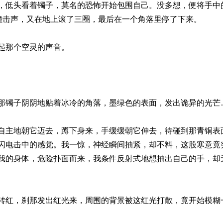
，低头看着镯子，莫名的恐怖开始包围自己。没多想，便将手中
属撞击声，又在地上滚了三圈，最后在一个角落里停了下来。
起那个空灵的声音。
那镯子阴阴地贴着冰冷的角落，墨绿色的表面，发出诡异的光芒
自主地朝它迈去，蹲下身来，手缓缓朝它伸去，待碰到那青铜表
闪电击中的感觉。我一惊，神经瞬间抽紧，却不料，这股寒意竟
我的身体，危险扑面而来，我条件反射式地想抽出自己的手，却
转红，刹那发出红光来，周围的背景被这红光打散，竟开始模糊