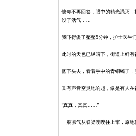
他却不再回答，眼中的精光泯灭，
没了活气……
我吓得傻了整整5分钟，护士医生
此时的天色已经暗下，街道上鲜有
低下头去，看着手中的青铜镯子，
又有声音空灵地响起，像是有人在
“真真，真真……”
一股凉气从脊梁嗖嗖往上窜，原地