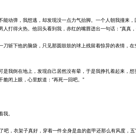
不能动弹，我想逃，却发现没一点力气抬脚。一个人朝我撞来，
男人打得火热。他回头看到我，赤红的嘴唇迸出一句话：“真真，
一刀斩下他的脑袋，只见那圆鼓鼓的球上残留着惊异的表情，在
可是我倒在地上，发现自己居然没有晕，于是我挣扎着起来，想
干脆闭上眼，心里默道：“再死一回吧。”
着我。
9了吧，衣架子真好，穿着一件全身是血的盔甲还那么有风度，