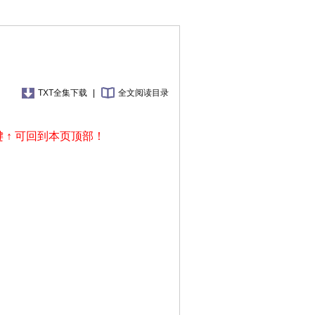
TXT全集下载
|
全文阅读目录
 ↑ 可回到本页顶部！