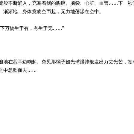
流般不断涌入，充塞着我的胸腔、脑袋、心脏、血管……下一秒
。渐渐地，身体竟凌空而起，无力地荡漾在空中。
下万物生于有，有生于无……”
遍地在我耳边响起。突见那镯子如光球爆炸般发出万丈光芒，顿
之中急坠而去……