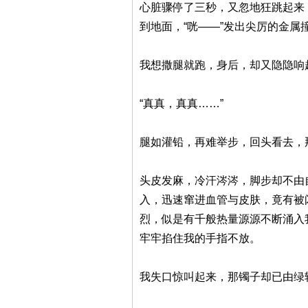
心脏骤停了三秒，又忽地狂跳起来
到地面，“咣——”发出尖厉的金
我想撒腿就跑，身后，却又隐隐响
“真真，真真……”
腿如灌铅，再难举步，回头看去，
头皮发麻，冷汗涔涔，脚步却不由
入，迅速窜进血管与皮肤，竟有被
烈，似是有千般热量源源不断涌入
牢牢掐住我的手指不放。
我失口惊叫起来，那镯子却已由绿