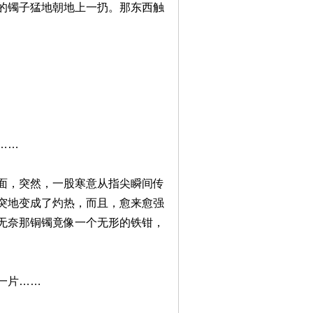
的镯子猛地朝地上一扔。那东西触
……
面，突然，一股寒意从指尖瞬间传
突地变成了灼热，而且，愈来愈强
无奈那铜镯竟像一个无形的铁钳，
一片……