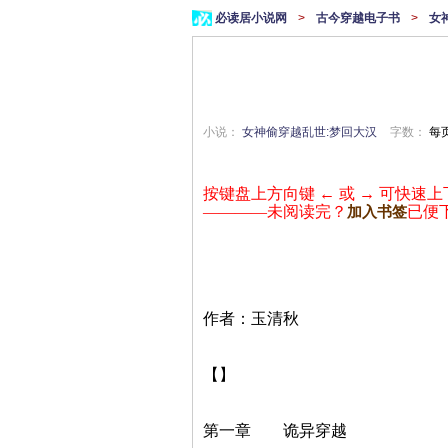
必读居小说网
>
古今穿越电子书
>
女
小说：
女神偷穿越乱世:梦回大汉
字数：
每页
按键盘上方向键 ← 或 → 可快速上
————未阅读完？
已便
加入书签
作者：玉清秋
【】
第一章 诡异穿越