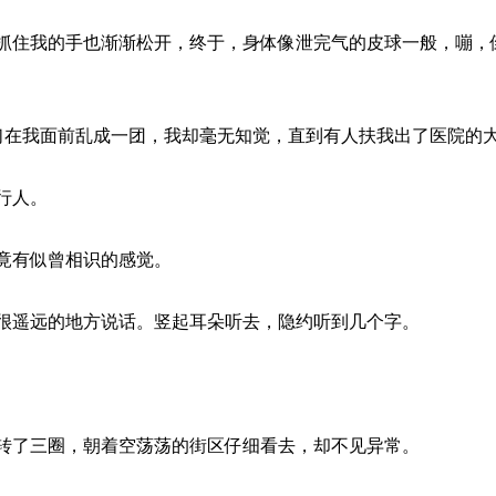
抓住我的手也渐渐松开，终于，身体像泄完气的皮球一般，嘣，
们在我面前乱成一团，我却毫无知觉，直到有人扶我出了医院的
行人。
竟有似曾相识的感觉。
很遥远的地方说话。竖起耳朵听去，隐约听到几个字。
转了三圈，朝着空荡荡的街区仔细看去，却不见异常。