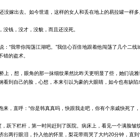
，还没嫁出去。如今世道，这样的女人和丢在地上的易拉罐一样多
，没钱，没才，没貌，而且还没死。
他说：“我带你闯荡江湖吧。”我信心百倍地跟着他闯荡了几个二线
不错的盗术。
的桥上，想，眼角的那一抹细纹果然比昨天更明显了些，她们说
钢看到自己的脸，心想，本来引以为豪的大眼睛，如今也有缺陷
跑来，直呼：“你是韩真真吗，快跟我走吧，你有个亲戚快死了，
速度，跃下栏杆，第一时间赶到了医院。病床上，看见一个满脸皱
挤出两行眼泪，扑入他的怀里，梨花带雨哭了大约20分钟，直