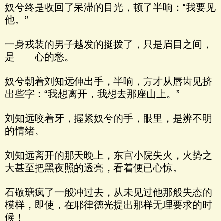
奴兮终是收回了呆滞的目光，顿了半响：“我要见
他。”
一身戎装的男子越发的挺拨了，只是眉目之间，
是 心的愁。
奴兮朝着刘知远伸出手，半响，方才从唇齿见挤
出些字：“我想离开，我想去那座山上。”
刘知远咬着牙，握紧奴兮的手，眼里，是辨不明
的情绪。
刘知远离开的那天晚上，东宫小院失火，火势之
大甚至把黑夜照的透亮，看着便已心惊。
石敬瑭疯了一般冲过去，从未见过他那般失态的
模样，即使，在耶律德光提出那样无理要求的时
候！