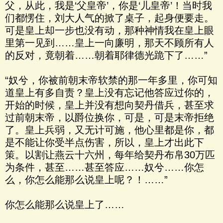
父，从此，我是‘父皇帝’，你是‘儿皇帝’！当时我
们都愣住，刘大人气的掀了桌子，起身便要走。
可是皇上却一步也没有动，那种神情我在皇上眼
里第一见到……皇上一向廉明，那天不顾所有人
的反对，竟朝着……朝着耶律德光跪下了……”
“奴兮，你被前朝末帝软禁的那一年多里，你可知
道皇上有多自责？皇上没有忘记他答应过你的，
开始的时候，皇上并没有想向契丹借兵，甚至求
过前朝末帝，以爵位换你，可是，可是末帝拒绝
了。皇上兵弱，又无计可施，他心里都是你，都
是不能让你受半点伤害，所以，皇上才出此下
策。以割让燕云十六州，每年给契丹布帛30万匹
为条件，甚至……甚至答应……奴兮……你怎
么，你怎么能那么说皇上呢？！……”
你怎么能那么说皇上了……