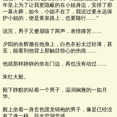
年皇上为了让我更隐蔽的在小姐身边，安排了那
一幕火葬，如今，小姐不在了，我说过要永远保
护小姐的，便是黄泉路上，也要随行……”
说完，男子又蹙眉咳了两声，表情痛苦……
夕阳的余辉撤在他身上，白色衣衫太过轻薄，甚
至，能看到他背上那触目惊心的伤痕……
他就那样静静的坐在门边，再也没有动过……
朱红大殿。
殿下静默的站着一个男子，温润娴雅的一如月
华。
殿上坐着一身玄色团龙锦袍的男子，像是已经没
有了魂一样，目光空洞悲戚。