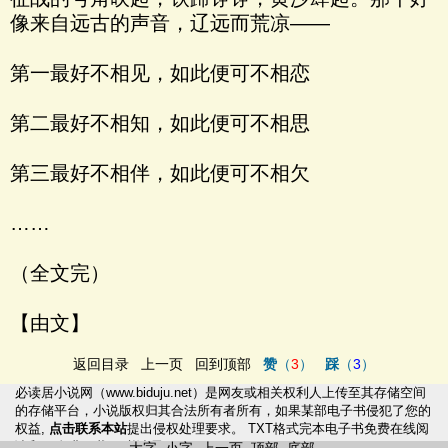
像来自远古的声音，辽远而荒凉——
第一最好不相见，如此便可不相恋
第二最好不相知，如此便可不相思
第三最好不相伴，如此便可不相欠
……
（全文完）
【由文】
返回目录
上一页
回到顶部
赞
（
3
）
踩
（
3
）
必读居小说网
（
www.biduju.net
）是网友或相关权利人上传至其存储空间
的存储平台，小说版权归其合法所有者所有，如果某部电子书侵犯了您的
权益,
点击联系本站
提出侵权处理要求。
TXT格式完本电子书
免费在线阅
读和txt免费下载！|
必读居