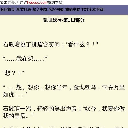
如果走丢,可通过
hesoso.com
找到本站.
返回首页
章节目录
加入书签
我的书架
我的书签
TXT全本下载
乱世奴兮-第111部分
石敬瑭挑了挑眉含笑问：“看什么？！”
“……我在想……”
“想？！”
“……想。想你，想你当年，金戈铁马，气吞万里
如虎……”
石敬瑭一滞，轻轻的笑出声音：“奴兮，我要你做
我的皇后。”