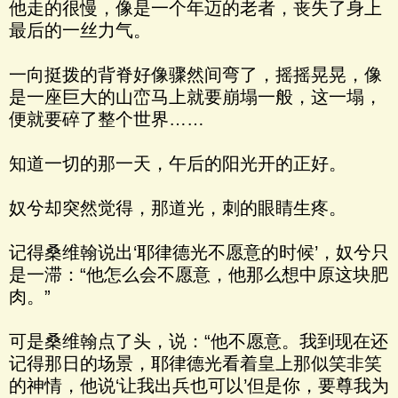
他走的很慢，像是一个年迈的老者，丧失了身上
最后的一丝力气。
一向挺拨的背脊好像骤然间弯了，摇摇晃晃，像
是一座巨大的山峦马上就要崩塌一般，这一塌，
便就要碎了整个世界……
知道一切的那一天，午后的阳光开的正好。
奴兮却突然觉得，那道光，刺的眼睛生疼。
记得桑维翰说出‘耶律德光不愿意的时候’，奴兮只
是一滞：“他怎么会不愿意，他那么想中原这块肥
肉。”
可是桑维翰点了头，说：“他不愿意。我到现在还
记得那日的场景，耶律德光看着皇上那似笑非笑
的神情，他说‘让我出兵也可以’但是你，要尊我为