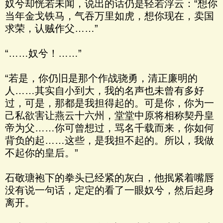
奴兮却恍若未闻，说出的话仍是轻若浮云：“想你
当年金戈铁马，气吞万里如虎，想你现在，卖国
求荣，认贼作父……”
“……奴兮！……”
“若是，你仍旧是那个作战骁勇，清正廉明的
人……其实自小到大，我的名声也未曾有多好
过，可是，那都是我担得起的。可是你，你为一
己私欲害让燕云十六州，堂堂中原将相称契丹皇
帝为父……你可曾想过，骂名千载而来，你如何
背负的起……这些，是我担不起的。所以，我做
不起你的皇后。”
石敬瑭袍下的拳头已经紧的灰白，他抿紧着嘴唇
没有说一句话，定定的看了一眼奴兮，然后起身
离开。