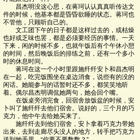
昌杰明没这心思，在蒋珂认认真真听传达文
件的时候，他基本都是昏昏欲睡的状态。蒋珂也
不管他，只顾听自己的。
文工团下午的日子都是这样过去的，或枯燥
也好或乏味也罢，都是必须要经历的事情。一天
下来，闲的时候不多，也就午饭后有个午休小憩
的时间，然后晚饭后的排练之前，还有一个多小
时的休息时间。
蒋珂在这一个小时里跟施纤纤安卜和昌杰明
在一起，吃完饭围坐在桌边消食，说些有的没的
闲话。她能参与的话暂时还不多，都笑笑地听
着。偶尔昌杰明调侃她两句，她会回个嘴。
在饭桌旁消完食，回宿舍放饭盆的时候，安
卜叫了施纤纤去他们宿舍。说好的，三个月的巧
克力，他中午去给她买来了。
施纤纤去到他们宿舍，安卜拿着巧克力带她
出来，去到走廊尽头没人的地方，转手把巧克力
送到她手里，“你要不要数数？”