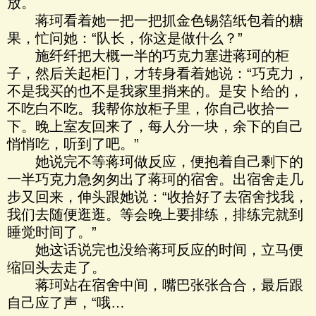
放。
蒋珂看着她一把一把抓金色锡箔纸包着的糖
果，忙问她：“队长，你这是做什么？”
施纤纤把大概一半的巧克力塞进蒋珂的柜
子，然后关起柜门，才转身看着她说：“巧克力，
不是我买的也不是我家里捎来的。是安卜给的，
不吃白不吃。我帮你放柜子里，你自己收拾一
下。晚上室友回来了，每人分一块，余下的自己
悄悄吃，听到了吧。”
她说完不等蒋珂做反应，便抱着自己剩下的
一半巧克力急匆匆出了蒋珂的宿舍。出宿舍走几
步又回来，伸头跟她说：“收拾好了去宿舍找我，
我们去随便逛逛。等会晚上要排练，排练完就到
睡觉时间了。”
她这话说完也没给蒋珂反应的时间，立马便
缩回头去走了。
蒋珂站在宿舍中间，嘴巴张张合合，最后跟
自己应了声，“哦…