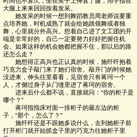
时间也不算久，坐在凳子上伸直了腿，用手指在
大腿上来来回回按着发呆。
她发呆的时候一想到舞蹈教员周老师说要重
点培养她，时机成熟了就会给她跳领舞或者独
舞，心里就分外高兴。想着自己进了文工团的开
端是非常好的，自己一定要努力好好把握住机
会。如果这样的机会她都把握不住，那以后的路
还怎么走？
她想得正高兴也正认真的时候，施纤纤抱着
巧克力盒子敲门来了她们宿舍。敲开门的时候她
没进来，伸头往里看看，见宿舍只有蒋珂一个
人，才侧过身子从门缝里进了蒋珂的宿舍。
进来后什么都不说，直接就问：“你的柜子是
哪个？”
蒋珂指指床对面一排柜子的最左边的柜
子，“那个，怎么了？”
施纤纤还是不跟她多说什么，去到她柜子前
打开柜门就开始抓盒子里的巧克力往她柜子里