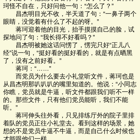
珂怪不自在，只好问他一句：“怎么了？”
昌杰明目光不收，半天道了句：“一鼻子两个
眼睛，没觉着有什么了不起的呀。”
蒋珂迎着他的目光，抬手摸摸自己的脸，试
探地问了句：“我长得不好看吗？”
昌杰明被她这话问愣了，愣完只好“正儿八
经”说一句，“挺好看的挺好看的，就是有点晒黑
了，没有之前好看。”
蒋珂：“……”
而党员为什么要去小礼堂听文件，蒋珂也是
从昌杰明那叭叭叭的嘴里知道的。他说：“小同志
你瞧，党员就是牛逼，听文件都跟我们听不一样
的。那些文件，只有他们党员能听，我们不能
听。”
蒋珂伸头往外看，只见排练厅外的院子里排
着队的党员正往小礼堂去。看到这样的场景，她
想的不是党员牛逼不牛逼，而是自己什么时候也
才能跟他们一样。