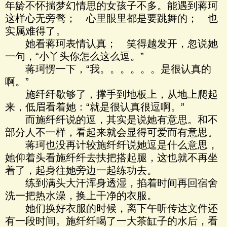
年龄不怀揣梦幻情思的女孩子不多。能遇到蒋珂
这样心无旁骛； 心里眼里都是要跳舞的； 也
实属难得了。
她看蒋珂表情认真； 笑得越发开，忽说她
一句，“小丫头你怎么这么逗。”
蒋珂愣一下，“我。。。。。。是很认真的
啊。”
施纤纤歇够了，撑手到地板上，从地上爬起
来，低眉看着她：“就是很认真很逗啊。”
而施纤纤说的逗，其实是说她有意思。和不
部分人不一样，看起来就会显得可爱而有意思。
蒋珂也没再计较施纤纤说她逗是什么意思，
她仰着头看施纤纤去扶把搭起腿，这也就不再坐
着了，起身往她旁边一起练功去。
练到满头大汗浑身透湿，掐着时间再回宿舍
洗一把热水澡，换上干净的衣服。
她们换好衣服的时候，离下午听传达文件还
有一段时间。施纤纤喝了一大茶缸子的水后，看