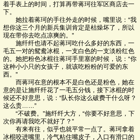
着手表上的时间，打算再带蒋珂往军区商店去一
下。
她拉着蒋珂的手往外走的时候，嘴里说：“我
想你这三个月的新兵集训肯定是枯燥坏了，所以
现在带你去吃点凉爽的。”
施纤纤也请不起蒋珂吃什么多好的东西，一
毛五一对的鸳鸯冰棍，一支白色的一支淡粉红色
的。她把粉色冰棍往蒋珂手里塞的时候，说：“你
这种小小只的女孩子，就该吃粉粉的可爱的东
西。”
而蒋珂在意的根本不是白色还是粉色，她在
意的是让施纤纤花了一毛五分钱，接下冰棍的时
候还不好意思，说：“队长你这么破费干什么呀？
这么贵……”
“不破费。”施纤纤大方，“你要不好意思，下
次你再请我吃不就好了？”
有来有往，似乎也就平常一点了。蒋珂拿着
冰棍咬进嘴里，冷气粘住嘴皮子，入口有滑口的