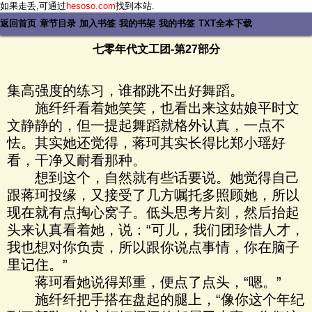
如果走丢,可通过
hesoso.com
找到本站.
返回首页
章节目录
加入书签
我的书架
我的书签
TXT全本下载
七零年代文工团-第27部分
集高强度的练习，谁都跳不出好舞蹈。
施纤纤看着她笑笑，也看出来这姑娘平时文
文静静的，但一提起舞蹈就格外认真，一点不
怯。其实她还觉得，蒋珂其实长得比郑小瑶好
看，干净又耐看那种。
想到这个，自然就有些话要说。她觉得自己
跟蒋珂投缘，又接受了几方嘱托多照顾她，所以
现在就有点掏心窝子。低头思考片刻，然后抬起
头来认真看着她，说：“可儿，我们团珍惜人才，
我也想对你负责，所以跟你说点事情，你在脑子
里记住。”
蒋珂看她说得郑重，便点了点头，“嗯。”
施纤纤把手搭在盘起的腿上，“像你这个年纪