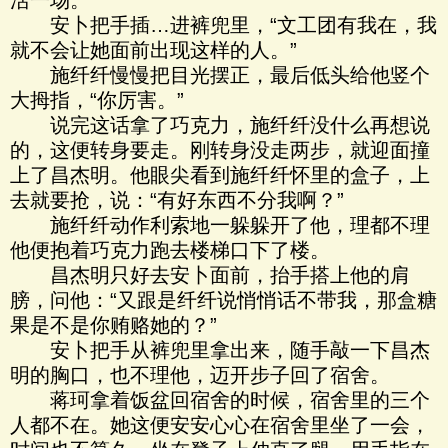
活一场。”
安卜把手插…进裤兜里，“文工团有我在，我
就不会让她面前出现这样的人。”
施纤纤慢慢把目光摆正，最后低头给他竖个
大拇指，“你厉害。”
说完这话拿了巧克力，施纤纤没什么再想说
的，这便转身要走。刚转身没走两步，就迎面撞
上了昌杰明。他眼尖看到施纤纤怀里的盒子，上
去就要抢，说：“有好东西不分我啊？”
施纤纤动作利索地一躲躲开了他，理都不理
他便抱着巧克力跑去楼梯口下了楼。
昌杰明只好去安卜面前，抬手搭上他的肩
膀，问他：“又跟是纤纤说悄悄话不带我，那盒糖
果是不是你贿赂她的？”
安卜把手从裤兜里拿出来，随手敲一下昌杰
明的胸口，也不理他，迈开步子回了宿舍。
蒋珂拿着饭盆回宿舍的时候，宿舍里的三个
人都不在。她这便安安心心在宿舍里坐了一会，