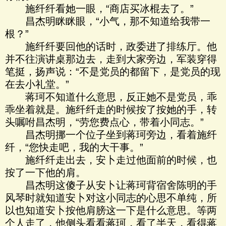
施纤纤看她一眼，“商店买冰棍去了。”
昌杰明眯眯眼，“小气，那不知道给我带一
根？”
施纤纤要回他的话时，政委进了排练厅。他
并不往演讲桌那边去，走到大家旁边，军装穿得
笔挺，扬声说：“不是党员的都留下，是党员的现
在去小礼堂。”
蒋珂不知道什么意思，反正她不是党员，乖
乖坐着就是。施纤纤走的时候按了按她的手，转
头嘱咐昌杰明，“劳您费点心，带着小同志。”
昌杰明挪一个位子坐到蒋珂旁边，看着施纤
纤，“您快走吧，我的大干事。”
施纤纤走出去，安卜走过他面前的时候，也
按了一下他的肩。
昌杰明这傻子从安卜让蒋珂背宿舍陈明的手
风琴时就知道安卜对这小同志的心思不单纯，所
以也知道安卜按他肩膀这一下是什么意思。等两
个人走了，他侧头看看蒋珂，看了半天，看得蒋