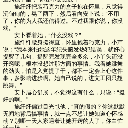
施纤纤把装巧克力的盒子抱在怀里，只觉得
沉甸甸的，晃了两下，然后看向安卜说：“不用
了，你的为人我还信得过。不过我跟你说，你没
戏。”
安卜看着她，“什么没戏？”
施纤纤腰身挺得直，怀里抱着巧克力，小声
说：“我本来怕她这年纪头脑发热犯错误，就好心
提醒了几句。提醒完发现完全多余，小丫头还没
开窍呢，根本没想过那方面的事情。我看她跳舞
的劲头，怕是入党提了干，都不一定会上心这件
事，多影响进步啊。她自己说的，进文工团只想
跳舞。”
安卜眉心舒展，不觉得这有什么，只说：“挺
好的啊。”
施纤纤偏过目光乜他，“真的假的？你这默默
无闻地背后搞事情，就一点不想让她知道心怀感
动？别哪一天人家遇着让她开窍的人了，你白忙