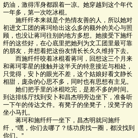
奶油，激得浑身都跟着一凉。她穿越到这个年代
一年多，第一次吃冰棍。
施纤纤本来就是个热情友善的人，所以她对
初进文工团的蒋珂给出这么多的额外的关心与照
顾，也没让蒋珂往别的地方多想。她接受下施纤
纤的这些好，在心底里把她列为文工团里最可靠
的朋友，并想着把这份友情长长久久维持下去。
而施纤纤咬着冰棍看蒋珂，回想这三个月来
和蒋珂零星的接触并这半天的特意接近与相处，
只觉得，安卜的眼光不差，这个姑娘好看文静长
相甜，庞杂的心思不多，同时也有思想有主见。
她们把手里的冰棍吃完，是差不多的时间。
到达排练厅找到安卜和昌杰明旁边坐下，准备听
一下午的传达文件。有凳子的坐凳子，没凳子的
坐小马扎。
蒋珂和施纤纤一坐下，昌杰明就问施纤
纤，“嘿，你们去哪了？练功房找一圈，都没找到
你们。”