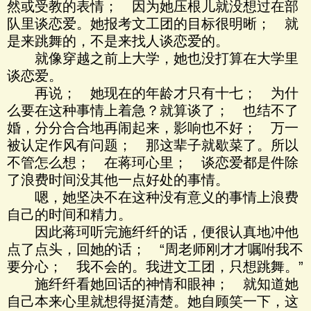
然或受教的表情； 因为她压根儿就没想过在部
队里谈恋爱。她报考文工团的目标很明晰； 就
是来跳舞的，不是来找人谈恋爱的。
就像穿越之前上大学，她也没打算在大学里
谈恋爱。
再说； 她现在的年龄才只有十七； 为什
么要在这种事情上着急？就算谈了； 也结不了
婚，分分合合地再闹起来，影响也不好； 万一
被认定作风有问题； 那这辈子就歇菜了。所以
不管怎么想； 在蒋珂心里； 谈恋爱都是件除
了浪费时间没其他一点好处的事情。
嗯，她坚决不在这种没有意义的事情上浪费
自己的时间和精力。
因此蒋珂听完施纤纤的话，便很认真地冲他
点了点头，回她的话； “周老师刚才才嘱咐我不
要分心； 我不会的。我进文工团，只想跳舞。”
施纤纤看她回话的神情和眼神； 就知道她
自己本来心里就想得挺清楚。她自顾笑一下，这