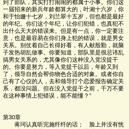
到了部队，其实打打闹闹的都属于小事。你们这
一届招来的新兵年龄都算大的，叶湘十六岁，你
和于怡姗十七岁，刘兰翠十五岁，但也都是最好
的年纪。你们这个年纪，让你们犯错，也真犯不
出什么天大的错误来。但是有一点，你一定要注
意，也是最容易在你们身上犯的错误，就是男女
关系。别仗着自己长得好看，有人献殷勤，就脑
子发热胡乱做事。你要知道，部队里是很忌讳乱
搞男女关系的，尤其像你们这种没入党没提干
的。你要是努力，等入党提干以后，年龄又到
了，领导自然会帮你物色合适的对象。或者你自
己有了心仪的人，去和领导打个恋爱报告确定关
系，都没问题。但在没入党提干之前，千万不要
在这种事情上犯错误，能不能懂？”
第30章
蒋珂认真听完施纤纤的话； 脸上并没有恍