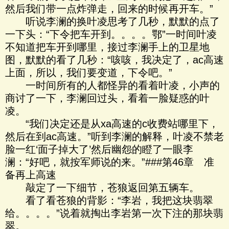
然后我们带一点炸弹走，回来的时候再开车。”
听说李澜的换叶凌思考了几秒，默默的点了
一下头：“下令把车开到。。。。鄂”一时间叶凌
不知道把车开到哪里，接过李澜手上的卫星地
图，默默的看了几秒：“咳咳，我决定了，ac高速
上面，所以，我们要变道，下令吧。”
一时间所有的人都怪异的看着叶凌，小声的
商讨了一下，李澜回过头，看着一脸疑惑的叶
凌。
“我们决定还是从xa高速的c收费站哪里下，
然后在到ac高速。”听到李澜的解释，叶凌不禁老
脸一红‘面子掉大了’然后幽怨的瞪了一眼李
澜：“好吧，就按军师说的来。”###第46章 准
备再上高速
敲定了一下细节，苍狼返回第五辆车。
看了看苍狼的背影：“李岩，我把这块翡翠
给。。。。”说着就掏出李岩第一次下注的那块翡
翠。