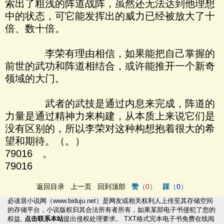
索出了粗浅的阵道战阵，虽然还无法达到他理想
中的状态，可它能发挥出的威力已经被放大了十
倍、数十倍。
李荣有理由相信，如果能把自己掌握的
前世的武功和阵道相结合，或许能推开一个新奇
领域的大门。
武者的武技是通过内息来完成，阵道的
力量是通过精神力来构建，从本质上来说它们是
没有区别的，所以李荣对这种构想抱着很大的希
望和期待。（。）
79016 。
79016
返回目录
上一页
回到顶部
赞
（
0
）
踩
（
0
）
必读居小说网
（
www.biduju.net
）是网友或相关权利人上传至其存储空间
的存储平台，小说版权归其合法所有者所有，如果某部电子书侵犯了您的
权益,
点击联系本站
提出侵权处理要求。
TXT格式完本电子书
免费在线阅