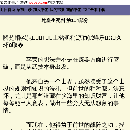
如果走丢,可通过
hesoso.com
找到本站.
返回首页
章节目录
加入书签
我的书架
我的书签
TXT全本下载
地皇生死判-第114部分
髂芄蛔⑷肫Γ土槠骺梢源叻⒄蟮乐Ω久
环ū取�
李荣的想法并不是在炼器方面进行突
破，而是从武技本身出发。
他来自另一个世界，虽然接受了这个世
界的规则和知识的洗礼，但前世的种种都无法忘
怀，尤其是那些潜藏在脑海里的知识财富，让他
每每能出人意表，做出一些旁人无法想象的事
情。
而现在，他得益于前世的战阵之功，摸