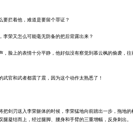
拦着他，难道是要留个罪证？
荣又怎么可能毫无防备的把后背露出来？
上的表情十分平静，他好似没有察觉到慕云枫的偷袭，往前
官和武者都震了震，因为这个动作太熟悉了！
刃送入李荣躯体的时候，李荣猛地向前踏出一步，拖地的枪
双腿凝结而上，经过腿脚、腰身和手臂的三重增幅，反身刺出。