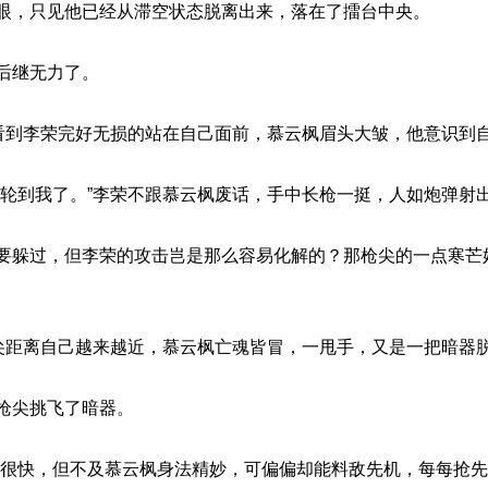
只见他已经从滞空状态脱离出来，落在了擂台中央。
继无力了。
李荣完好无损的站在自己面前，慕云枫眉头大皱，他意识到自
我了。”李荣不跟慕云枫废话，手中长枪一挺，人如炮弹射
，但李荣的攻击岂是那么容易化解的？那枪尖的一点寒芒好
离自己越来越近，慕云枫亡魂皆冒，一甩手，又是一把暗器
尖挑飞了暗器。
，但不及慕云枫身法精妙，可偏偏却能料敌先机，每每抢先一