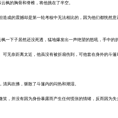
枫的胸骨和脊椎，将他挑在了半空。
的震撼却是第一轮考核中无法相比的，因为他们都恍然意识
一下子居然还没死透，猛地爆发出一声绝望的怒吼，手中的折
奈距离太近，他虽没有被折扇伤到，可他套在身外的斗篷却
，清风吹拂，驱散了斗篷内的闷热和潮湿。
并没有因为身份暴露而产生任何慌张的情绪，反而因为失去