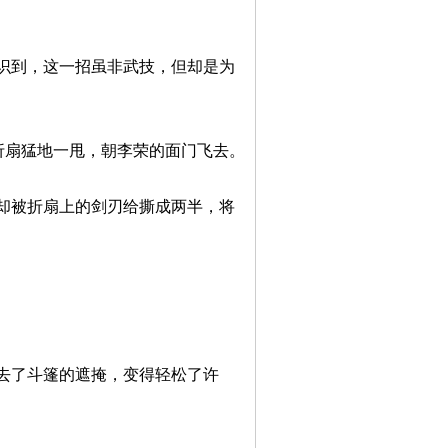
到，这一招虽非武技，但却是为
扇猛地一甩，朝李荣的面门飞去。
被折扇上的剑刃给撕成两半，将
了斗篷的遮掩，变得轻松了许