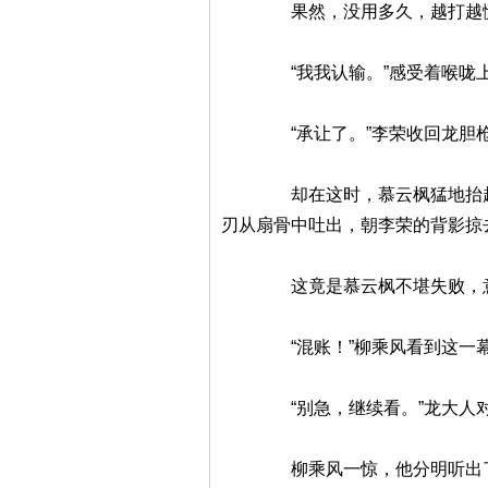
果然，没用多久，越打越慌的
“我我认输。”感受着喉咙上传
“承让了。”李荣收回龙胆枪
却在这时，慕云枫猛地抬起头来
刃从扇骨中吐出，朝李荣的背影掠
这竟是慕云枫不堪失败，意
“混账！”柳乘风看到这一幕，
“别急，继续看。”龙大人对
柳乘风一惊，他分明听出了龙大