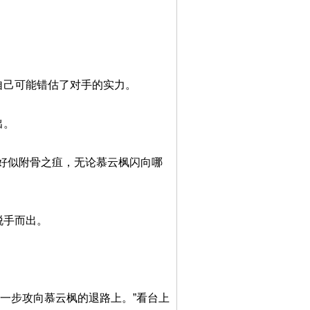
己可能错估了对手的实力。
出。
似附骨之疽，无论慕云枫闪向哪
脱手而出。
步攻向慕云枫的退路上。”看台上