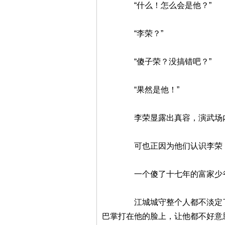
“什么！怎么会是他？”
“李荣？”
“傻子荣？没搞错吧？”
“果然是他！”
李荣显露出真容，演武场内顿时
可也正因为他们认识李荣，所以
一个傻了十七年的富家少爷，突
江城城守整个人都不淡定了，之
巴掌打在他的脸上，让他都不好意