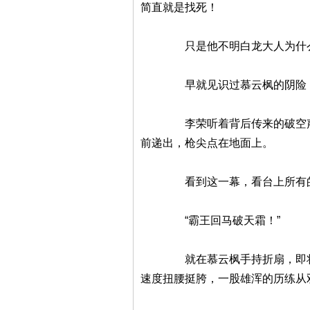
简直就是找死！
只是他不明白龙大人为什么要
早就见识过慕云枫的阴险，李
李荣听着背后传来的破空声，脸
前递出，枪尖点在地面上。
看到这一幕，看台上所有的武
“霸王回马破天霜！”
就在慕云枫手持折扇，即将把剑
速度扭腰挺胯，一股雄浑的历练从