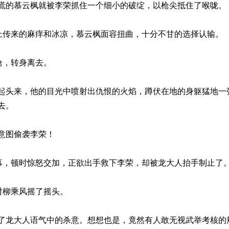
慕云枫就被李荣抓住一个细小的破绽，以枪尖抵住了喉咙。
来的麻痒和冰凉，慕云枫面容扭曲，十分不甘的选择认输。
，转身离去。
，他的目光中喷射出仇恨的火焰，蹲伏在地的身躯猛地一弹
去。
图偷袭李荣！
顿时惊怒交加，正欲出手救下李荣，却被龙大人抬手制止了
柳乘风摇了摇头。
人语气中的杀意。想想也是，竟然有人敢无视武举考核的规