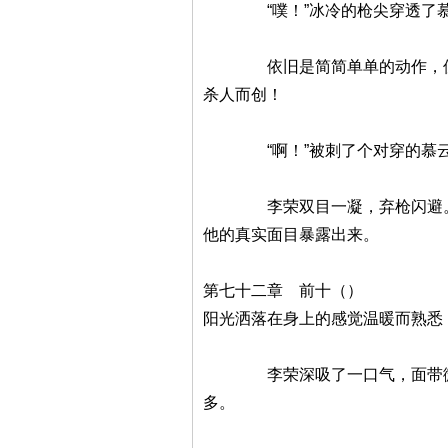
“噗！”冰冷的枪尖穿透了慕云
依旧是简简单单的动作，但造成
杀人而创！
“啊！”被刺了个对穿的慕云枫
李荣双目一凝，弃枪闪避。可无
他的真实面目暴露出来。
第七十二章 前十（）
阳光洒落在身上的感觉温暖而熟悉
李荣深吸了一口气，面带微笑，
多。