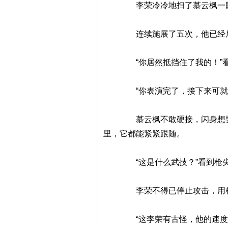
李荣冷冷地扫了慕云枫一眼，
连续施展了五次，他已经后
“你居然抵挡住了我的！”看到
“你表演完了，接下来可就轮到
慕云枫不敢硬接，闪身想要躲过
里，它都能紧紧跟随。
“这是什么武技？”看到枪尖距
李荣不得已停止攻击，用枪
“这李荣有古怪，他的速度很快