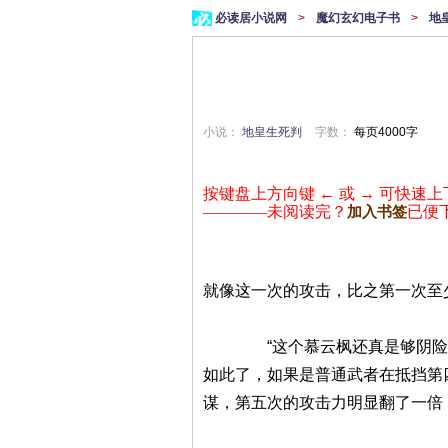
必读居小说网
>
魔幻玄幻电子书
>
地
小说：
地皇生死判
字数：
每页4000字
按键盘上方向键 ← 或 → 可快速上
————未阅读完？
已便
加入书签
就像这一次的攻击，比之第一次至
“这个慕云枫还真是够阴险的，
如此了，如果是普通武者在抵挡第
谋，第五次的攻击力明显翻了一倍