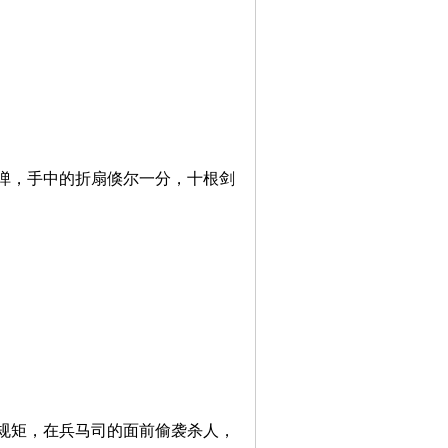
，手中的折扇倏尔一分，十根剑
。
矩，在兵马司的面前偷袭杀人，