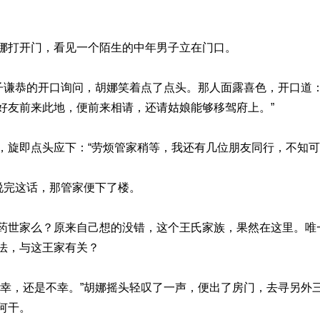
娜打开门，看见一个陌生的中年男子立在门口。
男子谦恭的开口询问，胡娜笑着点了点头。那人面露喜色，开口道
好友前来此地，便前来相请，还请姑娘能够移驾府上。”
，旋即点头应下：“劳烦管家稍等，我还有几位朋友同行，不知可
说完这话，那管家便下了楼。
药世家么？原来自己想的没错，这个王氏家族，果然在这里。唯
法，与这王家有关？
是幸，还是不幸。”胡娜摇头轻叹了一声，便出了房门，去寻另外
何干。