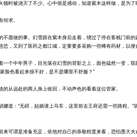
火顿时被浇灭了不少。心中很是感动，知道紫木这样做，是为了
有何求。
的不愿做的事。幻雪跟在紫木身后走着，绕过了停在客栈门前的
慈悲，又到了医药之都江城，定要要多采购一些稀有药材，以便
着一个中年男子，目光落在幻雪的背影之上，面色猛然一变，双
管家脸色看起来很不好，是不是哪里不舒服？”
淡的从远处的两人身上收回，不动声色的看着这位管家。
胡娜道：“无碍，姑娘请上马车，这里前去王府还需一些路程。”
前来可谓是准备充足，依他对自己的恭敬程度来看，恐怕墨大夫