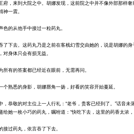
王府，来到大院之中。胡娜发现，这前院之中并不像外部那样奢
精神一震。
声色的从他手中接过一粒药丸。
吞了下去。这药丸乃是之前在客栈幻雪交由她的，说是胡娜的身
，对身体只会有损无益。
为所有的答案都已经近在眼前，无需再问。
一个熟悉的身影，胡娜唇角一扬，好看的笑容开始蔓延。
中，恭敬的对主位上一人行礼：“老爷，贵客已经到了。”话音未
递给她一枚小巧的药丸，嘱咐道：“快吃下去，这里的药香太浓，
的接过药丸，依言吞了下去。