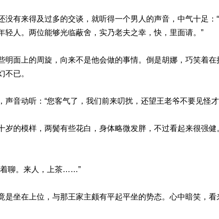
还没有来得及过多的交谈，就听得一个男人的声音，中气十足：
年轻人。两位能够光临蔽舍，实乃老夫之幸，快，里面请。”
些明面上的周旋，向来不是他会做的事情。倒是胡娜，巧笑着在
幻不已。
，声音动听：“您客气了，我们前来叨扰，还望王老爷不要见怪才
十岁的模样，两鬓有些花白，身体略微发胖，不过看起来很强健
着聊。来人，上茶……”
竟是坐在上位，与那王家主颇有平起平坐的势态。心中暗笑，看