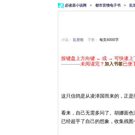
必读居小说网
>
都市言情电子书
>
乱
小说：
乱世歌
字数：
每页4000字
按键盘上方向键 ← 或 → 可快速上
————未阅读完？
已便
加入书签
这只信鸽是从凌泽国而来的，正是
看来，自己无需多问了。胡娜面色
已经超乎了自己的想象，收集残图