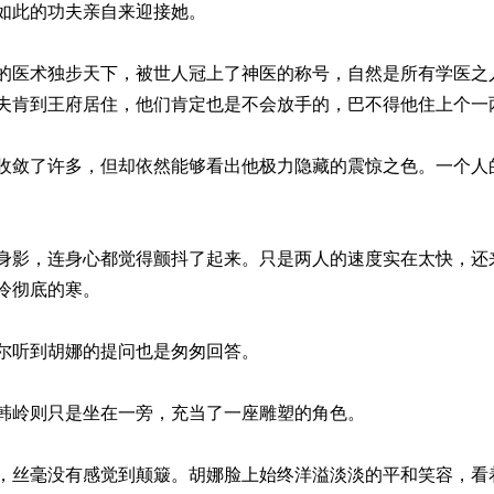
如此的功夫亲自来迎接她。
的医术独步天下，被世人冠上了神医的称号，自然是所有学医之
夫肯到王府居住，他们肯定也是不会放手的，巴不得他住上个一
收敛了许多，但却依然能够看出他极力隐藏的震惊之色。一个人
身影，连身心都觉得颤抖了起来。只是两人的速度实在太快，还
冷彻底的寒。
尔听到胡娜的提问也是匆匆回答。
韩岭则只是坐在一旁，充当了一座雕塑的角色。
，丝毫没有感觉到颠簸。胡娜脸上始终洋溢淡淡的平和笑容，看