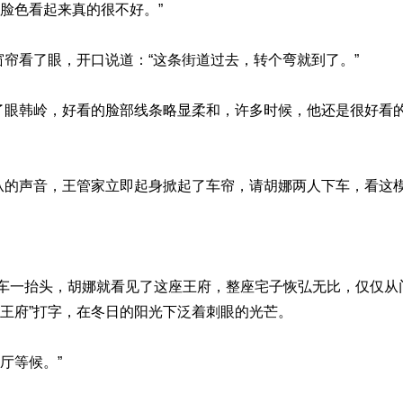
脸色看起来真的很不好。”
窗帘看了眼，开口说道：“这条街道过去，转个弯就到了。”
看了眼韩岭，好看的脸部线条略显柔和，许多时候，他还是很好看
仆从的声音，王管家立即起身掀起了车帘，请胡娜两人下车，看这
车一抬头，胡娜就看见了这座王府，整座宅子恢弘无比，仅仅从
“王府”打字，在冬日的阳光下泛着刺眼的光芒。
厅等候。”