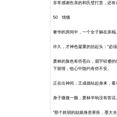
非常感谢伤亲的和氏璧打赏，还有
50 情愫
奢华的房间中，一个女子躺在床榻
许久，才神色凝重的抬起头：“必须
萧林的脸色有些苍白，眉宇轻蹙的
下留情，他心中隐约有些不安。
正在出神间，王成德站起身来，看
身子微微一颤，萧林半响没有答话
“那个姓胡的姑娘身患寒疾，墨大