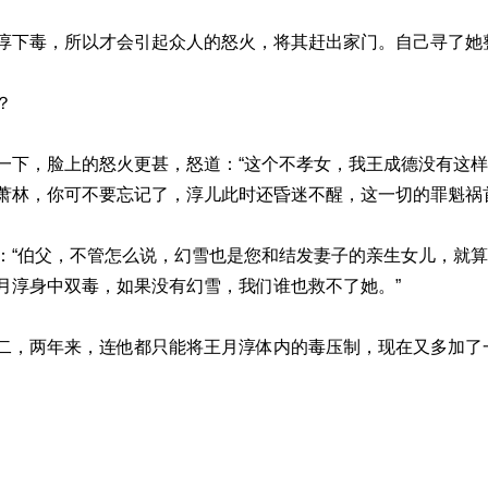
淳下毒，所以才会引起众人的怒火，将其赶出家门。自己寻了她
？
一下，脸上的怒火更甚，怒道：“这个不孝女，我王成德没有这
萧林，你可不要忘记了，淳儿此时还昏迷不醒，这一切的罪魁祸
：“伯父，不管怎么说，幻雪也是您和结发妻子的亲生女儿，就
月淳身中双毒，如果没有幻雪，我们谁也救不了她。”
二，两年来，连他都只能将王月淳体内的毒压制，现在又多加了