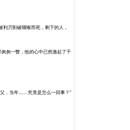
被利刃割破咽喉而死，剩下的人，
那匆匆一瞥，他的心中已然激起了千
父，当年……究竟是怎么一回事？”