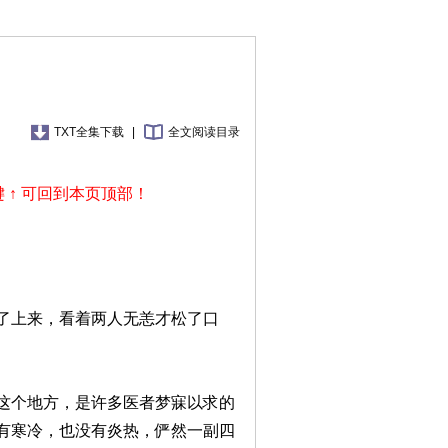
TXT全集下载
|
全文阅读目录
 ↑ 可回到本页顶部！
了上来，看着两人无恙才松了口
这个地方，是许多医者梦寐以求的
有寒冷，也没有炎热，俨然一副四