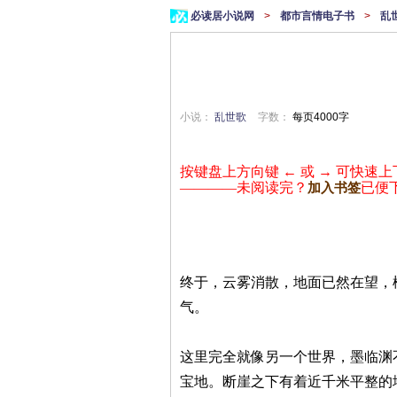
必读居小说网
>
都市言情电子书
>
乱
小说：
乱世歌
字数：
每页4000字
按键盘上方向键 ← 或 → 可快速上
————未阅读完？
已便
加入书签
终于，云雾消散，地面已然在望，
气。
这里完全就像另一个世界，墨临渊
宝地。断崖之下有着近千米平整的