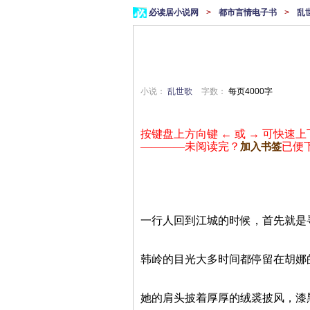
必读居小说网
>
都市言情电子书
>
乱
小说：
乱世歌
字数：
每页4000字
按键盘上方向键 ← 或 → 可快速上
————未阅读完？
已便
加入书签
一行人回到江城的时候，首先就是
韩岭的目光大多时间都停留在胡娜
她的肩头披着厚厚的绒裘披风，漆