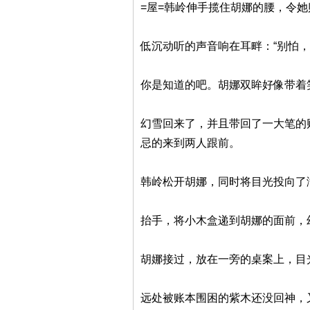
=屋=韩岭伸手揽住胡娜的腰，令
低沉动听的声音响在耳畔：“别怕，
你是知道的吧。胡娜双眸好像带着
幻雪回来了，并且带回了一大笔的
忌的来到两人跟前。
韩岭松开胡娜，同时将目光投向了满
抬手，将小木盒递到胡娜的面前，幻
胡娜接过，放在一旁的桌案上，目
远处被账本围困的紫木还没回神，