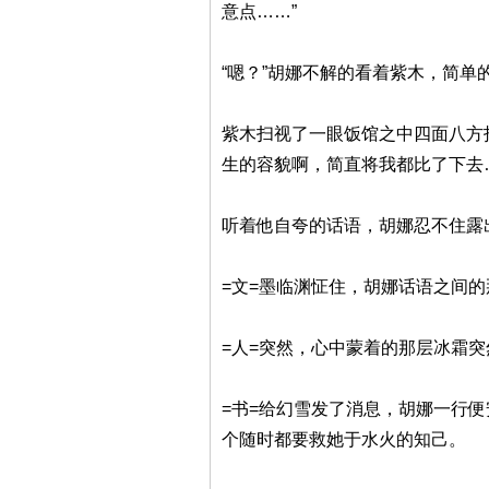
意点……”
“嗯？”胡娜不解的看着紫木，简单
紫木扫视了一眼饭馆之中四面八方
生的容貌啊，简直将我都比了下去
听着他自夸的话语，胡娜忍不住露
=文=墨临渊怔住，胡娜话语之间
=人=突然，心中蒙着的那层冰霜
=书=给幻雪发了消息，胡娜一行
个随时都要救她于水火的知己。