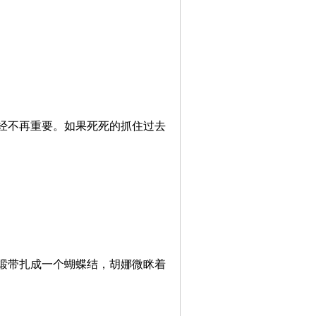
经不再重要。如果死死的抓住过去
缎带扎成一个蝴蝶结，胡娜微眯着