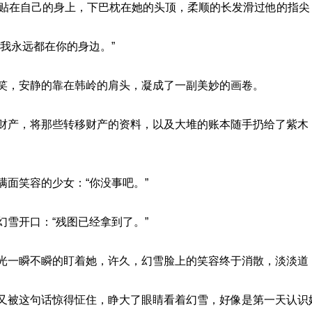
她贴在自己的身上，下巴枕在她的头顶，柔顺的长发滑过他的指尖
我永远都在你的身边。”
笑，安静的靠在韩岭的肩头，凝成了一副美妙的画卷。
财产，将那些转移财产的资料，以及大堆的账本随手扔给了紫木
面笑容的少女：“你没事吧。”
雪开口：“残图已经拿到了。”
光一瞬不瞬的盯着她，许久，幻雪脸上的笑容终于消散，淡淡道：
又被这句话惊得怔住，睁大了眼睛看着幻雪，好像是第一天认识她