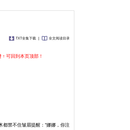
TXT全集下载
|
全文阅读目录
 ↑ 可回到本页顶部！
木都禁不住皱眉提醒：“娜娜，你注