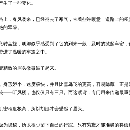
产生了一些变化。
路上，春风袭来，已经褪去了寒气，带着些许暖意，道路上的积
艳的翠绿。
飞转盘旋，胡娜似乎感受到了它的到来一般，及时的掀起车帘，
带进了温暖的车篷之中。
娜精致的眉头微微皱了起来。
，身形娇小，速度极快，并且比雪鸟飞的更高，容易隐藏，正是
统——听风楼，也仅仅只有三只。而这紫鸢，专门用来传递最重
机密程度极高，所以胡娜才会蹙起了眉头。
极为隐秘，所以很少留下自己的行踪。只有紫鸢才能准确的将信