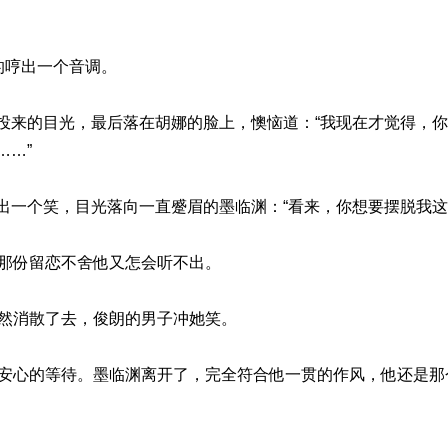
的哼出一个音调。
投来的目光，最后落在胡娜的脸上，懊恼道：“我现在才觉得，
……”
出一个笑，目光落向一直蹙眉的墨临渊：“看来，你想要摆脱我这
的那份留恋不舍他又怎会听不出。
突然消散了去，俊朗的男子冲她笑。
便安心的等待。墨临渊离开了，完全符合他一贯的作风，他还是