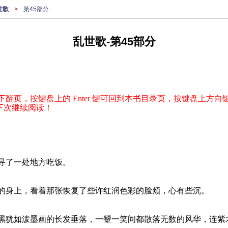
世歌
>
第45部分
乱世歌-第45部分
下翻页，按键盘上的 Enter 键可回到本书目录页，按键盘上方向键
下次继续阅读！
寻了一处地方吃饭。
的身上，看着那张恢复了些许红润色彩的脸颊，心有些沉。
黑犹如泼墨画的长发垂落，一颦一笑间都散落无数的风华，连紫