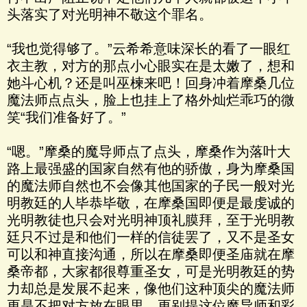
头落实了对光明神不敬这个罪名。
“我也觉得够了。”云希希意味深长的看了一眼红
衣主教，对方的那点小心眼实在是太嫩了，想和
她斗心机？还是叫巫楝来吧！回身冲着摩桑几位
魔法师点点头，脸上也挂上了格外灿烂乖巧的微
笑“我们准备好了。”
“嗯。”摩桑的魔导师点了点头，摩桑作为落叶大
路上最强盛的国家自然有他的骄傲，身为摩桑国
的魔法师自然也不会像其他国家的子民一般对光
明教廷的人毕恭毕敬，在摩桑国即便是最虔诚的
光明教徒也只会对光明神顶礼膜拜，至于光明教
廷只不过是和他们一样的信徒罢了，又不是圣女
可以和神直接沟通，所以在摩桑即便圣庙就在摩
桑帝都，大家都很尊重圣女，可是光明教廷的势
力却总是发展不起来，像他们这种顶尖的魔法师
更是不把对方放在眼里。更别提这位魔导师和彩