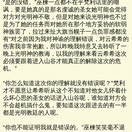
“是的没错。”巫楝一点都不在乎梵利话里的嘲
讽，要是她真的是那名虔诚的圣女她可能会觉得
对方对光明神不敬，但是对她来说光明神也不过
是为了她的任务而对她所在那个地方妥协的软弱
神族罢了，拉过来扯大旗当幌子一点负罪感都没
有“对之前因为我对神谕的理解错误，对云希希的
伤害我非常抱歉，所以昨晚我特意又去聆听了一
晚上光明神的教诲，以我的理解来看云希希这次
必须要跟着进入山谷才能真正的解除这次的危
机。”
“你怎么知道这次你的理解就没有错误呢？”梵利
才不愿意让希希听从这个不知道对他女儿怀着什
么坏心思的圣女的话进入山谷呢，谁知道对方会
不会趁机搞什么鬼，要知道这次跟进去的有一半
都是光明教廷的人呢。
“你也不能证明我就是错误的。”巫楝笑笑毫不退