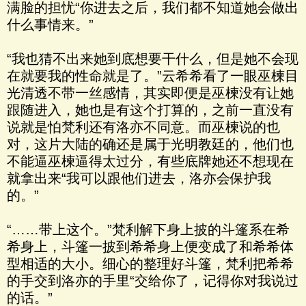
满脸的担忧“你进去之后，我们都不知道她会做出
什么事情来。”
“我也猜不出来她到底想要干什么，但是她不会现
在就要我的性命就是了。”云希希看了一眼巫楝目
光清透不带一丝感情，其实即便是巫楝没有让她
跟随进入，她也是有这个打算的，之前一直没有
说就是怕梵利还有洛亦不同意。而巫楝说的也
对，这片大陆的确还是属于光明教廷的，他们也
不能逼巫楝逼得太过分，有些底牌她还不想现在
就拿出来“我可以跟他们进去，洛亦会保护我
的。”
“……带上这个。”梵利解下身上披的斗篷系在希
希身上，斗篷一披到希希身上便变成了和希希体
型相适的大小。细心的整理好斗篷，梵利把希希
的手交到洛亦的手里“交给你了，记得你对我说过
的话。”