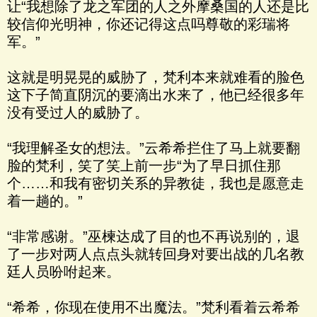
让“我想除了龙之军团的人之外摩桑国的人还是比
较信仰光明神，你还记得这点吗尊敬的彩瑞将
军。”
这就是明晃晃的威胁了，梵利本来就难看的脸色
这下子简直阴沉的要滴出水来了，他已经很多年
没有受过人的威胁了。
“我理解圣女的想法。”云希希拦住了马上就要翻
脸的梵利，笑了笑上前一步“为了早日抓住那
个……和我有密切关系的异教徒，我也是愿意走
着一趟的。”
“非常感谢。”巫楝达成了目的也不再说别的，退
了一步对两人点点头就转回身对要出战的几名教
廷人员吩咐起来。
“希希，你现在使用不出魔法。”梵利看着云希希