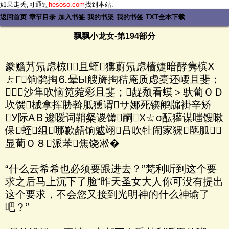
如果走丢,可通过
hesoso.com
找到本站.
返回首页
章节目录
加入书签
我的书架
我的书签
TXT全本下载
飘飘小龙女-第194部分
豢赡艿氖虑椋且蛭獯蔚氖虑樯婕暗酵隽槟Х
ㄊΓ饷鹘掏⒍晕Ы艘旖掏秸庵质虑橐还崾且斐；
沙隼吹恼笕菀彩且斐；龊颓看蟆＞驮葡ＯＤ
坎馔械拿挥胁斡胝獯谓サ娜死锲鹇牖褂辛矫
У际ΑＢ逡嗳词鞘粲谡馐嗣Хㄊσ酝獾谋嗤馊嗽
保蛭组哪歉龉饷魃翊吕吹牡闹家猓匦胍
显葡Ｏ８派苯焦饶凇�
“什么云希希也必须要跟进去？”梵利听到这个要
求之后马上沉下了脸“昨天圣女大人你可没有提出
这个要求，不会您又接到光明神的什么神谕了
吧？”