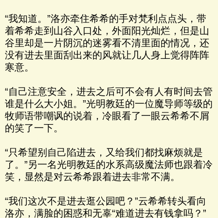
“我知道。”洛亦牵住希希的手对梵利点点头，带
着希希走到山谷入口处，外面阳光灿烂，但是山
谷里却是一片阴沉的迷雾看不清里面的情况，还
没有进去里面刮出来的风就让几人身上觉得阵阵
寒意。
“自己注意安全，进去之后可不会有人有时间去管
谁是什么大小姐。”光明教廷的一位魔导师等级的
牧师语带嘲讽的说着，冷眼看了一眼云希希不屑
的笑了一下。
“只希望别自己陷进去，又给我们都找麻烦就是
了。”另一名光明教廷的水系高级魔法师也跟着冷
笑，显然是对云希希跟着进去非常不满。
“我们这次不是进去逛公园吧？”云希希转头看向
洛亦，满脸的困惑和无辜“难道进去有钱拿吗？”