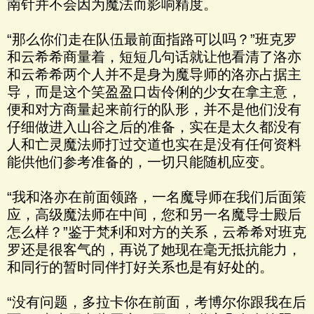
南针并不会因为魔法而影响精度。
“那么你们走在队伍最前面指路可以吗？”班克罗
和云希希商量着，短短几句话就让他看清了洛亦
和云希希两个人并不是身为魔导师的洛亦占据主
导，而是这个笑盈盈口齿伶俐的少女在拿主意，
便和对方商量起来前行的队形，并不是他们没有
仔细做进入山谷之后的准备，实在是太久都没有
人和亡灵魔法师打过交道也实在是没有任何资料
能供他们参考准备的，一切只能随机应变。
“我和洛亦在前面领路，一名魔导师在我们后面策
应，高级魔法师在中间，您和另一名魔导士殿后
怎么样？”鉴于梵利和对方的关系，云希希对班克
罗还是很客气的，再说了她现在毫无抵抗能力，
和同行的暂时同伴打好关系也是有好处的。
“没有问题，多拉卡你在前面，考博尔你跟我在后