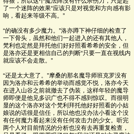
得狠，所以这个魔法阵没有什么杀伤力，只是起
了一个迷阵的效果“应该只是对视觉和方向感有影
响，看起来等级不高。”
“的确没有多少魔力。”洛亦蹲下神仔细的检查了
一下骨头，虽然和他们一起进入的还有其他人，
梵利也定然是拜托他们好好照看希希的安全，但
是洛亦还是更相信自己的判断“只要一直在视线内
就应该不会走散。”
“还是太大意了。”摩桑的那名魔导师班克罗没有
因为洛亦和云希希的举动而感觉不悦，洛亦今天
在进入山谷之前就撤去了伪装，这样年轻的魔导
师即便是他见多识广也不得不感到惊叹。而很明
显的这个洛亦对这个梵利拜托他好好照看的小姑
娘说的话很是信任，所以他也没办法小看这个没
有任何魔力看起来没有任何攻击力的少女。听完
两个人对目前情况的分析也没有去再重复检查，