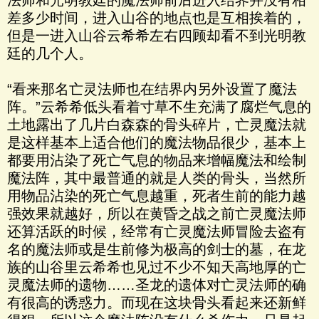
法师和光明教廷的魔法师前后进入结界并没有相
差多少时间，进入山谷的地点也是互相挨着的，
但是一进入山谷云希希左右四顾却看不到光明教
廷的几个人。
“看来那名亡灵法师也在结界内另外设置了魔法
阵。”云希希低头看着寸草不生充满了腐烂气息的
土地露出了几片白森森的骨头碎片，亡灵魔法就
是这样基本上适合他们的魔法物品很少，基本上
都要用沾染了死亡气息的物品来增幅魔法和绘制
魔法阵，其中最普通的就是人类的骨头，当然所
用物品沾染的死亡气息越重，死者生前的能力越
强效果就越好，所以在黄昏之战之前亡灵魔法师
还算活跃的时候，经常有亡灵魔法师冒险去盗有
名的魔法师或是生前修为极高的剑士的墓，在龙
族的山谷里云希希也见过不少不知天高地厚的亡
灵魔法师的遗物……圣龙的遗体对亡灵法师的确
有很高的诱惑力。而现在这块骨头看起来还新鲜