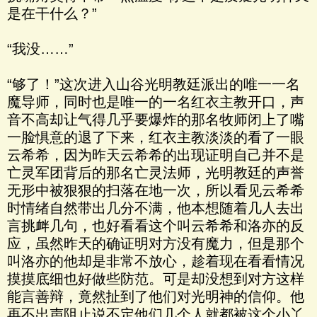
是在干什么？”
“我没……”
“够了！”这次进入山谷光明教廷派出的唯一一名
魔导师，同时也是唯一的一名红衣主教开口，声
音不高却让气得几乎要爆炸的那名牧师闭上了嘴
一脸惧意的退了下来，红衣主教淡淡的看了一眼
云希希，因为昨天云希希的出现证明自己并不是
亡灵军团背后的那名亡灵法师，光明教廷的声誉
无形中被狠狠的扫落在地一次，所以看见云希希
时情绪自然带出几分不满，他本想随着几人去出
言挑衅几句，也好看看这个叫云希希和洛亦的反
应，虽然昨天的确证明对方没有魔力，但是那个
叫洛亦的他却是非常不放心，趁着现在看看情况
摸摸底细也好做些防范。可是却没想到对方这样
能言善辩，竟然扯到了他们对光明神的信仰。他
再不出声阻止说不定他们几个人就都被这个小丫