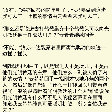
“没有。”洛亦回答的简单明了，他只要做到这步
就可以了，吐槽的事情由云希希来就可以了。
“那么还是说进去打骷髅集齐十个骷髅头可以向光
明教廷换一件魔法用具？”云希希继续问着
“不能。”洛亦一边观察着里面雾气飘动的轨迹一
边摇了摇头。
“那我就不明白了，既然我进去不是玩儿，不是占
他们光明教廷的主意，他们怎么一副被人偷了内
裤的表情？”云希希回手一指刚才找她麻烦的两个
人，然后好像是想到了什么一样转回头用带着透
视光一般的眼睛瞪着光明教廷的几个人”难道说你
们光明教廷有什么可不见人的秘密藏匿在里面，
知道我云希希纯真可爱聪明机敏，所以害怕我进
去？”