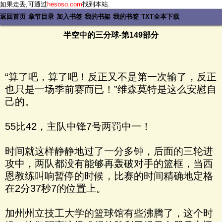
如果走丢,可通过
hesoso.com
找到本站.
返回首页
章节目录
加入书签
我的书架
我的书签
TXT全本下载
半空中的三分球-第149部分
“算了吧，算了吧！反正又不是第一次输了，反正
也只是一场季前赛而已！”维森莫特是这么安慰自
己的。
55比42，主队中锋7号两罚中一！
时间就这样静静地过了一分多钟，后面的三轮进
攻中，两队都没有能够再轰破对手的篮框，当西
恩教练叫响暂停的时候，比赛的时间精确地定格
在2分37秒7的位置上。
加州州立技工大学的篮球馆有些沸腾了，这个时