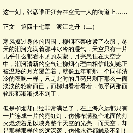
这一刻，张彦唯正狂奔在空无一人的街道上……
正文 第四十七章 渡江之舟（二）
寒风擦过身体的周围，柳烟不禁收紧了衣服，冬
天的潮河充满着那种冰冷的湿气，天空只有一片
几乎什么都看不见的灰蒙，月亮悬挂在天空之
中，潮河清新的空气让柳烟有理由相信此刻她正
被温热的月光覆盖着，就像五年前那一个同样清
冷的夜晚一样，只是此时的月亮只剩下那么一面
淡淡的轮廓而已，而柳烟看着看着，似乎两那面
轮廓都渐渐找不到了。
但是柳烟却已经非常满足了，在上海永远都只有
一片连成一片的霓虹灯，仿佛布满整个地面的灯
火燃烧着足以映亮整个天空的光亮，而天空，却
是那样那样的悠远深邃，仿佛永远都触及不到！