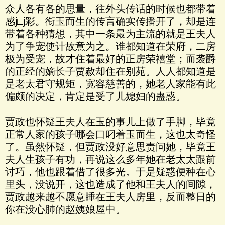
众人各有各的思量，往外头传话的时候也都带着
感j□j彩。衔玉而生的传言确实传播开了，却是连
带着各种猜想，其中一条最为主流的就是王夫人
为了争宠使计故意为之。谁都知道在荣府，二房
极为受宠，故才住着最好的正房荣禧堂；而袭爵
的正经的嫡长子贾赦却住在别苑。人人都知道是
是老太君守规矩，宽容慈善的，她老人家能有此
偏颇的决定，肯定是受了儿媳妇的蛊惑。
贾政也怀疑王夫人在玉的事儿上做了手脚，毕竟
正常人家的孩子哪会口叼着玉而生，这也太奇怪
了。虽然怀疑，但贾政没好意思责问她，毕竟王
夫人生孩子有功，再说这么多年她在老太太跟前
讨巧，他也跟着借了很多光。于是疑惑便种在心
里头，没说开，这也造成了他和王夫人的间隙，
贾政越来越不愿意睡在王夫人房里，反而整日的
你在没心肺的赵姨娘屋中。