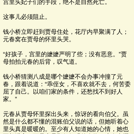
宫里头妃子们的手段，绝不是自然死亡。
这事儿必须阻止。
钱小桥立即赶到贾母住处，花厅内早聚满了人；
元春窝在贾母的怀里头哭。
“好孩子，宫里的嬷嬷严明了些；没有恶意。”贾
母拍拍元春的后背，叹气道。
钱小桥猜测八成是哪个嬷嬷不会办事冲撞了元
春，跟着说道：“乖侄女，不喜欢就不去，何苦委
屈了自己。以咱们家的条件，还愁找不到好人
家。”
元春从贾母怀里探出头来，惊讶的看向伯父。虽
然是什么都不懂的混账伯父说的话，但她听着心
里头真是暖暖的。至少有人知道她的心情，她也