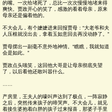
的嘴。一次给堵死了，总比一次次慢慢地堵来得
爽快。贾政开心的笑了，感激的看着母亲，原来
母亲还是偏着他的。
不大会儿，有个嬷嬷进来回报贾母：“大老爷和夫
人压根就没出去，拿着玉如意回去再没动静了。”
贾母摆出一副毫不意外地神情。“瞧瞧，我就知道
会是如此。”
贾政点头嗤笑，这回他大哥是让母亲彻底失望
了，以后看他还敢叫嚣什么。
……
产房里，王夫人的嚎叫声达到了极点，一阵寂静
之后，突然传来孩子的啼哭声。不大会儿，就见
着接生婆抱着白胖的孩子过来报喜，那婆子手里