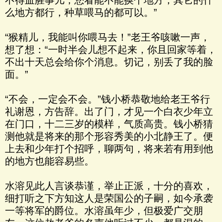
不得血腥事儿，您看能不能换个地方，其它的什
么地方都行，种草喂马的都可以。”
“猴精儿，我能叫你喂马去！”老王爷咳嗽一声，
想了想：“一时半会儿想不起来，你且回家等着，
不出十天总会给你个消息。切记，别丢了我的脸
面。”
“不会，一定会不会。”钱小桥恭敬地给老王爷行
礼谢恩，方告辞。出了门，才见一个白衣少年立
在门口，十二三岁的模样，气质高贵。钱小桥猜
测他就是将来的那个形容秀美的小北静王了。便
上去和少年打个招呼，聊两句，将来若有用到他
的地方也能容易些。
水溶见此人言谈恭谨，举止正派，十分的喜欢，
细打听之下方知这人是荣国公的子嗣，如今承袭
一等将军的爵位。水溶虽年少，但极爱广交朋