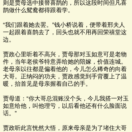
则是贾母选中接替喜鹊的，所以这段时间但凡喜
鹊做什么鸳鸯都得跟着学。
“我们跟着她去罢。”钱小桥说着，便带着邢夫人
一起跟着喜鹊去了，回头也就不用再回荣禧堂这
边。
贾政心里听着不高兴，贾母那对玉如意可是老物
件，当年老侯爷特意弄给她的陪嫁，价值连城。
老母亲以往都是偏着他的，今儿怎么稀奇的向着
大哥。正纳闷的功夫，贾政感觉到手背覆上了温
暖，抬首见是母亲握着自己的手。
贾母道：“你大哥总混账没个头，今儿我搭一对玉
如意给他，叫他理亏，以后看他还有什么脸面说
话。”
贾政听此言恍然大悟，原来母亲是为了堵住大哥