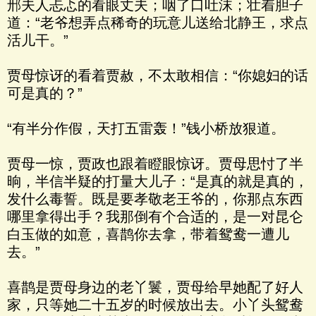
邢夫人忐忑的看眼丈夫；咽了口吐沫；壮着胆子
道：“老爷想弄点稀奇的玩意儿送给北静王，求点
活儿干。”
贾母惊讶的看着贾赦，不太敢相信：“你媳妇的话
可是真的？”
“有半分作假，天打五雷轰！”钱小桥放狠道。
贾母一惊，贾政也跟着瞪眼惊讶。贾母思忖了半
晌，半信半疑的打量大儿子：“是真的就是真的，
发什么毒誓。既是要孝敬老王爷的，你那点东西
哪里拿得出手？我那倒有个合适的，是一对昆仑
白玉做的如意，喜鹊你去拿，带着鸳鸯一遭儿
去。”
喜鹊是贾母身边的老丫鬟，贾母给早她配了好人
家，只等她二十五岁的时候放出去。小丫头鸳鸯