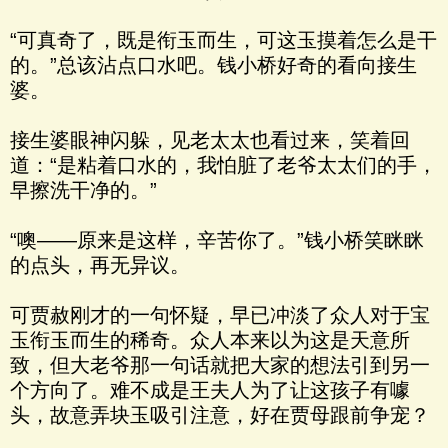
“可真奇了，既是衔玉而生，可这玉摸着怎么是干
的。”总该沾点口水吧。钱小桥好奇的看向接生
婆。
接生婆眼神闪躲，见老太太也看过来，笑着回
道：“是粘着口水的，我怕脏了老爷太太们的手，
早擦洗干净的。”
“噢——原来是这样，辛苦你了。”钱小桥笑眯眯
的点头，再无异议。
可贾赦刚才的一句怀疑，早已冲淡了众人对于宝
玉衔玉而生的稀奇。众人本来以为这是天意所
致，但大老爷那一句话就把大家的想法引到另一
个方向了。难不成是王夫人为了让这孩子有噱
头，故意弄块玉吸引注意，好在贾母跟前争宠？