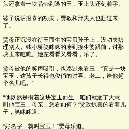
头还拿着一块晶莹剔透的玉，玉上头还刻着字。
婆子说话报喜的功夫，贾赦和邢夫人也赶过来
了。
贾母正沉浸在衔玉而生的宝贝孙子上，没功夫搭
理别人。钱小桥笑眯眯的凑到接生婆跟前，讨那
块玉来瞧瞧。她左看看又看看，乐了。
贾母被他的笑声吸引，也凑过来看玉：“真是一块
宝玉，这孩子长得也俊俏的讨喜。老二，给他起
个名儿吧。”
“他既然是衔着这块宝玉而生，咱们就遂了天意，
叫他宝玉，母亲，您看如何？”贾政惊喜的看着儿
子，笑眯眯道。
“好名字，就叫宝玉！”贾母乐道。