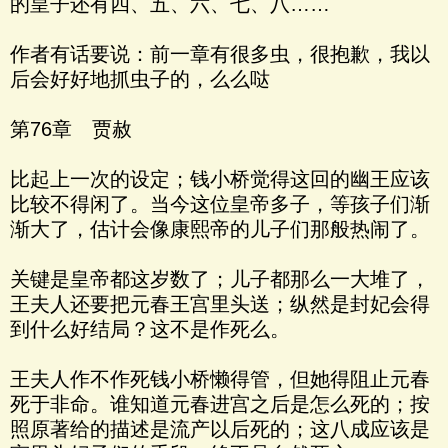
的皇子还有四、五、六、七、八……
作者有话要说：前一章有很多虫，很抱歉，我以
后会好好地抓虫子的，么么哒
第76章 贾赦
比起上一次的设定；钱小桥觉得这回的幽王应该
比较不得闲了。当今这位皇帝多子，等孩子们渐
渐大了，估计会像康熙帝的儿子们那般热闹了。
关键是皇帝都这岁数了；儿子都那么一大堆了，
王夫人还要把元春王宫里头送；纵然是封妃会得
到什么好结局？这不是作死么。
王夫人作不作死钱小桥懒得管，但她得阻止元春
死于非命。谁知道元春进宫之后是怎么死的；按
照原著给的描述是流产以后死的；这八成应该是