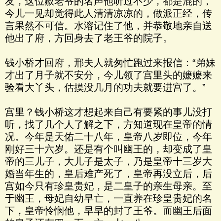
友，这位赦老爷的名声他听过不少，都是混的，
今儿一见却觉得此人清清凉凉的，做派正经，传
言果然不可信。水溶记住了他，并恭敬地亲自送
他出了府，方回身去了老王爷的院子。
钱小桥才回府，邢夫人就匆忙跑过来报信：“弟妹
才出了月子就不安分，今儿领了宫里头的嬷嬷来
验看大丫头，估摸没几月的功夫就要进宫了。”
宫里？钱小桥这才想起来自己有要紧的事儿没打
听，找了几个人了解之下，方知道现在皇帝的情
况。今年是天佑二十八年，皇帝八岁即位，今年
刚好三十六岁。还是有个叫幽王的，却变成了皇
帝的三儿子，大儿子是太子，乃是皇帝十三岁大
婚当年生的，皇后难产死了，皇帝再没立后，后
宫如今只有珍皇贵妃，是二皇子的亲生母亲。至
于幽王，母妃自幼早亡，一直养在珍皇贵妃的名
下，皇帝怜悯他，早早的封了王爷。而幽王后面