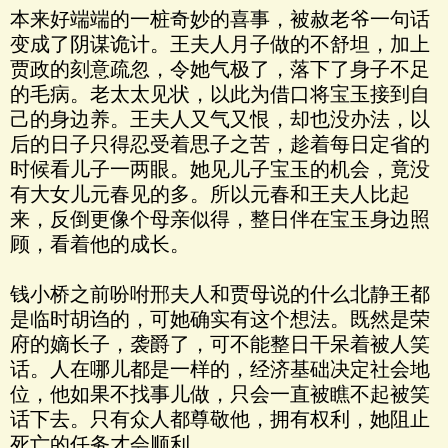
本来好端端的一桩奇妙的喜事，被赦老爷一句话
变成了阴谋诡计。王夫人月子做的不舒坦，加上
贾政的刻意疏忽，令她气极了，落下了身子不足
的毛病。老太太见状，以此为借口将宝玉接到自
己的身边养。王夫人又气又恨，却也没办法，以
后的日子只得忍受着思子之苦，趁着每日定省的
时候看儿子一两眼。她见儿子宝玉的机会，竟没
有大女儿元春见的多。所以元春和王夫人比起
来，反倒更像个母亲似得，整日伴在宝玉身边照
顾，看着他的成长。
钱小桥之前吩咐邢夫人和贾母说的什么北静王都
是临时胡诌的，可她确实有这个想法。既然是荣
府的嫡长子，袭爵了，可不能整日干呆着被人笑
话。人在哪儿都是一样的，经济基础决定社会地
位，他如果不找事儿做，只会一直被瞧不起被笑
话下去。只有众人都尊敬他，拥有权利，她阻止
死亡的任务才会顺利。