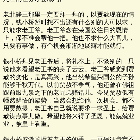
老北静王那里一定要拜一拜的，以贾赦现在的情
况，钱小桥暂时想不出还有什么别的人可以求，
只能求老王爷。老王爷念在荣国公往日的恩情
上，保不准会帮他一把。他也不求什么大官儿，
只要有事做，有个机会渐渐地展露才能就行。
钱小桥拜见老王爷后，将礼奉上，不谈别的，只
说他来看望老王爷的身子云云。老王爷感觉到贾
赦的变化，是真高兴，他当然希望荣国公的子孙
能够千秋万代。以前贾赦不争气，他还曾在佛祖
跟前跟九泉之下的老兄弟赔错儿。今见贾赦似有
幡然醒悟的架势，当然会想给他一次机会。都不
用贾赦提，老王爷自己就说要求一求圣上，给贾
赦谋点事儿做。希望他将来得了圣恩，能兢兢业
业，被皇上看重。
钱小桥感激的握着老王爷的手，一再保证肯定不