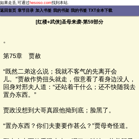
如果走丢,可通过
hesoso.com
找到本站.
返回首页
章节目录
加入书签
我的书架
我的书签
TXT全本下载
[红楼+武侠]圣母来袭-第59部分
。
第75章 贾赦
“既然二弟这么说；我就不客气的先离开会
儿。”贾赦作势扭头就走，假意看了看身边没人，
回身对邢夫人道：“还站着干什么；还不快随我去
置办东西。”
贾政没想到大哥真跟他拗到底；脸黑了。
“置办东西？你们夫妻要作甚么？”贾母奇怪道。