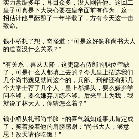
实力盘踞多年，耳目众多，没人刚告他。这回二
皇子可真是下大决心要在皇帝面前有作为，这一
招估计他早酝酿了一年半载了，方有今天这一击
致命。
钱小桥想了想，奇怪道：“可是这好像和尚书大人
的道喜没什么关系？”
“有关系，喜从天降，这吏部右侍郎的职位空缺
了，可是什么人都填上去的？今儿皇上招选我们
几个尚书觐见就问这个的，兵部、刑部还有那几
个大学士荐了几个人，皇上都摇头，要么嫌弃学
问不够，要么嫌弃历练不够。后来皇上为我，我
就说了林大人，你猜怎么着？”
钱小桥从礼部尚书脸上的喜气就知道事儿肯定成
了，笑着搂着他的肩膀感谢：“尚书大人，够意
思！改天请你吃饭！”