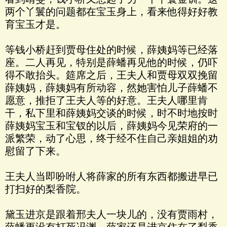
两个丫鬟的问题都在宝玉身上，看来他得好好教
育宝玉才是。
等钱小桥赶到贾母住处的时候，薛姨妈等已经落
座。二人再见，特别是薛蟠再见他的时候，仍吓
得不敢抬头。筵席之后，王夫人和贾母双双挽留
薛姨妈，薛姨妈有所动容，然她害怕儿子薛蟠不
愿意，推拒了王夫人等的好意。王夫人哪里肯
干，私下里和薛姨妈交谈的时候，时不时地按时
薛姨妈宝玉和宝钗的以后，薛姨妈今见荣府的一
派繁荣，动了心思，终于经不住自己亲姐姐的劝
慰留了下来。
王夫人当即吩咐人将薛家的所有东西都搬进早已
打扫好的梨香院。
黛玉进京是跟着邢夫人一块儿的，没有贾雨村，