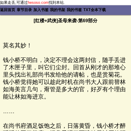
如果走丢,可通过
hesoso.com
找到本站.
返回首页
章节目录
加入书签
我的书架
我的书签
TXT全本下载
[红楼+武侠]圣母来袭-第69部分
莫名其妙！
钱小桥不明白，决定不理会这两封信，随手丢进
了木匣子里，叫它们尘封。回首从刚才的那堆心
里头找出礼部尚书发给他的请帖，也是赏菊花。
钱小桥觉得她可以趁此时机在尚书大人跟前替林
如海美言几句，甭管是多大的官，好歹有个理由
能让林如海进京。
……
在尚书府酒足饭饱之后，日落黄昏，钱小桥才醉