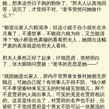
她，想来这些日子跑的勤快了。”邢夫人认真地回
答，说完了，才觉得不对。“老爷突然问她做什
么？”
“都道出家人六根清净，但这小妮子自小就长在水
月庵了，不通世事，不晓得六根为何，又怎能清
净？”钱小桥面色肃穆的看着邢夫人，她摆出这幅
严肃的表亲就是给邢夫人看得。
邢夫人果然正经了起来，仔细思虑，突然明白
了，张大眼睛问贾赦：“老爷的意思是她——”
“就因她是出家人，府内不管男眷女眷对她都无所
顾忌，可她自己呢？有些事儿不得不防。”钱小桥
可不希望秦钟来见宝玉的时候碰见智能儿，两个
不是贾府的人闹出事儿，可笑的竟是在贾府相识
的。这若是传出去了，对贾府的名声也不好，任
谁听了不觉得贾府是个男女不防可以一块厮混的