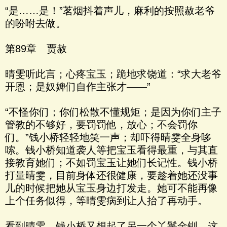
“是……是！”茗烟抖着声儿，麻利的按照赦老爷
的吩咐去做。
第89章 贾赦
晴雯听此言；心疼宝玉；跪地求饶道：“求大老爷
开恩；是奴婢们自作主张才——”
“不怪你们；你们松散不懂规矩；是因为你们主子
管教的不够好，要罚罚他，放心；不会罚你
们。”钱小桥轻轻地笑一声；却吓得晴雯全身哆
嗦。钱小桥知道袭人等把宝玉看得最重，与其直
接教育她们；不如罚宝玉让她们长记性。钱小桥
打量晴雯，目前身体还很健康，要趁着她还没事
儿的时候把她从宝玉身边打发走。她可不能再像
上个任务似得，等晴雯病到让人抬了再动手。
看到晴雯，钱小桥又想起了另一个丫鬟金钏。这