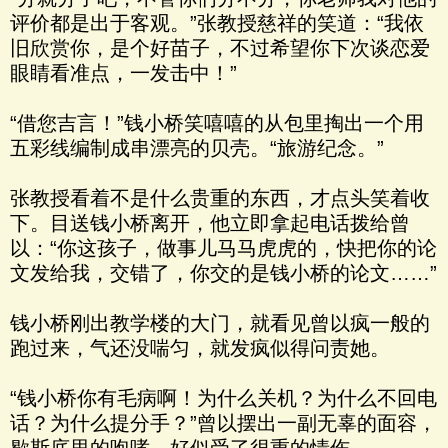
评价都是出于客观。”张教授慈祥的笑道：“我依
旧欣赏你，是个好苗子，不过希望你下次谈恋爱
眼睛看准点，一发击中！”
“借您吉言！”钱小桥笑嘻嘻的从包里掏出一个用
五彩线编制成串漂亮的贝壳。“旅游纪念。”
张教授看着不是什么贵重的东西，才点头笑着收
下。目送钱小桥离开，他立即拿起电话拨给曾
以：“你这孩子，做事儿马马虎虎的，快把你的论
文发给我，交错了，你交的是钱小桥的论文……”
钱小桥刚出教学楼的大门，就看见曾以疯一般的
跑过来，气还没喘匀，就发疯似得问责她。
“钱小桥你有毛病啊！为什么关机？为什么不回电
话？为什么提分手？”曾以摆出一副无辜的面容，