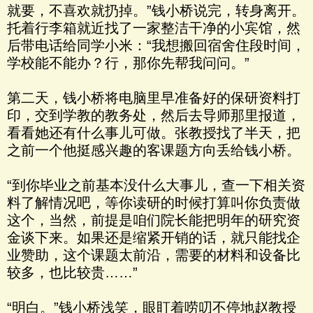
就要，不喜欢就扔掉。”钱小桥说完，转身离开。
托着行李箱就近找了一家整洁干净的小宾馆，然
后带电话给同学小米：“我想搬回宿舍住段时间，
学校能不能办？行，那你先帮我问问。”
第二天，钱小桥将电脑里早准备好的保研资料打
印，交到学教的教务处，然后去导师那里报道，
看看她还有什么事儿可做。张教授找了半天，把
之前一个他挺感兴趣的客课题方向丢给钱小桥。
“到你毕业之前基本没什么大事儿，查一下相关资
料了解情况吧，等你读研的时候打算叫你负责做
这个，当然，前提是咱们院长能把明年的研究资
金谈下来。如果还是缩紧开销的话，就只能找企
业赞助，这个课题太前沿，需要的材料和设备比
较多，也比较贵……”
“明白。”钱小桥浅笑，眼盯着唠叨不停地赵教授