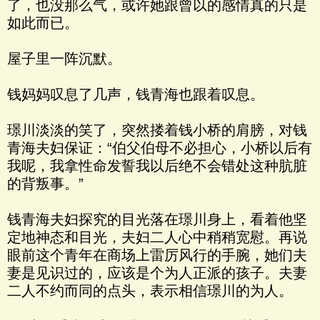
了，也没那么气，或许她跟曾以的感情真的只是
如此而已。
屋子里一阵沉默。
钱妈妈叹息了几声，钱青海也跟着叹息。
璟川淡淡的笑了，突然搂着钱小桥的肩膀，对钱
青海夫妇保证：“伯父伯母不必担心，小桥以后有
我呢，我拿性命发誓我以后绝不会错处这种肮脏
的背叛事。”
钱青海夫妇探究的目光落在璟川身上，看着他坚
定地神态和目光，夫妇二人心中稍稍宽慰。再说
眼前这个青年在商场上雷厉风行的手腕，她们夫
妻是见识过的，应该是个为人正派的孩子。夫妻
二人不约而同的点头，表示相信璟川的为人。