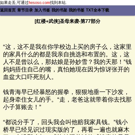
如果走丢,可通过
hesoso.com
找到本站.
返回首页
章节目录
加入书签
我的书架
我的书签
TXT全本下载
[红楼+武侠]圣母来袭-第77部分
“这，这不是我在你学校边上买的房子么，这家里
的家具什么的都是我亲自挑选和布置的。这，这
人不是曾以么，那姑娘是孙妙雪？我的天那！”钱
妈妈捂住自己的嘴，真怕她现在因为惊讶张开的
血盆大口吓死别人。
钱青海早已经暴怒的握拳，狠狠地垂一下沙发，
起身牵住女儿的手。“走，老爸这就带着你去找那
小子算账去！”
“都说分手了，回头我会叫他赔我家具钱。”钱小
桥早已经见识过现实版的了，再看一遍也就麻木