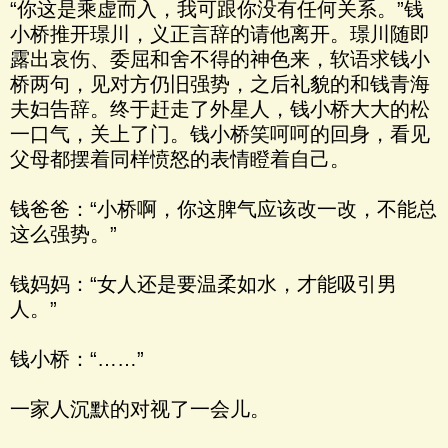
“你这是乘虚而入，我可跟你没有任何关系。”钱
小桥推开璟川，义正言辞的请他离开。璟川随即
露出哀伤、委屈和舍不得的神色来，软语求钱小
桥两句，见对方仍旧强势，之后礼貌的和钱青海
夫妇告辞。终于赶走了外星人，钱小桥大大的松
一口气，关上了门。钱小桥笑呵呵的回身，看见
父母都摆着同样愤怒的表情瞪着自己。
钱爸爸：“小桥啊，你这脾气应该改一改，不能总
这么强势。”
钱妈妈：“女人还是要温柔如水，才能吸引男
人。”
钱小桥：“……”
一家人沉默的对视了一会儿。