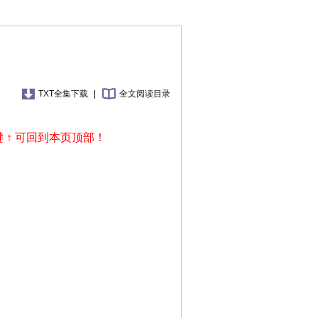
TXT全集下载
|
全文阅读目录
 ↑ 可回到本页顶部！