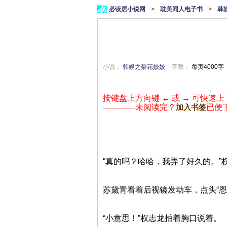
必读居小说网
>
耽美同人电子书
>
韩
小说：
韩娱之梨花姣姣
字数：
每页4000字
按键盘上方向键 ← 或 → 可快速上
————未阅读完？
已便
加入书签
“真的吗？哈哈，我弄了好久的。”
苏黛青看着后视镜发动车，点头“
“小意思！”权志龙拍着胸口说着。