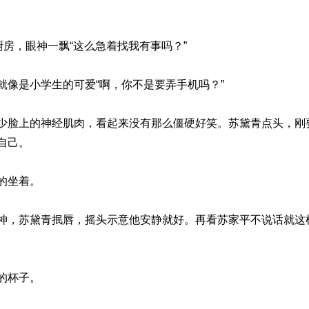
厨房，眼神一飘“这么急着找我有事吗？”
就像是小学生的可爱“啊，你不是要弄手机吗？”
少脸上的神经肌肉，看起来没有那么僵硬好笑。苏黛青点头，刚
自己。
的坐着。
神，苏黛青抿唇，摇头示意他安静就好。再看苏家平不说话就这
的杯子。