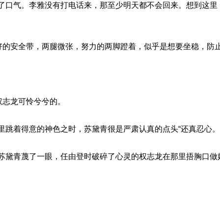
了口气。李雅没有打电话来，那至少明天都不会回来。想到这里
好的安全带，两腿微张，努力的两脚蹬着，似乎是想要坐稳，防止
权志龙可怜兮兮的。
里跳着得意的神色之时，苏黛青很是严肃认真的点头“还真忍心。
苏黛青蔑了一眼，任由登时破碎了心灵的权志龙在那里捂胸口做