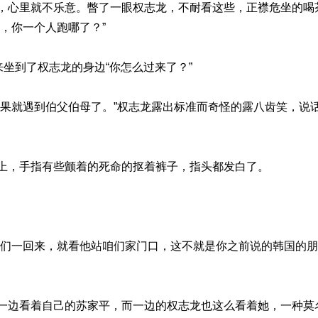
，心里就不乐意。瞥了一眼权志龙，不耐看这些，正襟危坐的喝
，你一个人跑哪了？”
来坐到了权志龙的身边“你怎么过来了？”
结果就遇到伯父伯母了。”权志龙露出标准而奇怪的露八齿笑，说
上，手指有些颤着的死命的抠着裤子，指头都发白了。
我们一回来，就看他站咱们家门口，这不就是你之前说的韩国的
一边看着自己的苏家平，而一边的权志龙也这么看着她，一种莫