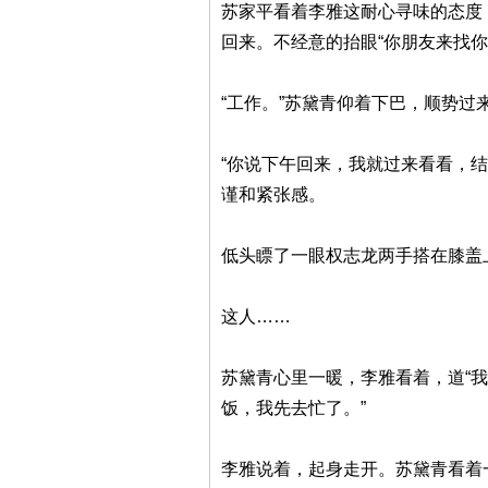
苏家平看着李雅这耐心寻味的态度
回来。不经意的抬眼“你朋友来找你
“工作。”苏黛青仰着下巴，顺势过
“你说下午回来，我就过来看看，
谨和紧张感。
低头瞟了一眼权志龙两手搭在膝盖
这人……
苏黛青心里一暖，李雅看着，道“
饭，我先去忙了。”
李雅说着，起身走开。苏黛青看着