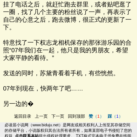
挂了电话之后，就赶忙跑去群里，或者贴吧逛了
一圈，找了几个主要的粉丝说了一声，再表示了
自己的心意之后，跑去微博，很正式的更新了一
下。
特意找了一下权志龙相机保存的那张游乐园的合
照“07年我们在一起，他只是我的男朋友，希望
大家平静的看待。”
发送的同时，苏黛青看着手机，有些恍然。
07年到现在，快两年了吧……
另一边的�
返回目录
上一页
下一页
回到顶部
赞
（
1
）
踩
（
1
）
必读居小说网
（
www.biduju.net
）是网友或相关权利人上传至其存储空间
的存储平台，小说版权归其合法所有者所有，如果某部电子书侵犯了您的
权益,
点击联系本站
提出侵权处理要求。
TXT格式完本电子书
免费在线阅