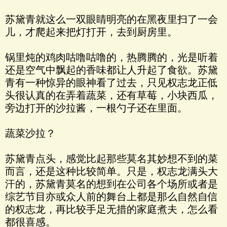
苏黛青就这么一双眼睛明亮的在黑夜里扫了一会
儿，才爬起来把灯打开，去到厨房里。
锅里炖的鸡肉咕噜咕噜的，热腾腾的，光是听着
还是空气中飘起的香味都让人升起了食欲。苏黛
青有一种惊异的眼神看了过去，只见权志龙正低
头很认真的在弄着蔬菜，还有草莓，小块西瓜，
旁边打开的沙拉酱，一根勺子还在里面。
蔬菜沙拉？
苏黛青点头，感觉比起那些莫名其妙想不到的菜
而言，还是这种比较简单。只是，权志龙满头大
汗的，苏黛青莫名的想到在公司各个场所或者是
综艺节目亦或众人前的舞台上都是那么自然自信
的权志龙，再比较手足无措的家庭煮夫，怎么看
都很喜感。