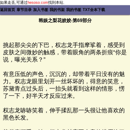
如果走丢,可通过
hesoso.com
找到本站.
返回首页
章节目录
加入书签
我的书架
我的书签
TXT全本下载
韩娱之梨花姣姣-第69部分
挑起那尖尖的下巴，权志龙手指摩挲着，感受到
皮肤之间微妙的触感，带着眼角的两条折痕“你是
说，曝光关系？”
有意压低的声色，沉沉的，却带着平日没有的魅
力。权志龙眼里划开一丝坏坏的，得意的笑意，
苏黛青点过头后，一抬头就看到这样的情形，愣
了一下，好半天才反应过来。
权志龙哧哧笑着，伸手揉乱那一头很让他喜欢的
黑色长发。