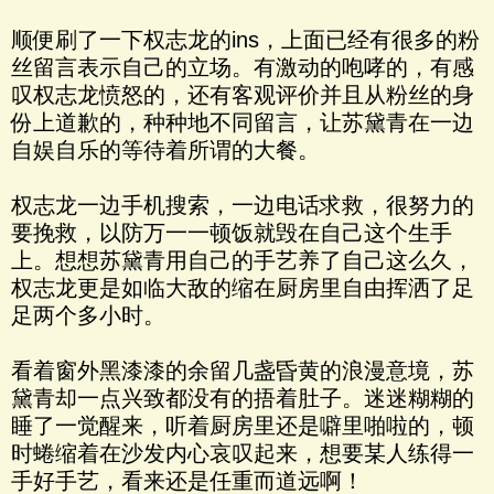
顺便刷了一下权志龙的ins，上面已经有很多的粉
丝留言表示自己的立场。有激动的咆哮的，有感
叹权志龙愤怒的，还有客观评价并且从粉丝的身
份上道歉的，种种地不同留言，让苏黛青在一边
自娱自乐的等待着所谓的大餐。
权志龙一边手机搜索，一边电话求救，很努力的
要挽救，以防万一一顿饭就毁在自己这个生手
上。想想苏黛青用自己的手艺养了自己这么久，
权志龙更是如临大敌的缩在厨房里自由挥洒了足
足两个多小时。
看着窗外黑漆漆的余留几盏昏黄的浪漫意境，苏
黛青却一点兴致都没有的捂着肚子。迷迷糊糊的
睡了一觉醒来，听着厨房里还是噼里啪啦的，顿
时蜷缩着在沙发内心哀叹起来，想要某人练得一
手好手艺，看来还是任重而道远啊！