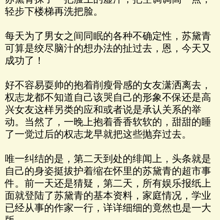
轻步下楼梯再洗把脸。
每天为了男女之间同眠的各种不确定性，苏黛青
可算是绞尽脑汁的想办法的扯过去，恩，今天又
成功了！
好不容易耍帅的抱着削瘦骨感的女友潇洒离去，
权志龙都不知道自己该哭自己的形象不保还是高
兴女友这样另类的应和或者说是承认关系的举
动。当然了，一晚上抱着香香软软的，甜甜的睡
了一觉过后的权志龙早就把这些抛弃过去。
唯一纠结的是，第二天到处的绯闻上，头条就是
自己的身姿挺拔护着缩在怀里的苏黛青的超市事
件。前一天还是猜疑，第二天，所有娱乐报纸上
面就登陆了苏黛青的基本资料，家庭情况，学业
已经从事的作家一行，详详细细的竟然也是一大