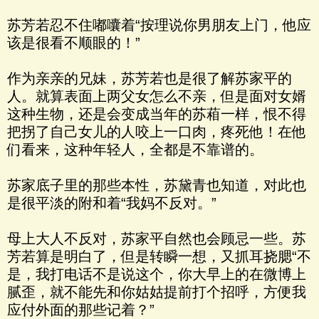
苏芳若忍不住嘟囔着“按理说你男朋友上门，他应
该是很看不顺眼的！”
作为亲亲的兄妹，苏芳若也是很了解苏家平的
人。就算表面上两父女怎么不亲，但是面对女婿
这种生物，还是会变成当年的苏葙一样，恨不得
把拐了自己女儿的人咬上一口肉，疼死他！在他
们看来，这种年轻人，全都是不靠谱的。
苏家底子里的那些本性，苏黛青也知道，对此也
是很平淡的附和着“我妈不反对。”
母上大人不反对，苏家平自然也会顾忌一些。苏
芳若算是明白了，但是转瞬一想，又抓耳挠腮“不
是，我打电话不是说这个，你大早上的在微博上
腻歪，就不能先和你姑姑提前打个招呼，方便我
应付外面的那些记着？”