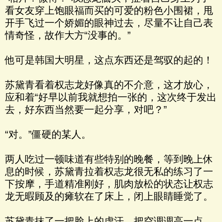
看女友穿上饱眼福而买的可爱的粉色小围裙，甩
开手飞过一个娇媚的眼神过去，尽量不让自己表
情奇怪，故作大方“没事的。”
他可是韩国大明星，这点东西还是驾驭的起的！
苏黛青看着权志龙好像真的不介意，这才放心，
应和着“好早以前我就想拍一张的，这次终于发出
去，好东西当然要一起分享，对吧？”
“对。”僵硬的某人。
两人吃过一顿味道有些特别的晚餐，等到晚上休
息的时候，苏黛青拉着权志龙很无私的练习了一
下按摩，手道精准刚好，肌肉放松的状态让权志
龙无暇顾及的瘫软在了床上，闭上眼睛睡觉了。
苏黛青抹了一把脸上的虚汗，把空调调高一点，