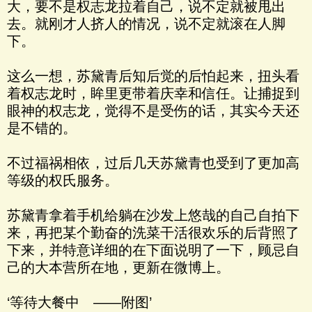
大，要不是权志龙拉着自己，说不定就被甩出
去。就刚才人挤人的情况，说不定就滚在人脚
下。
这么一想，苏黛青后知后觉的后怕起来，扭头看
着权志龙时，眸里更带着庆幸和信任。让捕捉到
眼神的权志龙，觉得不是受伤的话，其实今天还
是不错的。
不过福祸相依，过后几天苏黛青也受到了更加高
等级的权氏服务。
苏黛青拿着手机给躺在沙发上悠哉的自己自拍下
来，再把某个勤奋的洗菜干活很欢乐的后背照了
下来，并特意详细的在下面说明了一下，顾忌自
己的大本营所在地，更新在微博上。
‘等待大餐中 ——附图’