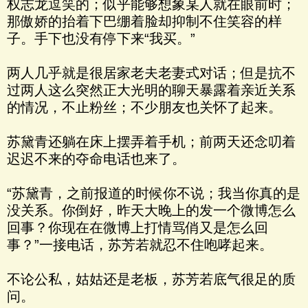
权志龙逗笑的；似乎能够想象某人就在眼前时；
那傲娇的抬着下巴绷着脸却抑制不住笑容的样
子。手下也没有停下来“我买。”
两人几乎就是很居家老夫老妻式对话；但是抗不
过两人这么突然正大光明的聊天暴露着亲近关系
的情况，不止粉丝；不少朋友也关怀了起来。
苏黛青还躺在床上摆弄着手机；前两天还念叨着
迟迟不来的夺命电话也来了。
“苏黛青，之前报道的时候你不说；我当你真的是
没关系。你倒好，昨天大晚上的发一个微博怎么
回事？你现在在微博上打情骂俏又是怎么回
事？”一接电话，苏芳若就忍不住咆哮起来。
不论公私，姑姑还是老板，苏芳若底气很足的质
问。