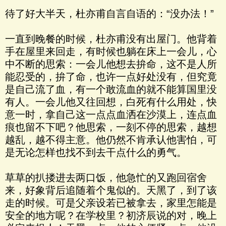
待了好大半天，杜亦甫自言自语的：“没办法！”
一直到晚餐的时候，杜亦甫没有出屋门。他背着
手在屋里来回走，有时候也躺在床上一会儿，心
中不断的思索：一会儿他想去拚命，这不是人所
能忍受的，拚了命，也许一点好处没有，但究竟
是自己流了血，有一个敢流血的就不能算国里没
有人。一会儿他又往回想，白死有什么用处，快
意一时，拿自己这一点点血洒在沙漠上，连点血
痕也留不下吧？他思索，一刻不停的思索，越想
越乱，越不得主意。他仍然不肯承认他害怕，可
是无论怎样也找不到去干点什么的勇气。
草草的扒搂进去两口饭，他急忙的又跑回宿舍
来，好象背后追随着个鬼似的。天黑了，到了该
走的时候。可是父亲设若已被拿去，家里怎能是
安全的地方呢？在学校里？初济辰说的对，晚上