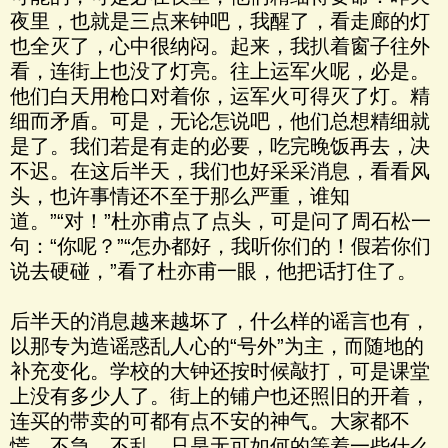
夜里，也就是三点来钟吧，我醒了，看走廊的灯
也全灭了，心中很纳闷。起来，我扒着窗子往外
看，连街上也没了灯亮。往上运军火呢，必是。
他们白天用枪口对着你，运军火可得灭了灯。精
细而矛盾。可是，无论怎说吧，他们总想精细就
是了。我们若是有走的必要，吃完晚饭再去，决
不迟。在这后半天，我们也好采采消息，看看风
头，也许事情还不至于那么严重，谁知
道。”“对！”杜亦甫点了点头，可是问了周石松一
句：“你呢？”“怎办都好，我听你们的！假若你们
说去硬碰，”看了杜亦甫一眼，他把话打住了。
后半天的消息越来越坏了，什么样的谣言也有，
以那专为造谣惑乱人心的“号外”为主，而随地的
补充变化。学校的大钟还按时候敲打，可是课堂
上没有多少人了。街上的铺户也还照旧的开着，
连买的带卖的可都有点不安的神气。大家都不
慌，不急，不乱，只是无可如何的等着一些什么