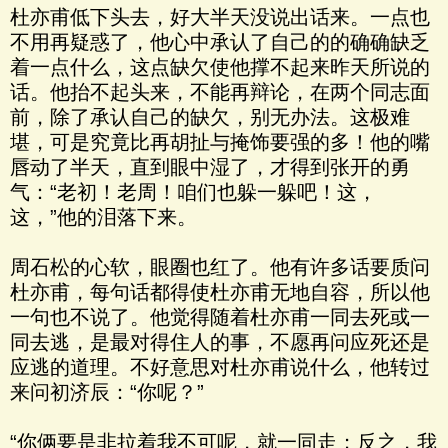
杜亦甫低下头去，好大半天没说出话来。一点也
不用再疑惑了，他心中承认了自己的的确确缺乏
着一点什么，这点缺欠使他撑不起来昨天所说的
话。他抬不起头来，不能再辩论，在两个同志面
前，除了承认自己的缺欠，别无办法。这极难
堪，可是究竟比再胡扯与掩饰要强的多！他的嘴
唇动了半天，直到眼中湿了，才得到张开的勇
气：“老初！老周！咱们也躲一躲吧！这，
这，”他的泪落下来。
周石松的心软，眼圈也红了。他有许多话要质问
杜亦甫，每句话都得使杜亦甫无地自容，所以他
一句也不说了。他觉得随着杜亦甫一同去死或一
同去逃，是最对得住人的事，不愿再问应死还是
应逃的道理。不好意思对杜亦甫说什么，他转过
来问初济辰：“你呢？”
“你俩要是非拉着我不可呢，就一同走；反之，我