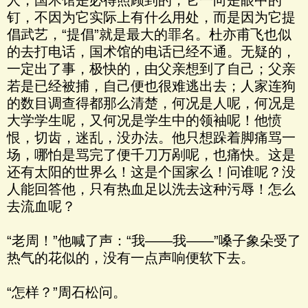
人，国术馆是必得照顾到的，它一向是眼中的
钉，不因为它实际上有什么用处，而是因为它提
倡武艺，“提倡”就是最大的罪名。杜亦甫飞也似
的去打电话，国术馆的电话已经不通。无疑的，
一定出了事，极快的，由父亲想到了自己；父亲
若是已经被捕，自己便也很难逃出去；人家连狗
的数目调查得都那么清楚，何况是人呢，何况是
大学学生呢，又何况是学生中的领袖呢！他愤
恨，切齿，迷乱，没办法。他只想跺着脚痛骂一
场，哪怕是骂完了便千刀万剐呢，也痛快。这是
还有太阳的世界么！这是个国家么！问谁呢？没
人能回答他，只有热血足以洗去这种污辱！怎么
去流血呢？
“老周！”他喊了声：“我——我——”嗓子象朵受了
热气的花似的，没有一点声响便软下去。
“怎样？”周石松问。