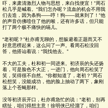
吓，来肃清激烈人物与思想，来白找便宜！”周石
松几乎是喊着。“我们怎办呢？流血的机会不用我
们去造，因为条狗——哼！狗——就来到了！”他
的声音仿佛噎住了他的喉，还有许多话，但只能
打了两个极不痛快的嗝儿。
“老初呢？”杜亦甫无聊的，想躲避着正题而又不
好意思楞起来，这么问了一声。看周石松没回
答，他搭讪着说：“我找他去。”
不大的工夫，杜和初一同进来。初济辰的头还扬
着，可是脸色不大正，一进门，他向周石松笑了
笑，笑得很不自然。“你都知道了，老初？”周石
松想笑，没能成功，他的脸上抽动了两下，象刚
落上个苍蝇那样。
没等初济辰开口，杜亦甫急忙的说：“老初，别再
瞎扯，咱们得想主意！徐明侠已经溜了，咱们