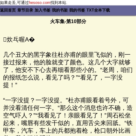
如果走丢,可通过
hesoso.com
找到本站.
返回首页
章节目录
加入书签
我的书架
我的书签
TXT全本下载
火车集-第10部分
炊乓喔Α�
几个丑大的黑字象往杜亦甫的眼里飞似的，刚一
接过报来，他的脸就变了颜色。这几个大字就够
了，他安不下心去再细看那些小的。“老周，咱们
的报纸怎么说，看见了吗？”“看见了，一字没
提！”
“一字没提？一字没提。”杜亦甫眼看着号外，可
并没看清任何一字。“那么这个消息也许不确，造
空气吓人？”“我看见了！亲眼看见了！”周石松坐
起来，嘴唇有些发干似的，直用舌尖来回舐。“铁
甲车，汽车，车上的兵都抱着枪，枪口朝外比画