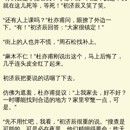
就在这儿死等，等死！”初济辰又笑了笑。
“还有人上课吗？”杜亦甫问，眼撩了外边一
下。“有！”初济辰回答：“大家很镇定！”
“街上的人也并不慌，”周石松找补上。
“麻木不仁！”杜亦甫刚说出这个，马上后悔了，
几乎连头皮全红了起来。
初济辰把要说的话咽了下去。
仿佛为遮羞，杜亦甫提议：“上我家去，好不好？
一时哪能找到合适的地方？家里窄蹩一点，可
是。”
“先不用忙吧，我看，”初济辰很重的说。“搜查是
可能的，可是必在夜里，他们精细得要命：昨天