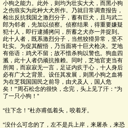
小狗之能力。此外，则均为壮实大犬，而黑小狗
之伤痕实为此种大犬所作。乃就日常调查报告，
检出反抗我国之激烈分子，蓄有巨犬，且与武二
郎为邻者，先加以侦察。侦察结果，得重要嫌疑
犯十人，即行逮捕拷问，所蓄之犬亦一并捉到。
此十人者，既系激烈分子，当然狡猾异常，坚不
吐实。为促其醒悟，乃当面将十巨犬枪决。芝地
有俗语：鸡犬不留；故不惜杀狗以警也。狗血四
溅，此十人者仍顽抗推赖。同时，芝地官吏当有
所闻，而寂寂无一言，足证内疚于心，十人身后
必有广大之背景。设任其发展，则黑小狗之血将
为在芝我国国民之前导，由犬及人，国人危
矣！’”周石松念的很快，念完，头上见了汗：“为
了一只小狗！”
“往下念！”杜亦甫低着头，咬着牙。
“没什么可念的了，左不是兵上岸，来屠杀，来恐