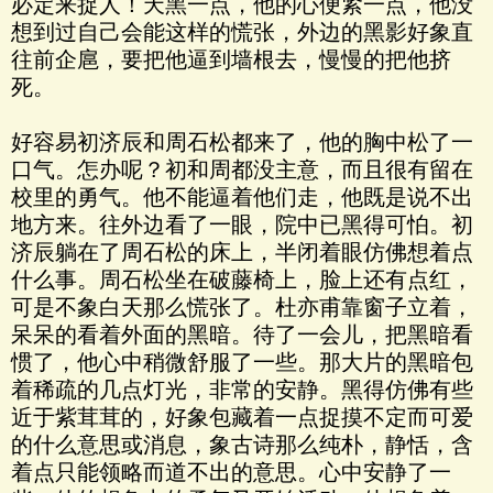
必定来捉人！天黑一点，他的心便紧一点，他没
想到过自己会能这样的慌张，外边的黑影好象直
往前企扈，要把他逼到墙根去，慢慢的把他挤
死。
好容易初济辰和周石松都来了，他的胸中松了一
口气。怎办呢？初和周都没主意，而且很有留在
校里的勇气。他不能逼着他们走，他既是说不出
地方来。往外边看了一眼，院中已黑得可怕。初
济辰躺在了周石松的床上，半闭着眼仿佛想着点
什么事。周石松坐在破藤椅上，脸上还有点红，
可是不象白天那么慌张了。杜亦甫靠窗子立着，
呆呆的看着外面的黑暗。待了一会儿，把黑暗看
惯了，他心中稍微舒服了一些。那大片的黑暗包
着稀疏的几点灯光，非常的安静。黑得仿佛有些
近于紫茸茸的，好象包藏着一点捉摸不定而可爱
的什么意思或消息，象古诗那么纯朴，静恬，含
着点只能领略而道不出的意思。心中安静了一