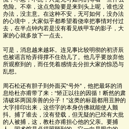
危险。不幸，这点危险要是来到头上呢，谁也没
办法，没主意。在这种不安，无可如何，没办法
的心境中，大家似乎都希望着侥幸把事情对付过
去，在半点钟内若是没有看见铁甲车的影子，大
家的心就多放下一点去。
可是，消息越来越坏。连见事比较明彻的初济辰
也被谣言给弄得撑不住劲儿了。他几乎要放弃他
所观察到的，而任凭着感情去分担大家的惊恐与
乱想。
周石松还有胆子到外面买“号外”，他把最坏的消
息给杜亦甫带了来：“矫正以往的因循！断然的肃
清破坏两国亲善的分子！”这类的标题都用丑肿的
大字排印出来，这些字的本身仿佛就能使人颤
抖。捕了谁去，没有登载，但无疑的已经有大批
的人被捕，这，教杜亦甫担心他的父亲。要捕