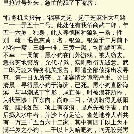
里抢过号外来，急忙的舐了下嘴唇：
“特务机关报告：‘祸事之起，起于芝麻洲大马路
二十一弄五十二号。此处住有我侨商武二郎，年
五十六岁，独身，此人养德国种狼狗一条：性
别，雌；毛色灰黄；名，银鱼。银鱼于二月前下
小狗一窝：三雄一雌，三黄一黑，均肥健可喜。
不幸，一周前，黑小狗在门外游戏，被人窃去。
急报芝地警所，允代寻觅，实则敷衍无诚意。武
二郎乃急来特务机关报告，即遣全部侦探出发寻
查。第一日无所获，足证案情之诡密严重。翌日
清晨，寻得黑小狗于海滨，已死。黑小狗直卧海
滨，与早潮成丁字形，尾直伸，时被浪花所掩，
为状至惨！面东向，尚睁二目，似切盼得见朝阳
者。腹胀如鼓，项上有噬痕，显系先被伤害，而
后掷入水中者，岸沙上有足迹。查芝地养犬者共
有一万三千五百六十二家，其中有四千以上为不
满半岁之小狗，二千以上为哈吧狗，均无咬毙黑