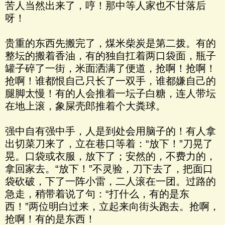
苦人当然出来了，哼！那中等人家也不甘落后
呀！
贵重的东西先搬完了，煤米柴炭是第二拨。有的
整坛的搬着香油，有的独自扛着两口袋面，瓶子
罐子碎了一街，米面洒满了便道，抢啊！抢啊！
抢啊！谁都恨自己只长了一双手，谁都嫌自己的
腿脚太慢！有的人会推着一坛子白糖，连人带坛
在地上滚，象屎壳郎推着个大粪球。
强中自有强中手，人是到处会用脑子的！有人拿
出切菜刀来了，立在巷口等着：“放下！”刀晃了
晃。口袋或衣服，放下了；安然的，不费力的，
拿回家去。“放下！”不灵验，刀下去了，把面口
袋砍破，下了一阵小雷，二人滚在一团。过路的
急走，稍带着说了句：“打什么，有的是东
西！”两位明白过来，立起来向街头跑去。抢啊，
抢啊！有的是东西！