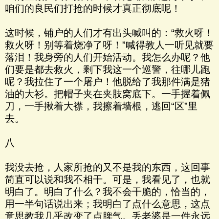
咱们的良民们打抢的时候才真正彻底呢！
这时候，铺户的人们才有出头喊叫的：“救火呀！
救火呀！别等着烧净了呀！”喊得教人一听见就要
落泪！我身旁的人们开始活动。我怎么办呢？他
们要是都去救火，剩下我这一个巡警，往哪儿跑
呢？我拉住了一个屠户！他脱给了我那件满是猪
油的大衫。把帽子夹在夹肢窝底下。一手握着佩
刀，一手揪着大襟，我擦着墙根，逃回“区”里
去。
八
我没去抢，人家所抢的又不是我的东西，这回事
简直可以说和我不相干。可是，我看见了，也就
明白了。明白了什么？我不会干脆的，恰当的，
用一半句话说出来；我明白了点什么意思，这点
意思教我几乎改变了点脾气。丢老婆是一件永远