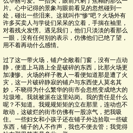
么华丽可爱。一抬头，眼前只剩了焦糊的那么一
片。心中记得的景象与眼前看见的忽然碰到一
处，碰出一些泪来。这就叫作“惨”吧？火场外有
许多买卖人与学徒们呆呆的立着，手揣在袖里，
对着残火发愣。遇见我们，他们只淡淡的看那么
一眼，没有任何别的表示，仿佛他们已绝了望，
用不着再动什么感情。
过了这一带火场，铺户全敞着门窗，没有一点动
静，便道上马路上全是破碎的东西，比那火场更
加凄惨。火场的样子教人一看便知道那是遭了火
灾，这一片破碎静寂的铺户与东西使人莫名其
妙，不晓得为什么繁华的街市会忽然变成绝大的
垃圾堆。我就被派在这里站岗。我的责任是什么
呢？不知道。我规规矩矩的立在那里，连动也不
敢动，这破烂的街市仿佛有一股凉气，把我吸
住。一些妇女和小孩子还在铺子外边拾取一些破
东西，铺子的人不作声，我也不便去管；我觉得