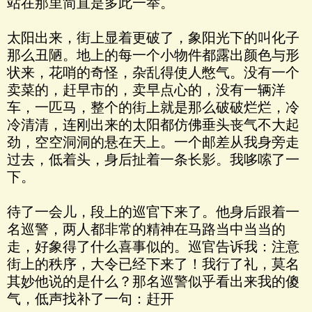
站在那里简直是多此一举。
太阳出来，街上显着更破了，象阳光下的叫化子
那么丑陋。地上的每一个小物件都露出颜色与形
状来，花哨的奇怪，杂乱得使人憋气。没有一个
卖菜的，赶早市的，卖早点心的，没有一辆洋
车，一匹马，整个的街上就是那么破破烂烂，冷
冷清清，连刚出来的太阳都仿佛垂头丧气不大起
劲，空空洞洞的悬在天上。一个邮差从我身旁走
过去，低着头，身后扯着一条长影。我哆嗦了一
下。
待了一会儿，段上的巡官下来了。他身后跟着一
名巡警，两人都非常的精神在马路当中当当的
走，好象得了什么喜事似的。巡官告诉我：注意
街上的秩序，大令已经下来了！我行了礼，莫名
其妙他说的是什么？那名巡警似乎看出来我的傻
气，低声找补了一句：赶开