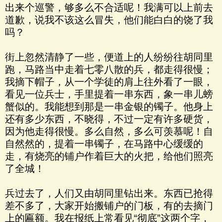
出来个巡警，够多么不合适呢！我满可以上前去
道歉，说我不该这么冒失，他们能白白的饶了我
吗？
街上忽然清静了一些，便道上的人纷纷往胡同里
跑，马路当中走着七零八散的兵，都走得很慢；
我摘下帽子，从一个学徒的肩上往外看了一眼，
看见一位兵士，手里提着一串东西，象一串儿螃
蟹似的。我能想到那是一串金银的镯子。他身上
还有多少东西，不晓得，不过一定有许多硬货，
因为他走得很慢。多么自然，多么可羡慕呢！自
自然然的，提着一串镯子，在马路中心缓缓的
走，有烧亮的铺户作着巨大的火把，给他们照亮
了全城！
兵过去了，人们又由胡同里钻出来。东西已抢得
差不多了，大家开始搬铺户的门板，有的去摘门
上的匾额。我在报纸上常看见“彻底”这两个字，