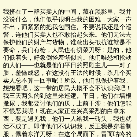
我挤在了一群买卖人的中间，藏在黑影里。我并
没说什么，他们似乎很明白我的困难，大家一声
不出，而紧紧的把我包围住。不要说我还是个巡
警，连他们买卖人也不敢抬起头来。他们无法去
保护他们的财产与货物，谁敢出头抵抗谁就是不
要命，兵们有枪，人民也有切菜刀呀！是的，他
们低着头，好象倒怪羞惭似的。他们唯恐和抢劫
的人们——也就是他们平日的照顾主儿——对了
脸，羞恼成怒，在这没有王法的时候，杀几个买
卖人总不算一回事呢！所以，他们也保护着我。
想想看吧，这一带的居民大概不会不认识我吧！
我三天两头的到这里来巡逻。平日，他们在墙根
撒尿，我都要讨他们的厌，上前干涉；他们怎能
不恨恶我呢！现在大家正在兴高采烈的白拿东
西，要是遇见我，他们一人给我一砖头，我也就
活不成了。即使他们不认识我，反正我是穿着制
服，佩着东洋刀呀！在这个局面下，冒而咕咚的