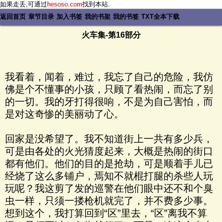
如果走丢,可通过
hesoso.com
找到本站.
返回首页
章节目录
加入书签
我的书架
我的书签
TXT全本下载
火车集-第16部分
我看着，闻着，难过，我忘了自己的危险，我仿
佛是个不懂事的小孩，只顾了看热闹，而忘了别
的一切。我的牙打得很响，不是为自己害怕，而
是对这奇惨的美丽动了心。
回家是没希望了。我不知道街上一共有多少兵，
可是由各处的火光猜度起来，大概是热闹的街口
都有他们。他们的目的是抢劫，可是顺着手儿已
经烧了这么多铺户，焉知不就棍打腿的杀些人玩
玩呢？我这剪了发的巡警在他们眼中还不和个臭
虫一样，只须一搂枪机就完了，并不费多少事。
想到这个，我打算回到“区”里去，“区”离我不算