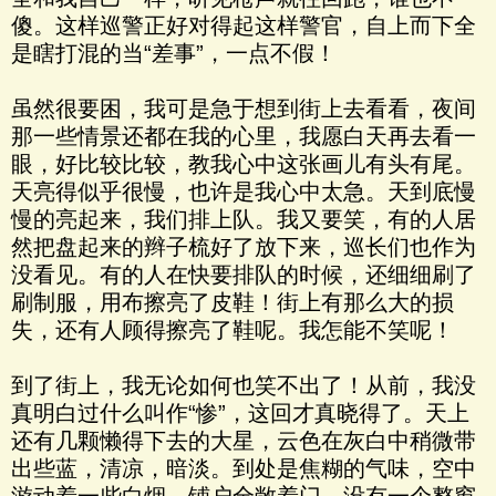
傻。这样巡警正好对得起这样警官，自上而下全
是瞎打混的当“差事”，一点不假！
虽然很要困，我可是急于想到街上去看看，夜间
那一些情景还都在我的心里，我愿白天再去看一
眼，好比较比较，教我心中这张画儿有头有尾。
天亮得似乎很慢，也许是我心中太急。天到底慢
慢的亮起来，我们排上队。我又要笑，有的人居
然把盘起来的辫子梳好了放下来，巡长们也作为
没看见。有的人在快要排队的时候，还细细刷了
刷制服，用布擦亮了皮鞋！街上有那么大的损
失，还有人顾得擦亮了鞋呢。我怎能不笑呢！
到了街上，我无论如何也笑不出了！从前，我没
真明白过什么叫作“惨”，这回才真晓得了。天上
还有几颗懒得下去的大星，云色在灰白中稍微带
出些蓝，清凉，暗淡。到处是焦糊的气味，空中