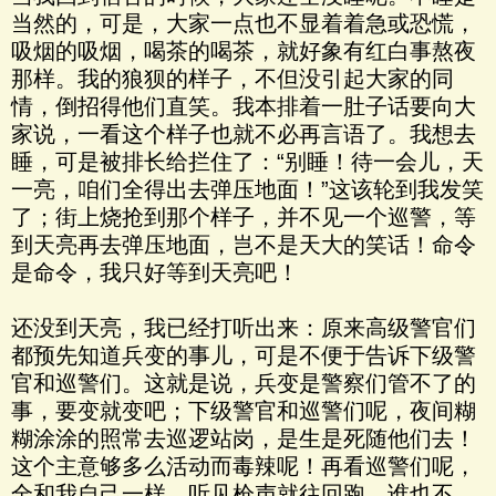
当然的，可是，大家一点也不显着着急或恐慌，
吸烟的吸烟，喝茶的喝茶，就好象有红白事熬夜
那样。我的狼狈的样子，不但没引起大家的同
情，倒招得他们直笑。我本排着一肚子话要向大
家说，一看这个样子也就不必再言语了。我想去
睡，可是被排长给拦住了：“别睡！待一会儿，天
一亮，咱们全得出去弹压地面！”这该轮到我发笑
了；街上烧抢到那个样子，并不见一个巡警，等
到天亮再去弹压地面，岂不是天大的笑话！命令
是命令，我只好等到天亮吧！
还没到天亮，我已经打听出来：原来高级警官们
都预先知道兵变的事儿，可是不便于告诉下级警
官和巡警们。这就是说，兵变是警察们管不了的
事，要变就变吧；下级警官和巡警们呢，夜间糊
糊涂涂的照常去巡逻站岗，是生是死随他们去！
这个主意够多么活动而毒辣呢！再看巡警们呢，
全和我自己一样，听见枪声就往回跑，谁也不