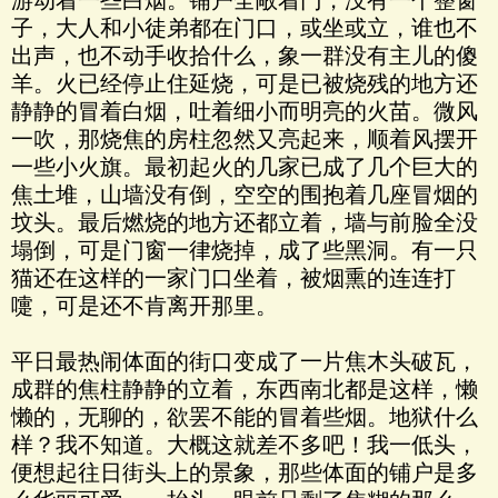
游动着一些白烟。铺户全敞着门，没有一个整窗
子，大人和小徒弟都在门口，或坐或立，谁也不
出声，也不动手收拾什么，象一群没有主儿的傻
羊。火已经停止住延烧，可是已被烧残的地方还
静静的冒着白烟，吐着细小而明亮的火苗。微风
一吹，那烧焦的房柱忽然又亮起来，顺着风摆开
一些小火旗。最初起火的几家已成了几个巨大的
焦土堆，山墙没有倒，空空的围抱着几座冒烟的
坟头。最后燃烧的地方还都立着，墙与前脸全没
塌倒，可是门窗一律烧掉，成了些黑洞。有一只
猫还在这样的一家门口坐着，被烟熏的连连打
嚏，可是还不肯离开那里。
平日最热闹体面的街口变成了一片焦木头破瓦，
成群的焦柱静静的立着，东西南北都是这样，懒
懒的，无聊的，欲罢不能的冒着些烟。地狱什么
样？我不知道。大概这就差不多吧！我一低头，
便想起往日街头上的景象，那些体面的铺户是多