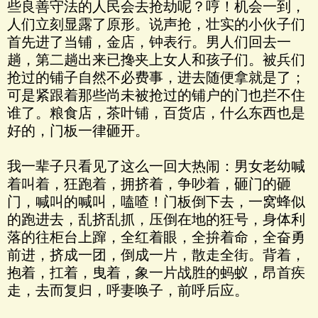
些良善守法的人民会去抢劫呢？哼！机会一到，
人们立刻显露了原形。说声抢，壮实的小伙子们
首先进了当铺，金店，钟表行。男人们回去一
趟，第二趟出来已搀夹上女人和孩子们。被兵们
抢过的铺子自然不必费事，进去随便拿就是了；
可是紧跟着那些尚未被抢过的铺户的门也拦不住
谁了。粮食店，茶叶铺，百货店，什么东西也是
好的，门板一律砸开。
我一辈子只看见了这么一回大热闹：男女老幼喊
着叫着，狂跑着，拥挤着，争吵着，砸门的砸
门，喊叫的喊叫，嗑喳！门板倒下去，一窝蜂似
的跑进去，乱挤乱抓，压倒在地的狂号，身体利
落的往柜台上蹿，全红着眼，全拚着命，全奋勇
前进，挤成一团，倒成一片，散走全街。背着，
抱着，扛着，曳着，象一片战胜的蚂蚁，昂首疾
走，去而复归，呼妻唤子，前呼后应。