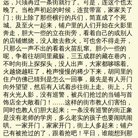
远，只须再过一条街就行了。可是，连这个也太
晚了。当枪声初起的时候，连贫带富，家家关了
门；街上除了那些横行的兵们，简直成了个死
城。及至火一起来，铺户里的人们开始在火影里
奔走，胆大一些的立在街旁，看着自己的或别人
的店铺燃烧，没人敢去救火，可也舍不得走开，
只那么一声不出的看着火苗乱窜。胆小一些的
呢，争着往胡同里藏躲，三五成群的藏在巷内，
不时向街上探探头，没人出声，大家都哆嗦着。
火越烧越旺了，枪声慢慢的稀少下来，胡同里的
住户仿佛已猜到是怎么一回事，最先是有人开门
向外望望，然后有人试着步往街上走。街上，只
有火光人影，没有巡警，被兵们抢过的当铺与首
饰店全大敞着门！……这样的街市教人们害怕，
同时也教人们胆大起来；一条没有巡警的街正象
是没有老师的学房，多么老实的孩子也要闹哄闹
哄。一家开门，家家开门，街上人多起来；铺户
已有被抢过的了，跟着抢吧！平日，谁能想到那