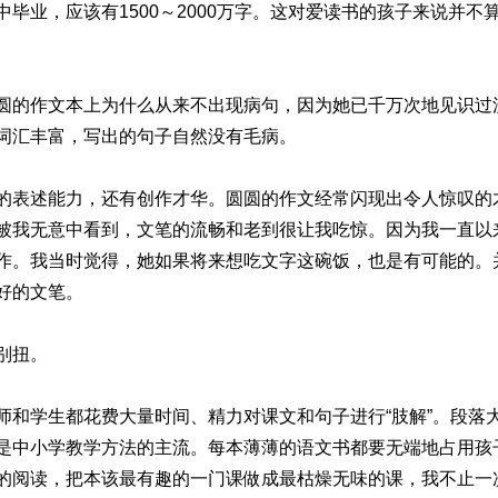
毕业，应该有1500～2000万字。这对爱读书的孩子来说并
圆的作文本上为什么从来不出现病句，因为她已千万次地见识过
词汇丰富，写出的句子自然没有毛病。
的表述能力，还有创作才华。圆圆的作文经常闪现出令人惊叹的
被我无意中看到，文笔的流畅和老到很让我吃惊。因为我一直以
作。我当时觉得，她如果将来想吃文字这碗饭，也是有可能的。
好的文笔。
别扭。
师和学生都花费大量时间、精力对课文和句子进行“肢解”。段落
是中小学教学方法的主流。每本薄薄的语文书都要无端地占用孩
的阅读，把本该最有趣的一门课做成最枯燥无味的课，我不止一