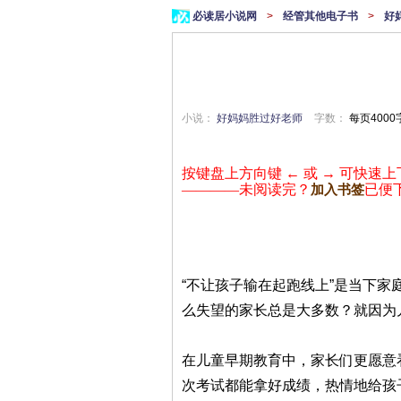
必读居小说网
>
经管其他电子书
>
好
小说：
好妈妈胜过好老师
字数：
每页4000
按键盘上方向键 ← 或 → 可快速上
————未阅读完？
已便
加入书签
“不让孩子输在起跑线上”是当下
么失望的家长总是大多数？就因为
在儿童早期教育中，家长们更愿意
次考试都能拿好成绩，热情地给孩