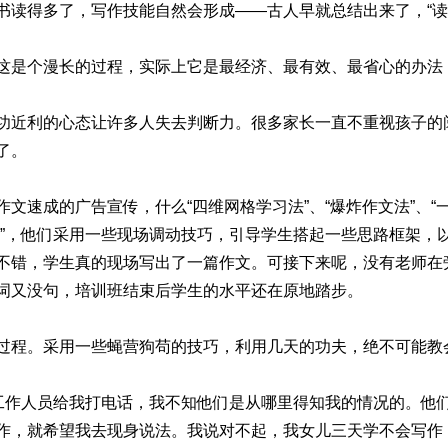
书读得多了，写作技能自然会形成——古人早就总结出来了，“读
这是个漫长的过程，实际上它是最经济、最有效、最省心的办法，
功近利的心态让许多人失去判断力。很多家长一直不重视孩子的
了。
文速成的广告宣传，什么“四维网格学习法”、“爆炸作文法”、“
人”，他们采用一些现场调动技巧，引导学生搭起一些思路框架，
不错，学生真的现场写出了一篇作文。可接下来呢，没有老师在
词又没句，培训班结束后学生的水平还在原地踏步。
过程。采用一些蝇营狗苟的技巧，利用几天的功夫，绝不可能教
的工作人员给我打电话，我不知他们是从哪里得知我的情况的。他
作，就希望我去现身说法。我说对不起，我女儿三天学不会写作