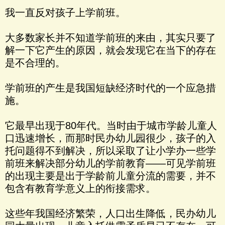
我一直反对孩子上学前班。
大多数家长并不知道学前班的来由，其实只要了
解一下它产生的原因，就会发现它在当下的存在
是不合理的。
学前班的产生是我国短缺经济时代的一个应急措
施。
它最早出现于80年代。当时由于城市学龄儿童人
口迅速增长，而那时民办幼儿园很少，孩子的入
托问题得不到解决，所以采取了让小学办一些学
前班来解决部分幼儿的学前教育——可见学前班
的出现主要是出于学龄前儿童分流的需要，并不
包含有教育学意义上的衔接需求。
这些年我国经济繁荣，人口出生降低，民办幼儿