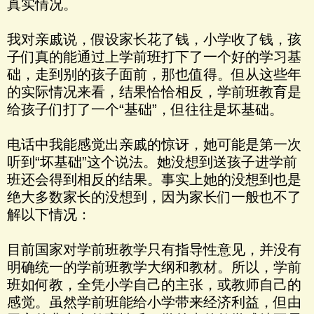
真实情况。
我对亲戚说，假设家长花了钱，小学收了钱，孩
子们真的能通过上学前班打下了一个好的学习基
础，走到别的孩子面前，那也值得。但从这些年
的实际情况来看，结果恰恰相反，学前班教育是
给孩子们打了一个“基础”，但往往是坏基础。
电话中我能感觉出亲戚的惊讶，她可能是第一次
听到“坏基础”这个说法。她没想到送孩子进学前
班还会得到相反的结果。事实上她的没想到也是
绝大多数家长的没想到，因为家长们一般也不了
解以下情况：
目前国家对学前班教学只有指导性意见，并没有
明确统一的学前班教学大纲和教材。所以，学前
班如何教，全凭小学自己的主张，或教师自己的
感觉。虽然学前班能给小学带来经济利益，但由