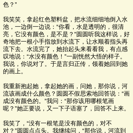
色？”
我笑笑，拿起红色塑料盆，把水流细细地倒入水
池，一边倒一边说：“你看，水是透明的，很清
亮，它没有颜色，是不是？”圆圆听我这样说，好
奇地把一根小手指放到水流下，让水顺着指头再
流下去。水流完了，她抬起头来看看我，有点感
叹地说：“水没有颜色！”一副恍然大悟的样子。
我说，你说对了。于是言归正传，领着她回到她
的画上。
我重新抱起她，拿起她的画，问她，那你说，河
流该画成什么颜色？圆圆不假思索地回答说：“画
成没有颜色的。”我问：“那你该用哪根笔画
呢？”她正要说，又一下子语塞了，回答不上来。
我笑了，“没有一根笔是没有颜色的，对不
对？”圆圆点点头。我继续问，“那你说，河流到