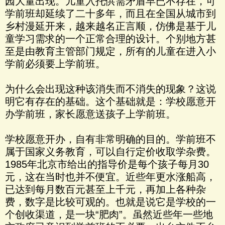
园大量出现。儿童入托供需矛盾早已不存在，可
学前班却延续了二十多年，而且在全国从城市到
乡村漫延开来，越来越名正言顺，仿佛是基于儿
童学习需求的一个正常合理的设计。个别地方甚
至是由教育主管部门规定，所有的儿童在进入小
学前必须要上学前班。
为什么会出现这种该消失而不消失的现象？这说
明它有存在的基础。这个基础就是：学校愿意开
办学前班，家长愿意送孩子上学前班。
学校愿意开办，自有非常明确的目的。学前班不
属于国家义务教育，可以自行定价收取学杂费。
1985年北京市给出的指导价是每个孩子每月30
元，这在当时也并不便宜。近些年更水涨船高，
已达到每月数百元甚至上千元，再加上各种杂
费，数字是比较可观的。也就是说它是学校的一
个创收渠道，是一块“肥肉”。虽然近些年一些地