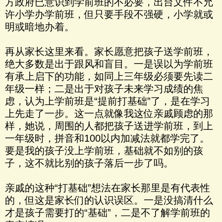
方政府已意识到学前班的不必要，出台文件不允
许小学办学前班，但只要手段不强硬，小学就或
明或暗地办着。
再从家长这里来看。家长愿意把孩子送学前班，
绝大多数是出于跟风和盲目。一是误以为学前班
有承上启下的功能，如同上三年级必须要先读二
年级一样；二是出于对孩子未来学习成绩的焦
虑，认为上学前班是“提前打基础”了，是在学习
上先走了一步。这一点就像我这位亲戚顾虑的那
样，她说，周围的人都把孩子送进学前班，到上
一年级时，拼音和100以内加减法就都学完了。
要是我的孩子没上学前班，基础就不如别的孩
子，这不就比别的孩子落后一步了吗。
亲戚的这种“打基础”想法在家长那里是有代表性
的，但这是家长们的认识误区。一是没搞清什么
才是孩子需要打的“基础”，二是不了解学前班的