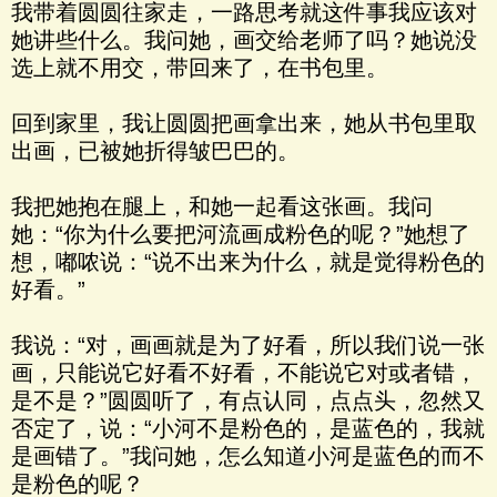
我带着圆圆往家走，一路思考就这件事我应该对
她讲些什么。我问她，画交给老师了吗？她说没
选上就不用交，带回来了，在书包里。
回到家里，我让圆圆把画拿出来，她从书包里取
出画，已被她折得皱巴巴的。
我把她抱在腿上，和她一起看这张画。我问
她：“你为什么要把河流画成粉色的呢？”她想了
想，嘟哝说：“说不出来为什么，就是觉得粉色的
好看。”
我说：“对，画画就是为了好看，所以我们说一张
画，只能说它好看不好看，不能说它对或者错，
是不是？”圆圆听了，有点认同，点点头，忽然又
否定了，说：“小河不是粉色的，是蓝色的，我就
是画错了。”我问她，怎么知道小河是蓝色的而不
是粉色的呢？