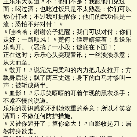
王乐乐大笑道〃不；他们不是；我跟他们见过
面；喝过酒；也吃过饭只是不太熟悉；你们可以
放心打劫；不过我可提醒你；他们的武功俱是一
流；恐怕不好对付！〃
〃哇哈哈；谢谢公子提醒；我们可以对付；你们
走好；一路顺风！〃楚何；铛舞嬉笑着；要送乐
乐离开。（恶搞了一小段；谜底在下面！）
正在这时；乐乐心头突现警讯；一丝淡淡杀意；
从天而至。
〃散开！〃说完先用柔和的内力把几女推开；方
飘身后退；飘了两三丈远；身下的白马才惨叫一
声；被斩成两半。
〃血影！〃乐乐笑嘻嘻的盯着乍现的黑衣杀手；
不紧不慢的说道。
乐乐的灵识感觉不到她浓重的杀意；所以才笑容
满面；不做任何防护措施。
〃又被你避开了；算你命大！〃血影收起刀；居
然转身欲走。