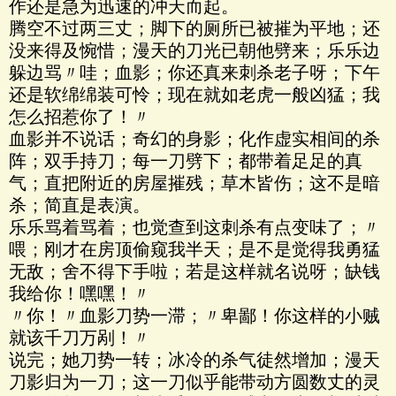
作还是急为迅速的冲天而起。
腾空不过两三丈；脚下的厕所已被摧为平地；还
没来得及惋惜；漫天的刀光已朝他劈来；乐乐边
躲边骂〃哇；血影；你还真来刺杀老子呀；下午
还是软绵绵装可怜；现在就如老虎一般凶猛；我
怎么招惹你了！〃
血影并不说话；奇幻的身影；化作虚实相间的杀
阵；双手持刀；每一刀劈下；都带着足足的真
气；直把附近的房屋摧残；草木皆伤；这不是暗
杀；简直是表演。
乐乐骂着骂着；也觉查到这刺杀有点变味了；〃
喂；刚才在房顶偷窥我半天；是不是觉得我勇猛
无敌；舍不得下手啦；若是这样就名说呀；缺钱
我给你！嘿嘿！〃
〃你！〃血影刀势一滞；〃卑鄙！你这样的小贼
就该千刀万剐！〃
说完；她刀势一转；冰冷的杀气徒然增加；漫天
刀影归为一刀；这一刀似乎能带动方圆数丈的灵