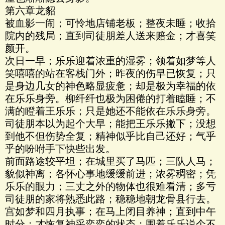
第六章龙貂
被血影一闹；可怜地店铺老板；整夜未睡；收拾
院内的残局；直到司徒朋差人送来赔金；才喜笑
颜开。
次日一早；乐乐迎着浓重的湿雾；领着如梦等人
笑嘻嘻的站在客栈门外；昨夜的伤早已恢复；只
是身边几女的神色略显疲惫；却是极为幸福的依
在乐乐身旁。柳纤纤也极为困倦的打着瞌睡；不
满的瞪着王乐乐；只是她还不能依在乐乐身旁。
司徒朋本以为起个大早；能把王乐乐撇下；没想
到他不但伤势全复；精神似乎比自己还好；气乎
乎的吩咐手下快些出发。
前面路途较平坦；在城里买了马匹；三队人马；
貌似神离；各怀心事地缓缓前进；浓雾稠密；凭
乐乐的眼力；三丈之外的物体也很难看清；多亏
司徒朋的家将熟悉此路；稳稳地朝龙骨县行去。
宫如梦和四月执事；在马上闭目养神；直到中午
时分；才恢复神采奕奕的状态；围着乐乐说个不