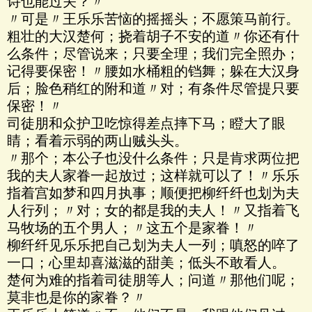
诗也能过关？〃
〃可是〃王乐乐苦恼的摇摇头；不愿策马前行。
粗壮的大汉楚何；挠着胡子不安的道〃你还有什
么条件；尽管说来；只要全理；我们完全照办；
记得要保密！〃腰如水桶粗的铛舞；躲在大汉身
后；脸色稍红的附和道〃对；有条件尽管提只要
保密！〃
司徒朋和众护卫吃惊得差点摔下马；瞪大了眼
睛；看着示弱的两山贼头头。
〃那个；本公子也没什么条件；只是肯求两位把
我的夫人家眷一起放过；这样就可以了！〃乐乐
指着宫如梦和四月执事；顺便把柳纤纤也划为夫
人行列；〃对；女的都是我的夫人！〃又指着飞
马牧场的五个男人；〃这五个是家眷！〃
柳纤纤见乐乐把自己划为夫人一列；嗔怒的啐了
一口；心里却喜滋滋的甜美；低头不敢看人。
楚何为难的指着司徒朋等人；问道〃那他们呢；
莫非也是你的家眷？〃