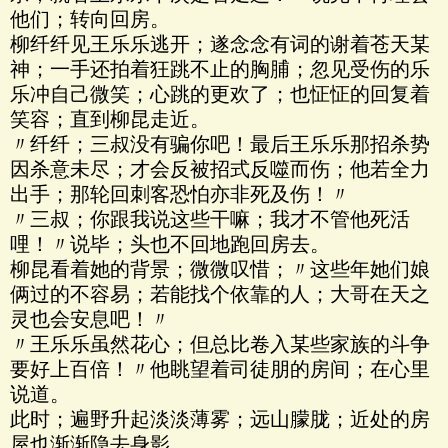
他们；转向回房。
柳纤纤见王乐乐逃开；遂念念有词的谢着苍天某
神；一手还拍着狂跳不止的胸脯；忽见受伤的乐
乐冲自己微笑；心跳的更欢了；也怔怔的回复着
笑容；直到柳昆走近。
〃纤纤；三叔没有骗你吧！最后王乐乐那招杀势
因杀意未尽；才会反被招式反噬而伤；他若全力
出手；那轮回刺客恐怕亦非死及伤！〃
〃三叔；你跟我说这些干嘛；我才不管他死活
哩！〃说毕；头也不回地跑回房去。
柳昆看着她的背景；微微叹惜；〃这些年她们娘
俩过的不容易；若能找个依靠的人；大哥在天之
灵也会安息吧！〃
〃王乐乐虽然花心；但总比卷入某些家族的斗争
要好上百倍！〃他眺望着司徒朋的房间；在心里
说道。
此时；遍野升起淡淡薄雾；远山朦胧；近处的房
屋也渐渐隐去身影。