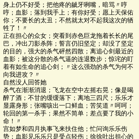
身上仍不好受；把他疼的龇牙咧嘴，暗骂〃哼
哼；血影；落到我手上；有你好受；愿上天保佑
你；不要长的太丑；不然就太对不起我这次的牺
牲了！〃
正在担心的众女；突看到赤色巨龙拖着长长的尾
巴，冲出刀影杀阵；誓言仍旧坚定；却没了坚定
的目的，强大的杀气砰然四散；离追心剑最近的
血影；被这分散的杀气逼的连退数步；惊诧的盯
着有如生命的追心剑；〃这么强劲的杀气为何不
向我进攻？〃
自然没人回答她
杀气在渐渐消退；飞龙在空中左摇右晃；像是喝
醉了酒；不甘的缓缓落下；离地三四尺；乐乐才
显露身形；张嘴咳出一口鲜血；苦笑道〃呵呵；
轮回的第一杀手；果然不简单；差点要了我的小
命！〃
宫如梦和四月执事飞来扶住他；忙问询乐乐伤
势；血影见乐乐只是受点轻伤；徐徐吐出担心的