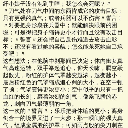
纤小娘子没有泡到手哩；我怎么会死呢？〃
〃刀气处在刀气中间的东西皆成它的攻击目标；
只有更强的真气；或者兵器可以不伤害〃誓言！
〃对要把身形裹在兵器中；就能解决眼前的困
境；可是得把身子缩得更小才行而且没有攻击目
标；〃誓言〃还会把自己反伤难道去攻击血影
不；还没有看过她的容貌；怎么能杀死她自己承
受吧！〃
这些想法；在他脑中刹那间已决定；体内御女真
气高速运转，双手举起追心，仰天长啸，腾空跃
起数丈，粉红的护体气罩越变越浓，越变越小，
最后粉红色的气罩缩成追心剑的大小，在空中顿
了顿；气罩变得更浓更小；空中似乎的只有一把
血红的长剑，裹着浓烈的剑气，像条飞腾的赤
龙，刺向刀气最薄弱的一角。
这一次的〃誓言〃；乐乐把身体缩的更小；离身
剑合一的境界又进了一大步；那一瞬间的强大真
气，组成金属般的护罩；可如雨点般的尖刀刺在