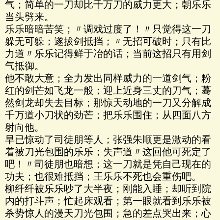
气；简单的一刀却比千万刀的威力更大；朝乐乐
当头劈来。
乐乐暗暗苦笑；〃调戏过度了！〃只觉得这一刀
躲无可躲；遂拔剑抵挡；〃无招可破时；只有比
力道〃乐乐记得鲜于冶的话；当前这招只有用剑
气抵御。
他不敢大意；全力发出同样威力的一道剑气；粉
红的剑芒如飞龙一般；迎上近身三丈的刀气；蓦
然剑龙却失去目标；那惊天动地的一刀又分解成
千万道小刀状的劲芒；把乐乐围住；从四面八方
射向他。
早已惊动了司徒朋等人；张强朱顺更是激动的看
着被刀光包围的乐乐；失声道〃这回他可死定了
吧！〃司徒朋也暗想；这一刀就是凭自己现在的
功夫；也很难抵挡；王乐乐不死也会重伤吧。
柳纤纤被乐乐吵了大半夜；刚能入睡；却听到院
内的打斗声；忙起床观看；第一眼就看到乐乐被
杀势惊人的漫天刀光包围；急的差点哭出来；心