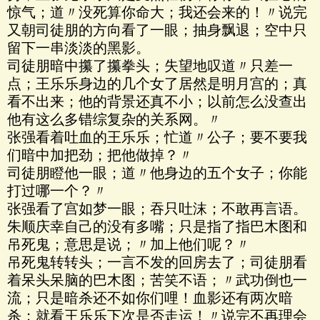
惊气；道〃没死算你命大；我还会来的！〃说完
又朝司徒朋的方向看了一眼；抽身飘退；空中只
留下一串淡淡的黑影。
司徒朋暗中攥了攥拳头；失望地叹道〃只差一
点；王乐乐身边的几个女了居然是明月宫的；真
看不出来；他的背景还真不小；以前怎么没查出
他有这么多错综复杂的关系网。〃
张强看着吐血的王乐乐；忙道〃公子；要不要我
们暗中加把劲；把他做掉？〃
司徒朋瞪他一眼；道〃他身边的五个女子；你能
打过哪一个？〃
张强看了宫如梦一眼；吞只吐沫；不敢再言语。
朱顺庆幸自己的没有多嘴；只是指了指巴木图和
吊死鬼；意思是说；〃加上他们呢？〃
吊死鬼转转头；一言不发的回房去了；司徒朋看
着呆头呆脑的巴木图；苦笑不语；〃武功倒也一
流；只是暗杀还不如你们哩！血影还有两次暗
杀；就看王乐乐下次是否走运！〃说完不再理会