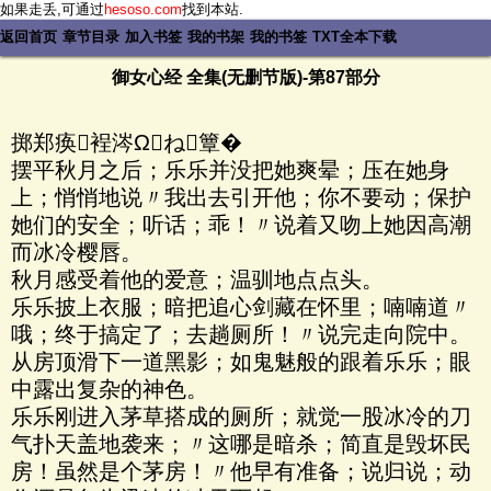
如果走丢,可通过
hesoso.com
找到本站.
返回首页
章节目录
加入书签
我的书架
我的书签
TXT全本下载
御女心经 全集(无删节版)-第87部分
掷郑痪裎涔Ωね簟�
摆平秋月之后；乐乐并没把她爽晕；压在她身
上；悄悄地说〃我出去引开他；你不要动；保护
她们的安全；听话；乖！〃说着又吻上她因高潮
而冰冷樱唇。
秋月感受着他的爱意；温驯地点点头。
乐乐披上衣服；暗把追心剑藏在怀里；喃喃道〃
哦；终于搞定了；去趟厕所！〃说完走向院中。
从房顶滑下一道黑影；如鬼魅般的跟着乐乐；眼
中露出复杂的神色。
乐乐刚进入茅草搭成的厕所；就觉一股冰冷的刀
气扑天盖地袭来；〃这哪是暗杀；简直是毁坏民
房！虽然是个茅房！〃他早有准备；说归说；动