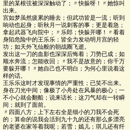
里的某根弦被深深触动了；〃快躲呀！〃她惊叫
出来。
宫如梦虽然疲累的睡去；但武功皆是一流；听到
响动也起身；听秋月一说刺客的事；更是着急；
拿起武器飞向院中；〃乐郎；快躲开哪！〃看着
身陷危险中的王乐乐；皆全力发动明月宫的轻
功；如天外飞仙般的朝战圈飞逝。
发出这一刀的血影也深深后悔着；刀势已成；如
顺水奔流；怎能收回；〃我不是故意的；你千万
要躲开哪！〃她自己也不明白；为何心里说着这
样的话。
王乐乐这时才发现事情的严重性；已笑不出来。
身在刀光中间；像极了小舟处在风暴的极心；一
不小心就会翻船；说来话长；这刀气却在一转瞬
间；就到了面前。
〃四面八方；上下左右全是细小的刀我不会死
的；算命的说我会活到九十九的还有那么多漂亮
的老婆在家等着我呢；若雪；嫣儿；琪儿还有纤