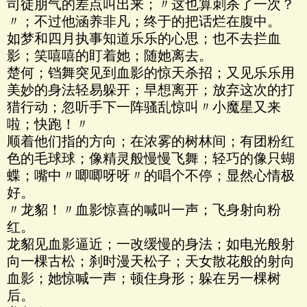
司徒朋气的差点叫出来；〃这也算刺杀了一次？
〃；不过他涵养非凡；终于的把话烂在腹中。
如梦和四月执事知道乐乐的心思；也不去拦血
影；笑嘻嘻的盯着她；随她离去。
楚何；铛舞突见到血影的惊天杀招；又见乐乐用
美妙的身法轻易躲开；早想离开；放弃这次的打
猎行动；忽听手下一阵骚乱惊叫〃小魔星又来
啦；快跑！〃
顺着他们指的方向；在浓雾的树林间；有团粉红
色的毛球球；像精灵般慢慢飞舞；轻巧的像只蝴
蝶；嘴中〃唧唧呀呀〃的唱个不停；显然心情极
好。
〃龙貂！〃血影惊喜的喊叫一声；飞身射向粉
红。
龙貂见血影逼近；一改缓慢的身法；如电光般射
向一棵古松；刹时漫天松子；天女散花般的射向
血影；她惊喊一声；顿住身形；躲在另一棵树
后。