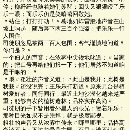
停；柳纤纤也随着她们苏醒；回头又狠狠瞪了乐
乐一眼；而乐乐仍是笑嘻嘻回敬她。
〃站住；打打打劫！〃蓦地如炸雷般地声音在山
坡上响起；随后奔下两三百个强盗；把乐乐一行
人围住。
司徒朋忽见被两三百人包围；客气谨慎地问道〃
你们是？〃
一个妇人的声音；在浓雾中尖锐地叱道；〃当家
的；把口号再给他们报一下；他们居然不知道咱
是干嘛的！〃
〃哦〃粗壮的声音又道；〃此山是我开；此树是
我栽〃还没说完；王乐乐打断道〃原来兄台是植
树爱好者；同行同行；最近土地沙漠化越来越严
重；能够自发的植树造林；品格实在高尚〃
司徒朋的手下皆用看外星人的眼光；瞪着乐乐；
那种目光如果不是崇拜；就是极度鄙视。
粗壮的声音又从浓雾中传来〃哪里哪里；品格高