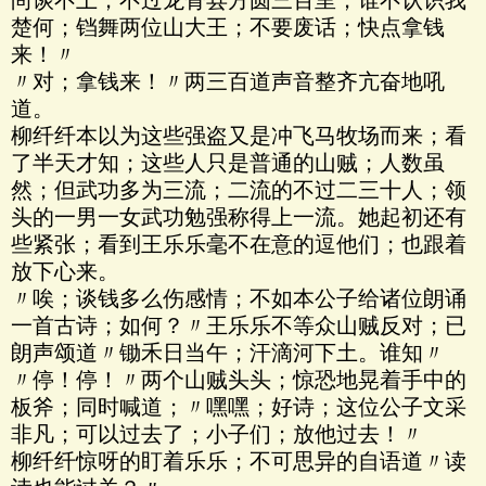
尚谈不上；不过龙骨县方圆三百里；谁不认识我
楚何；铛舞两位山大王；不要废话；快点拿钱
来！〃
〃对；拿钱来！〃两三百道声音整齐亢奋地吼
道。
柳纤纤本以为这些强盗又是冲飞马牧场而来；看
了半天才知；这些人只是普通的山贼；人数虽
然；但武功多为三流；二流的不过二三十人；领
头的一男一女武功勉强称得上一流。她起初还有
些紧张；看到王乐乐毫不在意的逗他们；也跟着
放下心来。
〃唉；谈钱多么伤感情；不如本公子给诸位朗诵
一首古诗；如何？〃王乐乐不等众山贼反对；已
朗声颂道〃锄禾日当午；汗滴河下土。谁知〃
〃停！停！〃两个山贼头头；惊恐地晃着手中的
板斧；同时喊道；〃嘿嘿；好诗；这位公子文采
非凡；可以过去了；小子们；放他过去！〃
柳纤纤惊呀的盯着乐乐；不可思异的自语道〃读