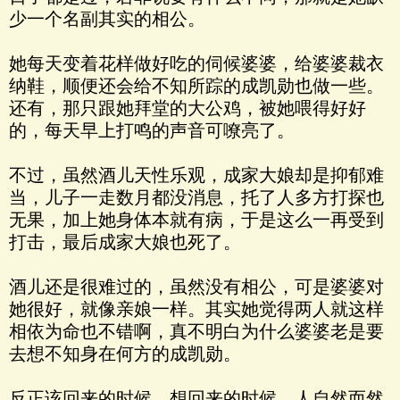
少一个名副其实的相公。
她每天变着花样做好吃的伺候婆婆，给婆婆裁衣
纳鞋，顺便还会给不知所踪的成凯勋也做一些。
还有，那只跟她拜堂的大公鸡，被她喂得好好
的，每天早上打鸣的声音可嘹亮了。
不过，虽然酒儿天性乐观，成家大娘却是抑郁难
当，儿子一走数月都没消息，托了人多方打探也
无果，加上她身体本就有病，于是这么一再受到
打击，最后成家大娘也死了。
酒儿还是很难过的，虽然没有相公，可是婆婆对
她很好，就像亲娘一样。其实她觉得两人就这样
相依为命也不错啊，真不明白为什么婆婆老是要
去想不知身在何方的成凯勋。
反正该回来的时候，想回来的时候，人自然而然