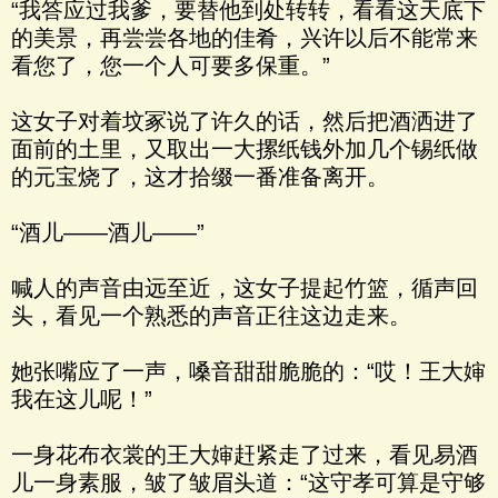
“我答应过我爹，要替他到处转转，看看这天底下
的美景，再尝尝各地的佳肴，兴许以后不能常来
看您了，您一个人可要多保重。”
这女子对着坟冢说了许久的话，然后把酒洒进了
面前的土里，又取出一大摞纸钱外加几个锡纸做
的元宝烧了，这才拾缀一番准备离开。
“酒儿——酒儿——”
喊人的声音由远至近，这女子提起竹篮，循声回
头，看见一个熟悉的声音正往这边走来。
她张嘴应了一声，嗓音甜甜脆脆的：“哎！王大婶
我在这儿呢！”
一身花布衣裳的王大婶赶紧走了过来，看见易酒
儿一身素服，皱了皱眉头道：“这守孝可算是守够