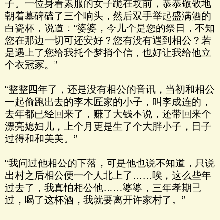
子。一位身着素服的女子跪在坟前，恭恭敬敬地
朝着墓碑磕了三个响头，然后双手举起盛满酒的
白瓷杯，说道：“婆婆，今儿个是您的祭日，不知
您在那边一切可还安好？您有没有遇到相公？若
是遇上了您给我托个梦捎个信，也好让我给他立
个衣冠冢。”
“整整四年了，还是没有相公的音讯，当初和相公
一起偷跑出去的李木匠家的小子，叫李成连的，
去年都已经回来了，赚了大钱不说，还带回来个
漂亮媳妇儿，上个月更是生了个大胖小子，日子
过得和和美美。”
“我问过他相公的下落，可是他也说不知道，只说
出村之后相公便一个人北上了……唉，这么些年
过去了，我真怕相公他……婆婆，三年孝期已
过，喝了这杯酒，我就要离开许家村了。”