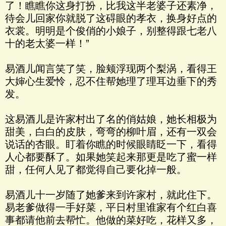
了！瞧瞧你这身打扮，比我这半老婆子还素净，
待会儿回家你就脱了这碍眼的孝衣，换身好点的
衣裳。明明是个俊俏的小娘子，别整得跟七老八
十的老太婆一样！”
易酒儿闻言笑了笑，脸颊浮现两个梨涡，看得王
大婶心生爱怜，忍不住帮她理了理耳边垂下的秀
发。
这易酒儿是许家村出了名的俏姑娘，她长相极为
甜美，白白的皮肤，弯弯的柳叶眉，还有一双会
说话的杏眼。盯着你瞧的时候眼睛眨一下，看得
人心都要酥了。如果她笑起来那更是吃了蜜一样
甜，任何人见了都觉得自己要化掉一般。
易酒儿十一岁随了她爹来到许家村，就此住下。
易老爹做得一手好菜，平日村里谁家有个红白喜
事都请他前去帮忙。他做的菜好吃，花样又多，