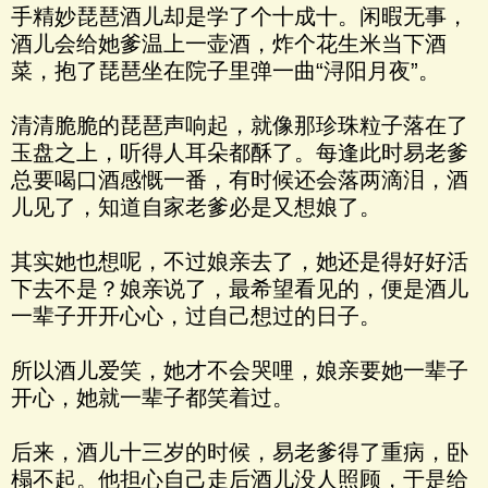
手精妙琵琶酒儿却是学了个十成十。闲暇无事，
酒儿会给她爹温上一壶酒，炸个花生米当下酒
菜，抱了琵琶坐在院子里弹一曲“浔阳月夜”。
清清脆脆的琵琶声响起，就像那珍珠粒子落在了
玉盘之上，听得人耳朵都酥了。每逢此时易老爹
总要喝口酒感慨一番，有时候还会落两滴泪，酒
儿见了，知道自家老爹必是又想娘了。
其实她也想呢，不过娘亲去了，她还是得好好活
下去不是？娘亲说了，最希望看见的，便是酒儿
一辈子开开心心，过自己想过的日子。
所以酒儿爱笑，她才不会哭哩，娘亲要她一辈子
开心，她就一辈子都笑着过。
后来，酒儿十三岁的时候，易老爹得了重病，卧
榻不起。他担心自己走后酒儿没人照顾，于是给