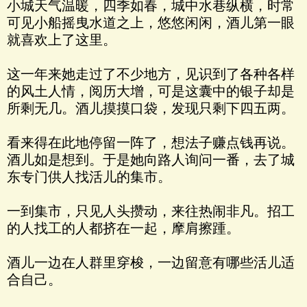
小城天气温暖，四季如春，城中水巷纵横，时常
可见小船摇曳水道之上，悠悠闲闲，酒儿第一眼
就喜欢上了这里。
这一年来她走过了不少地方，见识到了各种各样
的风土人情，阅历大增，可是这囊中的银子却是
所剩无几。酒儿摸摸口袋，发现只剩下四五两。
看来得在此地停留一阵了，想法子赚点钱再说。
酒儿如是想到。于是她向路人询问一番，去了城
东专门供人找活儿的集市。
一到集市，只见人头攒动，来往热闹非凡。招工
的人找工的人都挤在一起，摩肩擦踵。
酒儿一边在人群里穿梭，一边留意有哪些活儿适
合自己。