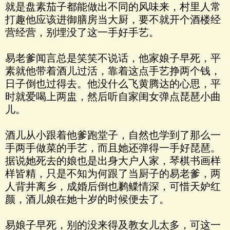
就是盘素茄子都能做出不同的风味来，村里人常
打趣他应该进御膳房当大厨，要不就开个酒楼经
营经营，别埋没了这一手好手艺。
易老爹闻言总是笑笑不说话，他家娘子早死，平
素就他带着酒儿过活，靠着这点手艺挣两个钱，
日子倒也过得去。他没什么飞黄腾达的心思，平
时就爱喝上两盅，然后听自家闺女弹点琵琶小曲
儿。
酒儿从小跟着他爹跑堂子，自然也学到了那么一
手两手做菜的手艺，而且她还弹得一手好琵琶。
据说她死去的娘也是出身大户人家，琴棋书画样
样皆精，只是不知为何跟了当厨子的易老爹，两
人背井离乡，成婚后倒也鹣鲽情深，可惜天妒红
颜，酒儿娘在她十岁的时候便去了。
易娘子早死，别的没来得及教女儿太多，可这一