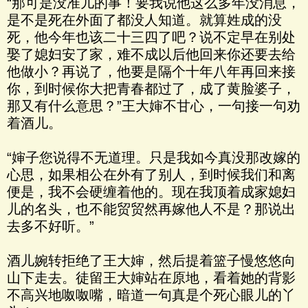
“那可是没准儿的事！要我说他这么多年没消息，
是不是死在外面了都没人知道。就算姓成的没
死，他今年也该二十三四了吧？说不定早在别处
娶了媳妇安了家，难不成以后他回来你还要去给
他做小？再说了，他要是隔个十年八年再回来接
你，到时候你大把青春都过了，成了黄脸婆子，
那又有什么意思？”王大婶不甘心，一句接一句劝
着酒儿。
“婶子您说得不无道理。只是我如今真没那改嫁的
心思，如果相公在外有了别人，到时候我们和离
便是，我不会硬缠着他的。现在我顶着成家媳妇
儿的名头，也不能贸贸然再嫁他人不是？那说出
去多不好听。”
酒儿婉转拒绝了王大婶，然后提着篮子慢悠悠向
山下走去。徒留王大婶站在原地，看着她的背影
不高兴地呶呶嘴，暗道一句真是个死心眼儿的丫