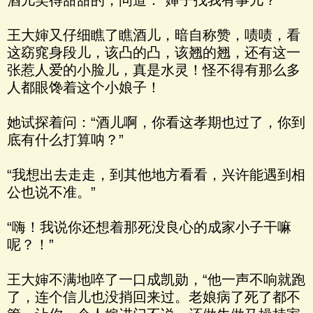
酒儿笑得甜甜的，问道：“婶子找我有事儿？”
王大婶又仔细瞧了瞧酒儿，暗自称赞，啧啧，看
这窈窕身段儿，该凸的凸，该翘的翘，还有这一
张惹人爱的小脸儿，真是水灵！怪不得有那么多
人都眼馋着这个小娘子！
她试探着问：“酒儿啊，你看这孝期也过了，你到
底有什么打算呐？”
“我想出去走走，到其他地方看看，兴许能遇到相
公也说不准。”
“嗨！我说你还想着那死没良心的成家小子干嘛
呢？！”
王大婶不满地啐了一口成凯勋，“他一声不响就跑
了，连个信儿也没捎回来过。老娘病了死了都不