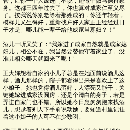
管，让你一个人嫁进门不说，还做牛做马操持家
务。这都三四年过去了，你也算对成家仁至义尽
了。按我说你别老等着那姓成的，你还年轻着，
模样儿又生得好，重新找户好人家正正经经过日
子才是。哪儿能一辈子给他成家当寡妇？！”
酒儿一听又笑了：“我嫁进了成家自然就是成家媳
妇儿，相公不在，我当然要替他守着家业了。没
准儿相公哪天就回来了呢！”
王大婶想着自家的小儿子总是在她面前说酒儿这
样，酒儿那样的，瞎子都看得出来是喜欢上了这
小娘子。她也觉得酒儿蛮好，人漂亮又能干，关
键她嫁进成家没圆房，还是个清白的身子，若是
弄进自家门也不错。所以她今日急匆匆跑来找酒
儿，想趁着别人下手前说动她，要知道村里记挂
着这小娘子的人可不在少数咧。