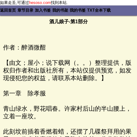
如果走丢,可通过
hesoso.com
找到本站.
返回首页
章节目录
加入书签
我的书架
我的书签
TXT全本下载
酒儿娘子-第1部分
作者：醉酒微酣
【由文；屋小；说下载网（。。）整理提供，版
权归作者和出版社所有，本站仅提供预览，如发
现侵犯您的权益，请联系本站删除。】
第一章 除孝服
青山绿水，野花唱春。许家村后山的半山腰上，
立着一座坟。
此刻坟前插着香燃着蜡，还摆了几碟祭拜用的果