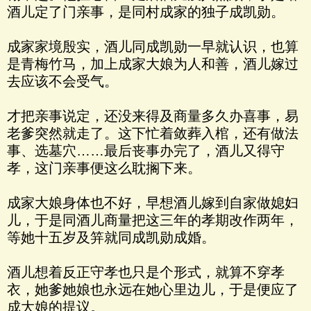
酒儿定了门亲事，是同村成家的独子成凯勋。
成家家境殷实，酒儿同成凯勋一早就认识，也算
是青梅竹马，加上成家大娘为人和善，酒儿嫁过
去应该不会受气。
才把亲事说定，还没来得及商量多久办喜事，易
老爹突然就走了。这下忙着敛葬入棺，还有做法
事、选墓穴……最后丧事办完了，酒儿又得守
孝，这门亲事便这么耽搁下来。
成家大娘身体也不好，早想酒儿嫁到自家做媳妇
儿，于是同酒儿商量把这三年的孝期改作两年，
等她十五岁及笄就同成凯勋成婚。
酒儿想着反正守孝也只是个形式，就算不穿孝
衣，她爹她娘也永远在她心里边儿，于是便应了
成大娘的提议。