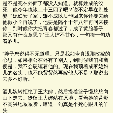
是不是死在外面了都没人知道。就算姓成的没
死，他今年也该二十三四了吧？说不定早在别处
娶了媳妇安了家，难不成以后他回来你还要去给
他做小？再说了，他要是隔个十年八年再回来接
你，到时候你大把青春都过了，成了黄脸婆子，
那又有什么意思？”王大婶不甘心，一句接一句劝
着酒儿。
“婶子您说得不无道理。只是我如今真没那改嫁的
心思，如果相公在外有了别人，到时候我们和离
便是，我不会硬缠着他的。现在我顶着成家媳妇
儿的名头，也不能贸贸然再嫁他人不是？那说出
去多不好听。”
酒儿婉转拒绝了王大婶，然后提着篮子慢悠悠向
山下走去。徒留王大婶站在原地，看着她的背影
不高兴地呶呶嘴，暗道一句真是个死心眼儿的丫
头！