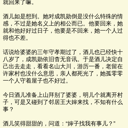
就回来了嘛。
酒儿如是想到。她对成凯勋倒是没什么特殊的情
感，不过是她名义上的相公而已。他要回来，她
就和他好好过日子，他要是不回来，她一个人过
得也不差。
话说给婆婆的三年守孝期过了，酒儿也已经快十
八岁了，成凯勋依旧杳无音讯。于是酒儿决定自
己出去走走，看看名山大川，游历一番，老留在
许家村也没什么意思，亲人都死光了，她孤零零
一个人守着屋子也不好过。
今日酒儿准备上山拜别了婆婆，明儿个就离开村
子，可是又碰到了邻居王大婶来找，不知有什么
事？
酒儿笑得甜甜的，问道：“婶子找我有事儿？”