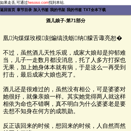
如果走丢,可通过
hesoso.com
找到本站.
返回首页
章节目录
加入书签
我的书架
我的书签
TXT全本下载
酒儿娘子-第71部分
凰沟煤煤玫模刻煸缟洗蛎纳艨舌诹亮恕�
不过，虽然酒儿天性乐观，成家大娘却是抑郁难
当，儿子一走数月都没消息，托了人多方打探也
无果，加上她身体本就有病，于是这么一再受到
打击，最后成家大娘也死了。
酒儿还是很难过的，虽然没有相公，可是婆婆对
她很好，就像亲娘一样。其实她觉得两人就这样
相依为命也不错啊，真不明白为什么婆婆老是要
去想不知身在何方的成凯勋。
反正该回来的时候，想回来的时候，人自然而然