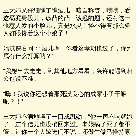
王大婶又仔细瞧了瞧酒儿，暗自称赞，啧啧，看
这窈窕身段儿，该凸的凸，该翘的翘，还有这一
张惹人爱的小脸儿，真是水灵！怪不得有那么多
人都眼馋着这个小娘子！
她试探着问：“酒儿啊，你看这孝期也过了，你到
底有什么打算呐？”
“我想出去走走，到其他地方看看，兴许能遇到相
公也说不准。”
“嗨！我说你还想着那死没良心的成家小子干嘛
呢？！”
王大婶不满地啐了一口成凯勋，“他一声不响就跑
了，连个信儿也没捎回来过。老娘病了死了都不
管，让你一个人嫁进门不说，还做牛做马操持家