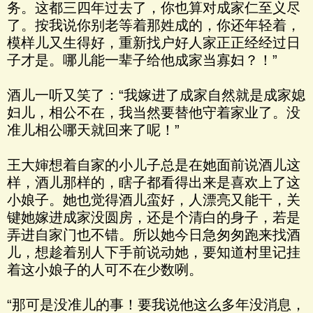
务。这都三四年过去了，你也算对成家仁至义尽
了。按我说你别老等着那姓成的，你还年轻着，
模样儿又生得好，重新找户好人家正正经经过日
子才是。哪儿能一辈子给他成家当寡妇？！”
酒儿一听又笑了：“我嫁进了成家自然就是成家媳
妇儿，相公不在，我当然要替他守着家业了。没
准儿相公哪天就回来了呢！”
王大婶想着自家的小儿子总是在她面前说酒儿这
样，酒儿那样的，瞎子都看得出来是喜欢上了这
小娘子。她也觉得酒儿蛮好，人漂亮又能干，关
键她嫁进成家没圆房，还是个清白的身子，若是
弄进自家门也不错。所以她今日急匆匆跑来找酒
儿，想趁着别人下手前说动她，要知道村里记挂
着这小娘子的人可不在少数咧。
“那可是没准儿的事！要我说他这么多年没消息，