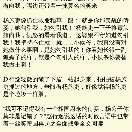
看向我，嘴边还带着一抹莫名的笑来。
杨施吏像抓住救命稻草一般：“就是你那美貌的侍
妾，她勾引我，她勾引我！”杨施吏一下子将霉头
指向我，愤怒的看着我道，“这婆娘不守妇道勾引
我！我把持不住就，就……小侯爷，我真没有对
她做什么事啊，是她勾引我的！你看她长得一副
狐媚子的样，就是个勾引人的样，小侯爷你要替
我做主啊！”
赵行逸轻微的皱了下眉，站起身来，拍拍被杨施
吏抓过的地方，垂眼看杨施吏，好像觉得杨施吏
是个垃圾一样脏。
“我可不记得我有一个相国府来的侍妾，杨公子你
莫非是记错了？”赵行逸说这话的时候言语中也带
着一丝笑帝国再起之全面战争全文阅读。