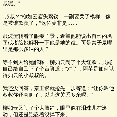
叔呢。”
“叔叔？”柳如云眉头紧锁，一副要哭了模样，像
是被谁欺负了，“这位莫非是……”
眼波流转看了眼秦子景，希望他能说出自己的名
字或者给她解释一下他是她的谁。可是秦子景哪
里是那么多话的人？
等不到人给她解释，柳如云闹了个大红脸，只能
自己给自己下了个台阶道：“对了，阿芊是如何认
得如云的小叔叔的。”
我还没回答，秦玉紫就抢先一步答道：“让你叫他
叔叔你还真叫了，以为这关系多亲呢。”
柳如云又闹了个大脸红，眼里似有泪珠儿在滚
动，但还是强忍着没掉下来。