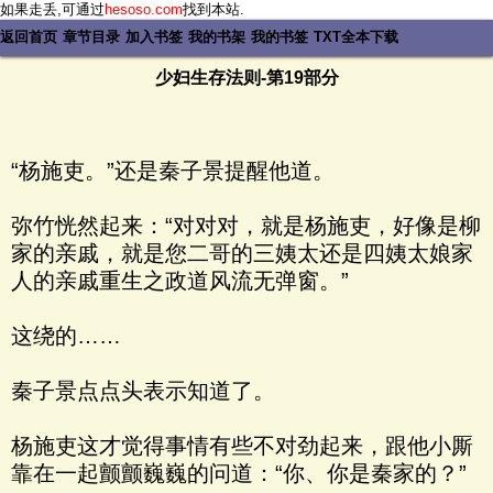
如果走丢,可通过
hesoso.com
找到本站.
返回首页
章节目录
加入书签
我的书架
我的书签
TXT全本下载
少妇生存法则-第19部分
“杨施吏。”还是秦子景提醒他道。
弥竹恍然起来：“对对对，就是杨施吏，好像是柳
家的亲戚，就是您二哥的三姨太还是四姨太娘家
人的亲戚重生之政道风流无弹窗。”
这绕的……
秦子景点点头表示知道了。
杨施吏这才觉得事情有些不对劲起来，跟他小厮
靠在一起颤颤巍巍的问道：“你、你是秦家的？”