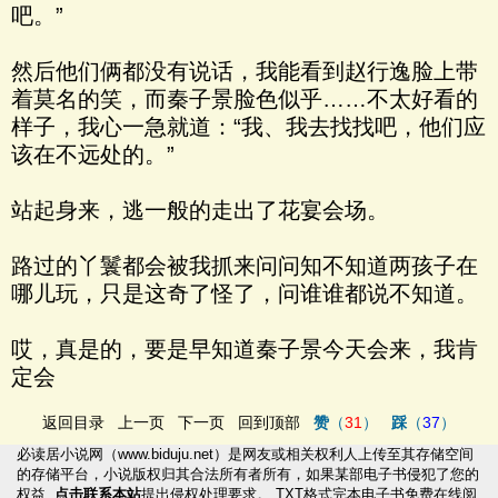
吧。”
然后他们俩都没有说话，我能看到赵行逸脸上带
着莫名的笑，而秦子景脸色似乎……不太好看的
样子，我心一急就道：“我、我去找找吧，他们应
该在不远处的。”
站起身来，逃一般的走出了花宴会场。
路过的丫鬟都会被我抓来问问知不知道两孩子在
哪儿玩，只是这奇了怪了，问谁谁都说不知道。
哎，真是的，要是早知道秦子景今天会来，我肯
定会
返回目录
上一页
下一页
回到顶部
赞
（
31
）
踩
（
37
）
必读居小说网
（
www.biduju.net
）是网友或相关权利人上传至其存储空间
的存储平台，小说版权归其合法所有者所有，如果某部电子书侵犯了您的
权益,
点击联系本站
提出侵权处理要求。
TXT格式完本电子书
免费在线阅