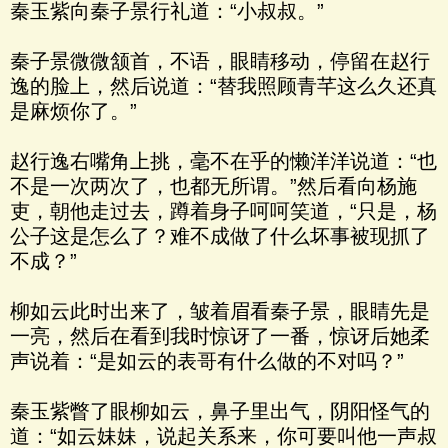
秦玉紫向秦子景行礼道：“小叔叔。”
秦子景微微颔首，不语，眼睛移动，停留在赵行
逸的脸上，然后说道：“替我照顾青芊这么久还真
是麻烦你了。”
赵行逸右嘴角上挑，毫不在乎的懒洋洋说道：“也
不是一次两次了，也都无所谓。”然后看向杨施
吏，朝他走过去，蹲着身子呵呵笑道，“只是，杨
公子这是怎么了？难不成做了什么坏事被现抓了
不成？”
柳如云此时出来了，皱着眉看秦子景，眼睛先是
一亮，然后在看到我时惊讶了一番，惊讶后她柔
声说着：“是如云的表哥有什么做的不对吗？”
秦玉紫瞥了眼柳如云，鼻子里出气，阴阳怪气的
道：“如云妹妹，说起关系来，你可要叫他一声叔