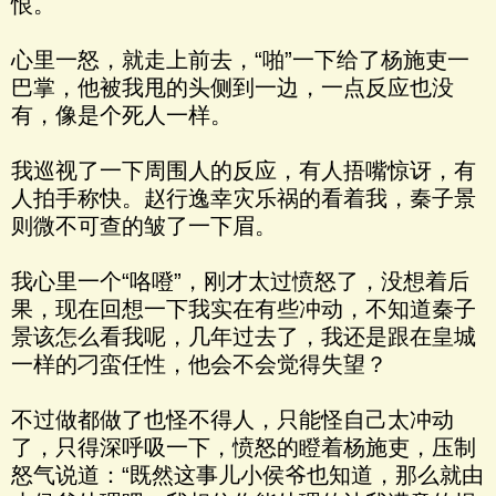
恨。
心里一怒，就走上前去，“啪”一下给了杨施吏一
巴掌，他被我甩的头侧到一边，一点反应也没
有，像是个死人一样。
我巡视了一下周围人的反应，有人捂嘴惊讶，有
人拍手称快。赵行逸幸灾乐祸的看着我，秦子景
则微不可查的皱了一下眉。
我心里一个“咯噔”，刚才太过愤怒了，没想着后
果，现在回想一下我实在有些冲动，不知道秦子
景该怎么看我呢，几年过去了，我还是跟在皇城
一样的刁蛮任性，他会不会觉得失望？
不过做都做了也怪不得人，只能怪自己太冲动
了，只得深呼吸一下，愤怒的瞪着杨施吏，压制
怒气说道：“既然这事儿小侯爷也知道，那么就由