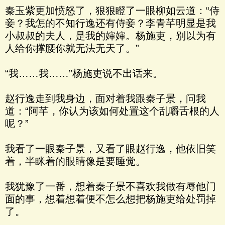
秦玉紫更加愤怒了，狠狠瞪了一眼柳如云道：“侍
妾？我怎的不知行逸还有侍妾？李青芊明显是我
小叔叔的夫人，是我的婶婶。杨施吏，别以为有
人给你撑腰你就无法无天了。”
“我……我……”杨施吏说不出话来。
赵行逸走到我身边，面对着我跟秦子景，问我
道：“阿芊，你认为该如何处置这个乱嚼舌根的人
呢？”
我看了一眼秦子景，又看了眼赵行逸，他依旧笑
着，半眯着的眼睛像是要睡觉。
我犹豫了一番，想着秦子景不喜欢我做有辱他门
面的事，想着想着便不怎么想把杨施吏给处罚掉
了。