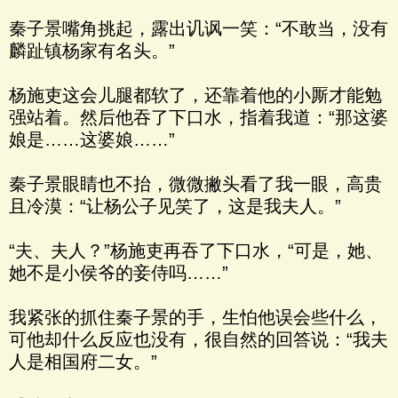
秦子景嘴角挑起，露出讥讽一笑：“不敢当，没有
麟趾镇杨家有名头。”
杨施吏这会儿腿都软了，还靠着他的小厮才能勉
强站着。然后他吞了下口水，指着我道：“那这婆
娘是……这婆娘……”
秦子景眼睛也不抬，微微撇头看了我一眼，高贵
且冷漠：“让杨公子见笑了，这是我夫人。”
“夫、夫人？”杨施吏再吞了下口水，“可是，她、
她不是小侯爷的妾侍吗……”
我紧张的抓住秦子景的手，生怕他误会些什么，
可他却什么反应也没有，很自然的回答说：“我夫
人是相国府二女。”