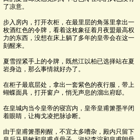
了凉意。
步入房内，打开衣柜，在最里层的角落里拿出一
枚酒红色的令牌，看着这枚象征着月夜盟最高权
力的东西，没想在床上躺了多年的皇帝会在这一
刻醒来。
夏雪捏紧手上的令牌，既然江以柏已选择站在夏
岩身边，那么事情就好办了。
在柜子最底层处，拿出一套紫色的夜行服，带上
蝴蝶面具，打开窗户，悄无声息的溜出府邸。
在皇城内当今皇帝的寝宫内，皇帝皇甫箫墨半闭
着眼睛，让梅戈凌把脉诊断。
由于皇甫箫墨刚醒，不宜太多嘈杂，殿内只留下
皇后马易敏和皇甫卓母子、淑妃李浣和皇甫朗母