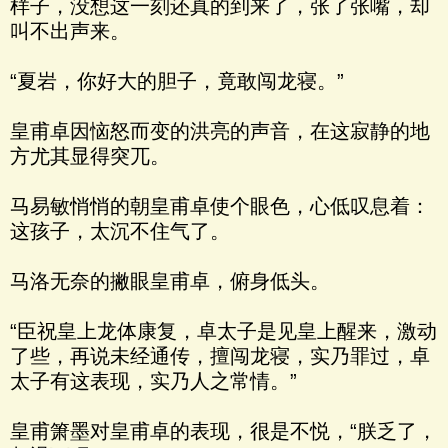
样子，没想这一刻还真的到来了，张了张嘴，却
叫不出声来。
“夏岩，你好大的胆子，竟敢闯龙寝。”
皇甫卓因恼怒而变的洪亮的声音，在这寂静的地
方尤其显得突兀。
马易敏悄悄的朝皇甫卓使个眼色，心低叹息着：
这孩子，太沉不住气了。
马洛无奈的撇眼皇甫卓，俯身低头。
“臣祝皇上龙体康复，卓太子是见皇上醒来，激动
了些，再说未经通传，擅闯龙寝，实乃罪过，卓
太子有这表现，实乃人之常情。”
皇甫箫墨对皇甫卓的表现，很是不悦，“朕乏了，