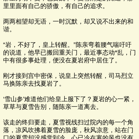
里里面有自己的骄傲，有自己的追求。
两两相望却无语，一时沉默，却又说不出来的和
谐。
“岩，不好了，皇上转醒。”陈亲弯着腰气喘吁吁
的说道，他早已搬回重关门，最近事态动*乱，门
中有很多事处理，便没在夏岩府中居住了。
刚才接到宫中密保，说皇上突然转醒，司马烈立
马换陈亲去找夏岩了。
‘雪山参’难道他们给皇上服下了？夏岩的心一紧，
草草与夏雪告别，随陈亲一道离去。
该走的终归要走，夏雪视线扫过院内的每一个角
落，凉风吹拂着夏雪的脸庞，秋风凉意，站在门
口的夏雪却没感觉到冷，心已冷在寒的风也没有