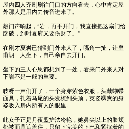
屋内四人齐刷刷往门口的方向看去，心中肯定屋
外那人是用内力传音进来了。
敲门声响起，“岩，再不开门，我直接把这扇门给
踹破，到时夏府又要伤财了。”
在刚才夏岩已猜到门外来人了，嘴角一扯，让皇
甫朗三人坐下，自己亲自去开门。
坐下的三人心思都想到了一处，看来门外来人对
下岩不是一般的重要。
吱呀一声们开了，一个身穿紫色衣服，头戴蝴蝶
面具，扎着马尾的头发梳到头顶，英姿飒爽的身
姿吸入房内所有人的眼里。
此女子正是月夜盟护法冷艳，她鼻尖以上的脸颊
都被面具遮盖住，只留下完美的下巴和紧抿着的