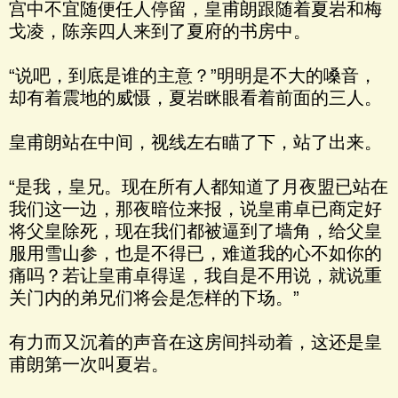
宫中不宜随便任人停留，皇甫朗跟随着夏岩和梅
戈凌，陈亲四人来到了夏府的书房中。
“说吧，到底是谁的主意？”明明是不大的嗓音，
却有着震地的威慑，夏岩眯眼看着前面的三人。
皇甫朗站在中间，视线左右瞄了下，站了出来。
“是我，皇兄。现在所有人都知道了月夜盟已站在
我们这一边，那夜暗位来报，说皇甫卓已商定好
将父皇除死，现在我们都被逼到了墙角，给父皇
服用雪山参，也是不得已，难道我的心不如你的
痛吗？若让皇甫卓得逞，我自是不用说，就说重
关门内的弟兄们将会是怎样的下场。”
有力而又沉着的声音在这房间抖动着，这还是皇
甫朗第一次叫夏岩。