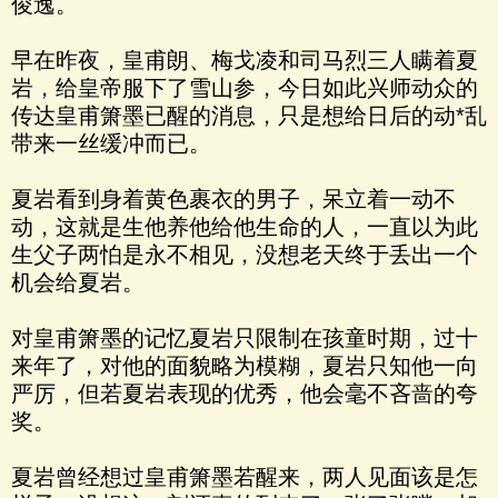
俊逸。
早在昨夜，皇甫朗、梅戈凌和司马烈三人瞒着夏
岩，给皇帝服下了雪山参，今日如此兴师动众的
传达皇甫箫墨已醒的消息，只是想给日后的动*乱
带来一丝缓冲而已。
夏岩看到身着黄色裹衣的男子，呆立着一动不
动，这就是生他养他给他生命的人，一直以为此
生父子两怕是永不相见，没想老天终于丢出一个
机会给夏岩。
对皇甫箫墨的记忆夏岩只限制在孩童时期，过十
来年了，对他的面貌略为模糊，夏岩只知他一向
严厉，但若夏岩表现的优秀，他会毫不吝啬的夸
奖。
夏岩曾经想过皇甫箫墨若醒来，两人见面该是怎