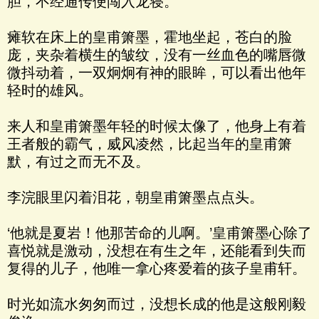
胆，不经通传便闯入龙寝。
瘫软在床上的皇甫箫墨，霍地坐起，苍白的脸
庞，夹杂着横生的皱纹，没有一丝血色的嘴唇微
微抖动着，一双炯炯有神的眼眸，可以看出他年
轻时的雄风。
来人和皇甫箫墨年轻的时候太像了，他身上有着
王者般的霸气，威风凌然，比起当年的皇甫箫
默，有过之而无不及。
李浣眼里闪着泪花，朝皇甫箫墨点点头。
‘他就是夏岩！他那苦命的儿啊。’皇甫箫墨心除了
喜悦就是激动，没想在有生之年，还能看到失而
复得的儿子，他唯一拿心疼爱着的孩子皇甫轩。
时光如流水匆匆而过，没想长成的他是这般刚毅