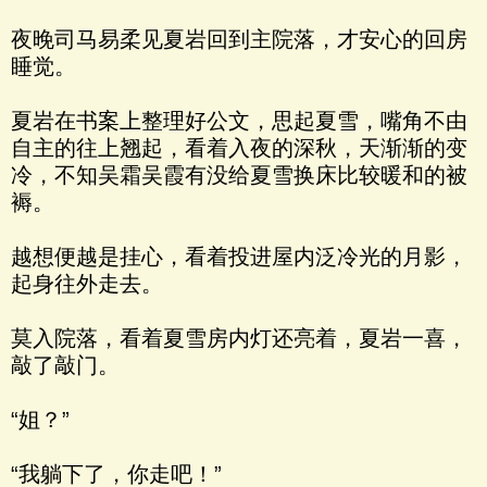
夜晚司马易柔见夏岩回到主院落，才安心的回房
睡觉。
夏岩在书案上整理好公文，思起夏雪，嘴角不由
自主的往上翘起，看着入夜的深秋，天渐渐的变
冷，不知吴霜吴霞有没给夏雪换床比较暖和的被
褥。
越想便越是挂心，看着投进屋内泛冷光的月影，
起身往外走去。
莫入院落，看着夏雪房内灯还亮着，夏岩一喜，
敲了敲门。
“姐？”
“我躺下了，你走吧！”