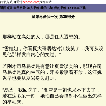
如果走丢,可通过
hesoso.com
找到本站.
返回首页
章节目录
加入书签
我的书架
我的书签
TXT全本下载
皇弟再爱我一次-第35部分
那样站在高处的人，哪是任人遐想的。
“雪姐姐，你看夏大哥居然对江娩笑了，我可从没
见他那样发自内心的笑过。”
若刚才司马易柔是有意让夏雪误会的，那现在司
马易柔是真的生气的，牙关紧咬着不放，这江娩
迟早也要从夏岩身边赶走。
“易柔，我回院了。”夏雪是一刻也呆不下去了，
若在这多呆一刻，她怕自己会控制不住做出怎样
的举动来。