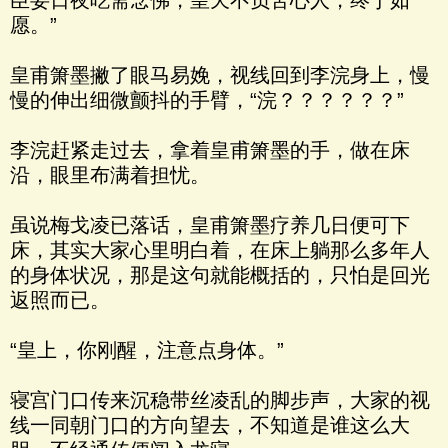
臣妾日夜吃斋念佛，皇天不负苦心人，终于如
愿。”
皇甫箫墨撇了眼马易娩，视线回到李浣身上，慢
慢的伸出细微颤抖的手臂，“浣？？？？？？”
李浣赶紧走过去，拿着皇甫箫墨的手，做在床
沿，眼里布满着担忧。
虽说梅戈凌已落话，皇甫箫墨疗养几日便可下
床，其实大家心里明白着，在床上躺那么多年人
的身体状况，那是这句就能概括的，只怕是回光
返照而已。
“皇上，你刚醒，注意点身体。”
寝宫门口传来沉稳带丝凌乱的脚步声，大家的视
线一同朝门口的方向望去，不知道是谁这么大