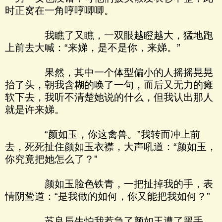
时正窝在一角哼哼唧唧。
我瞧了又瞧，一双眼越瞪越大，猛地跑
上前去大喊：“来娣，是不是你，来娣。”
果然，其中一个体型偏小的人摇摇晃晃
抬了头，朝我含糊的唤了一句，而后又无力的瘫
软下去，我听不清楚她说的什么，但我认出那人
就是许来娣。
“颜如玉，你这禽兽。”我转而冲上前
去，死死扯住颜如玉衣襟，大声吼道：“颜如玉，
你究竟把她怎么了？”
颜如玉脸色铁青，一把扯掉我的手，表
情阴鸷道：“是我做的如何，你又能把我如何？”
苏良辰生怕我惹急了颜如玉遭了黑手，