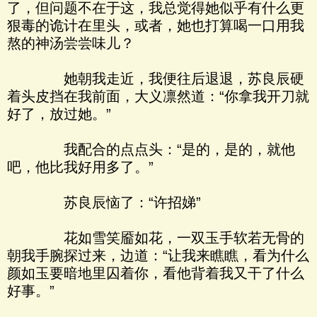
了，但问题不在于这，我总觉得她似乎有什么更
狠毒的诡计在里头，或者，她也打算喝一口用我
熬的神汤尝尝味儿？
她朝我走近，我便往后退退，苏良辰硬
着头皮挡在我前面，大义凛然道：“你拿我开刀就
好了，放过她。”
我配合的点点头：“是的，是的，就他
吧，他比我好用多了。”
苏良辰恼了：“许招娣”
花如雪笑靥如花，一双玉手软若无骨的
朝我手腕探过来，边道：“让我来瞧瞧，看为什么
颜如玉要暗地里囚着你，看他背着我又干了什么
好事。”