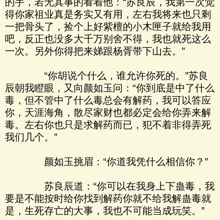
的手，若无其事的看着他：“苏良辰，我第一次觉
得你家祖业真是务实又有用，左右我将来也只剩
一把骨头了，捡个上好紫檀的小木匣子就给我用
吧，反正也没多大千万别舍不得，我也就死这么
一次。另外你得把来娣跟杨胥带下山去。”
“你胡说个什么，谁允许你死的。”苏良
辰朝我瞪眼，又向颜如玉问：“你到底是中了什么
毒，但不管中了什么毒总会有解药，我可以答应
你，天涯海角，散尽家财也都必定会给你弄来解
毒。左右你也只是求解药而已，犯不着非得弄死
我们几个。”
颜如玉挑眉：“你道我凭什么相信你？”
苏良辰道：“你可以在我身上下蛊毒，我
要是不能按时给你找到解药你就不给我解蛊毒就
是，生死存亡的大事，我也不可能当成玩笑。”