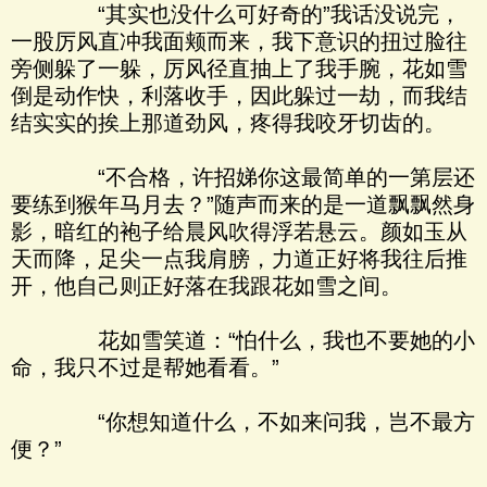
“其实也没什么可好奇的”我话没说完，
一股厉风直冲我面颊而来，我下意识的扭过脸往
旁侧躲了一躲，厉风径直抽上了我手腕，花如雪
倒是动作快，利落收手，因此躲过一劫，而我结
结实实的挨上那道劲风，疼得我咬牙切齿的。
“不合格，许招娣你这最简单的一第层还
要练到猴年马月去？”随声而来的是一道飘飘然身
影，暗红的袍子给晨风吹得浮若悬云。颜如玉从
天而降，足尖一点我肩膀，力道正好将我往后推
开，他自己则正好落在我跟花如雪之间。
花如雪笑道：“怕什么，我也不要她的小
命，我只不过是帮她看看。”
“你想知道什么，不如来问我，岂不最方
便？”