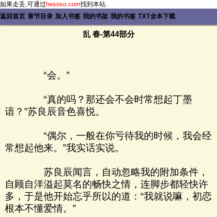
如果走丢,可通过
hesoso.com
找到本站.
返回首页
章节目录
加入书签
我的书架
我的书签
TXT全本下载
乱 春-第44部分
“会。”
“真的吗？那还会不会时常想起丁墨
谙？”苏良辰音色喜悦。
“偶尔，一般在你亏待我的时候，我会经
常想起他来。”我实话实说。
苏良辰闻言，自动忽略我的附加条件，
自顾自洋溢起莫名的畅快之情，连脚步都轻快许
多，于是他开始忘乎所以的道：“我就说嘛，初恋
根本不懂爱情。”