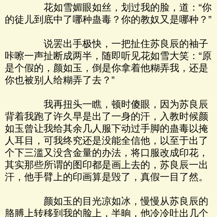
花如雪媚眼如丝，划过我的脸，道：“你
的徒儿到底中了哪种蛊毒？你的教奴又是哪种？”
说罢出手极快，一把扯住苏良辰的袖子
咔嚓一声扯断成两半，随即听见花如雪大笑：“原
是个假的，颜如玉，倒是你拿着他糊弄我，还是
你也被别人给糊弄了去？”
我再扭头一瞧，顿时傻眼，因为苏良辰
背着我跑了许久早是出了一身的汗，入教时候颜
如玉曾让我给其余几人服下动过手脚的蛊毒以掩
人耳目，可我终究还是没能全信他，以至于出了
个下三滥又没含金量的办法，将口服改成印花，
其实那些所谓的图印都是画上去的，苏良辰一出
汗，他手臂上的印画算是毁了，真假一目了然。
颜如玉的目光凉如冰，慢慢从苏良辰的
胳膊上转移到我的脸上，半晌，他冷冷吐出几个