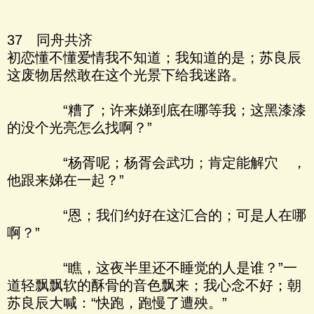
37 同舟共济
初恋懂不懂爱情我不知道；我知道的是；苏良辰
这废物居然敢在这个光景下给我迷路。
“糟了；许来娣到底在哪等我；这黑漆漆
的没个光亮怎么找啊？”
“杨胥呢；杨胥会武功；肯定能解穴 ，
他跟来娣在一起？”
“恩；我们约好在这汇合的；可是人在哪
啊？”
“瞧，这夜半里还不睡觉的人是谁？”一
道轻飘飘软的酥骨的音色飘来；我心念不好；朝
苏良辰大喊：“快跑，跑慢了遭殃。”