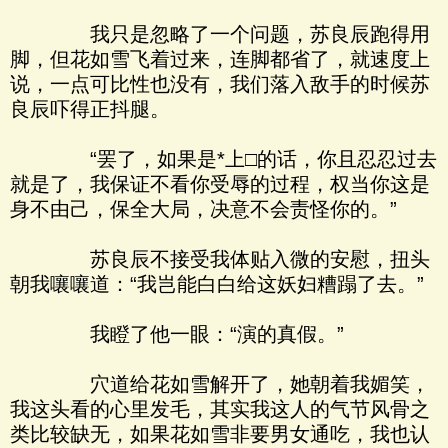
我只是忽略了一个问题，苏良辰跑得用
脚，但花如雪飞着过来，连脚都省了，就速度上
说，一点可比性也没有，我们落入敌手的时候苏
良辰吓得正抖腿。
“罢了，如果是*上□的话，你且忍忍过去
就是了，我保证不看你受辱的过程，权当你这是
身不由己，保全大局，决意不会责怪你的。”
苏良辰不接受我体贴入微的安慰，扭头
朝我嚷嚷道：“我岂能白白给这妖妇糟蹋了去。”
我瞪了他一眼：“演的真假。”
穴道给花如雪解开了，她朝着我媚笑，
我这头看的心里发毛，其实我这人的气节风骨之
类比较缺无，如果花如雪非要男女通吃，我也认