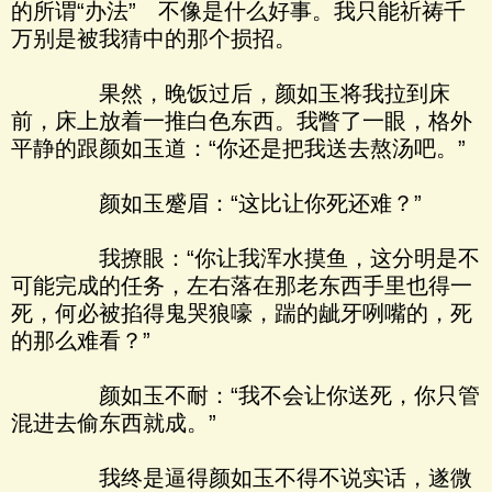
的所谓“办法” 不像是什么好事。我只能祈祷千
万别是被我猜中的那个损招。
果然，晚饭过后，颜如玉将我拉到床
前，床上放着一推白色东西。我瞥了一眼，格外
平静的跟颜如玉道：“你还是把我送去熬汤吧。”
颜如玉蹙眉：“这比让你死还难？”
我撩眼：“你让我浑水摸鱼，这分明是不
可能完成的任务，左右落在那老东西手里也得一
死，何必被掐得鬼哭狼嚎，踹的龇牙咧嘴的，死
的那么难看？”
颜如玉不耐：“我不会让你送死，你只管
混进去偷东西就成。”
我终是逼得颜如玉不得不说实话，遂微