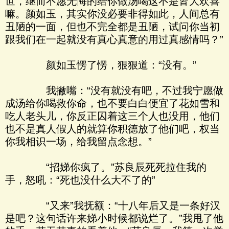
世，继而不愿无悔的给你做汤喝这不是皆大欢喜
嘛。颜如玉，其实你没必要非得如此，人间总有
丑陋的一面，但也不完全都是丑陋，试问你当初
跟我们在一起就没有真心真意的用过真感情吗？”
颜如玉愣了愣，狠狠道：“没有。”
我撇嘴：“没有就没有吧，不过我宁愿做
成汤给你喝救你命，也不要白白便宜了花如雪和
吃人老头儿，你反正囚着这三个人也没用，他们
也不是真人假人的就算你积德放了他们吧，权当
你我相识一场，给我留点念想。”
“招娣你疯了。”苏良辰死死拉住我的
手，怒吼：“死也没什么大不了的”
“又来”我抚额：“十八年后又是一条好汉
是吧？这句话许来娣小时候都说烂了。”我甩了他