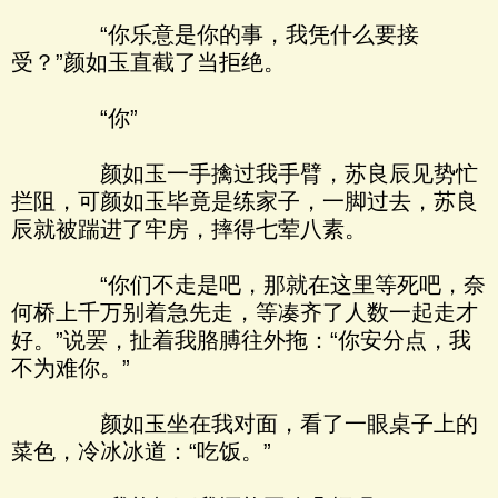
“你乐意是你的事，我凭什么要接
受？”颜如玉直截了当拒绝。
“你”
颜如玉一手擒过我手臂，苏良辰见势忙
拦阻，可颜如玉毕竟是练家子，一脚过去，苏良
辰就被踹进了牢房，摔得七荤八素。
“你们不走是吧，那就在这里等死吧，奈
何桥上千万别着急先走，等凑齐了人数一起走才
好。”说罢，扯着我胳膊往外拖：“你安分点，我
不为难你。”
颜如玉坐在我对面，看了一眼桌子上的
菜色，冷冰冰道：“吃饭。”